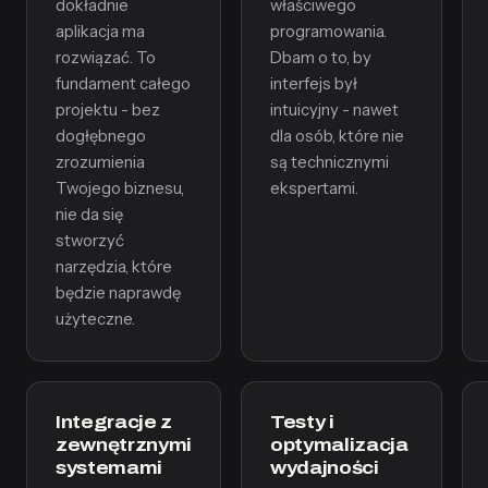
dokładnie
właściwego
aplikacja ma
programowania.
rozwiązać. To
Dbam o to, by
fundament całego
interfejs był
projektu - bez
intuicyjny - nawet
dogłębnego
dla osób, które nie
zrozumienia
są technicznymi
Twojego biznesu,
ekspertami.
nie da się
stworzyć
narzędzia, które
będzie naprawdę
użyteczne.
Integracje z
Testy i
zewnętrznymi
optymalizacja
systemami
wydajności