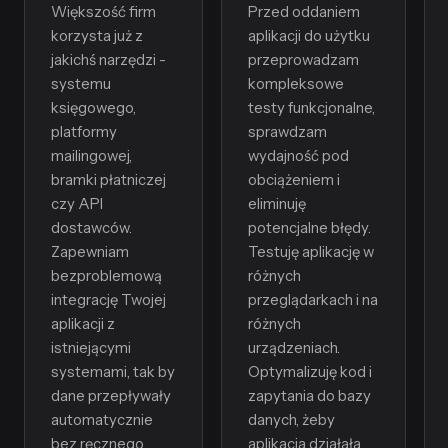
Większość firm
Przed oddaniem
korzysta już z
aplikacji do użytku
jakichś narzędzi -
przeprowadzam
systemu
kompleksowe
księgowego,
testy funkcjonalne,
platformy
sprawdzam
mailingowej,
wydajność pod
bramki płatniczej
obciążeniem i
czy API
eliminuję
dostawców.
potencjalne błędy.
Zapewniam
Testuję aplikację w
bezproblemową
różnych
integrację Twojej
przeglądarkach i na
aplikacji z
różnych
istniejącymi
urządzeniach.
systemami, tak by
Optymalizuję kod i
dane przepływały
zapytania do bazy
automatycznie
danych, żeby
bez ręcznego
aplikacja działała