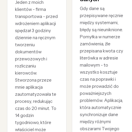
Jeden z moich
Gdy dane są
klientów - firma
przepisywane ręcznie
transportowa - przed
między systemami,
wdrożeniem aplikacji
błędy są nieuniknione.
spędzał 3 godziny
Pomyłka w numerze
dziennie na ręcznym
zamówienia, źle
tworzeniu
przepisana kwota czy
dokumentów
literówka w adresie
przewozowych i
mailowym - to
rozliczaniu
wszystko kosztuje
kierowców.
czas na poprawki i
Stworzona przeze
może prowadzić do
mnie aplikacja
poważniejszych
zautomatyzowała te
problemów. Aplikacja,
procesy, redukując
która automatycznie
czas do 20 minut. To
synchronizuje dane
14 godzin
między różnymi
tygodniowo, które
obszarami Twojego
właściciel może