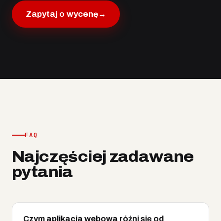
Zapytaj o wycenę
→
FAQ
Najczęściej zadawane
pytania
Czym aplikacja webowa różni się od