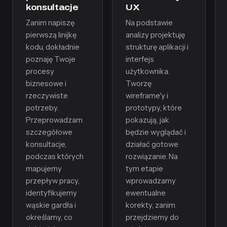
konsultacje
UX
Zanim napiszę
Na podstawie
pierwszą linijkę
analizy projektuję
kodu, dokładnie
strukturę aplikacji i
poznaję Twoje
interfejs
procesy
użytkownika.
biznesowe i
Tworzę
rzeczywiste
wireframe'y i
potrzeby.
prototypy, które
Przeprowadzam
pokazują, jak
szczegółowe
będzie wyglądać i
konsultacje,
działać gotowe
podczas których
rozwiązanie. Na
mapujemy
tym etapie
przepływ pracy,
wprowadzamy
identyfikujemy
ewentualne
wąskie gardła i
korekty, zanim
określamy, co
przejdziemy do