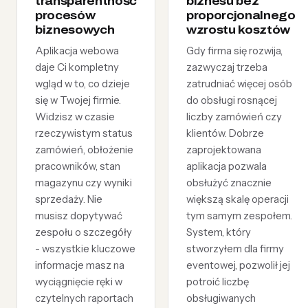
transparentność
biznesu bez
procesów
proporcjonalnego
biznesowych
wzrostu kosztów
Aplikacja webowa
Gdy firma się rozwija,
daje Ci kompletny
zazwyczaj trzeba
wgląd w to, co dzieje
zatrudniać więcej osób
się w Twojej firmie.
do obsługi rosnącej
Widzisz w czasie
liczby zamówień czy
rzeczywistym status
klientów. Dobrze
zamówień, obłożenie
zaprojektowana
pracowników, stan
aplikacja pozwala
magazynu czy wyniki
obsłużyć znacznie
sprzedaży. Nie
większą skalę operacji
musisz dopytywać
tym samym zespołem.
zespołu o szczegóły
System, który
- wszystkie kluczowe
stworzyłem dla firmy
informacje masz na
eventowej, pozwolił jej
wyciągnięcie ręki w
potroić liczbę
czytelnych raportach
obsługiwanych