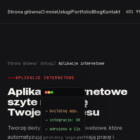
601 9
Strona główna
O mnie
Usługi
Portfolio
Blog
Kontakt
Strona główna
Usługi
Aplikacje internetowe
APLIKACJE INTERNETOWE
Aplikacje internetowe
szyte na miarę
$ npm run deploy
Twojego biznesu
Tworzę dedykowane aplikacje webowe, które
✓ wdrożono w 12s
automatyzują procesy, usprawniają pracę i