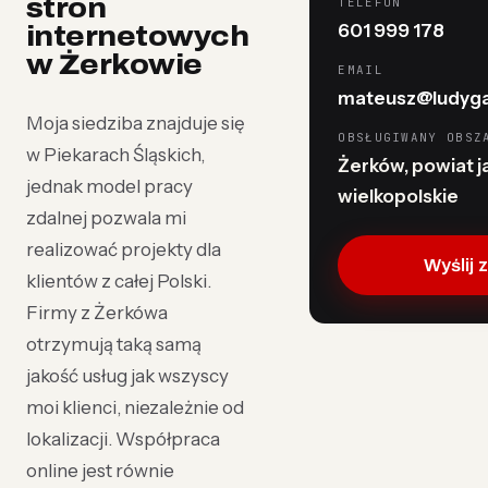
stron
TELEFON
601 999 178
internetowych
w Żerkowie
EMAIL
mateusz@ludyga
Moja siedziba znajduje się
OBSŁUGIWANY OBSZ
w Piekarach Śląskich,
Żerków, powiat ja
jednak model pracy
wielkopolskie
zdalnej pozwala mi
realizować projekty dla
Wyślij 
klientów z całej Polski.
Firmy z Żerkówa
otrzymują taką samą
jakość usług jak wszyscy
moi klienci, niezależnie od
lokalizacji. Współpraca
online jest równie