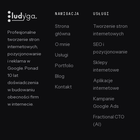
NAWIGACJA
USŁUGI
Strona
Tworzenie stron
Profesjonalne
główna
internetowych
tworzenie stron
O mnie
SEO i
internetowych,
pozycjonowanie
pozycjonowanie
Usługi
i reklama w
Sklepy
Portfolio
Google. Ponad
internetowe
10 lat
Blog
Aplikacje
doświadczenia
Kontakt
internetowe
w budowaniu
obecności firm
Kampanie
w internecie.
Google Ads
Fractional CTO
(AI)