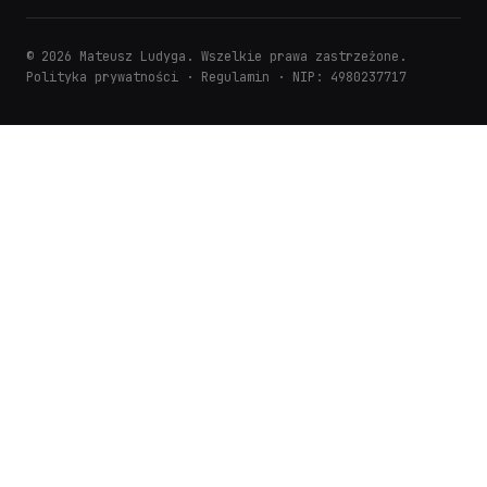
© 2026 Mateusz Ludyga. Wszelkie prawa zastrzeżone.
Polityka prywatności
·
Regulamin
· NIP: 4980237717