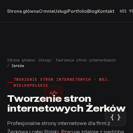
601 9
Strona główna
O mnie
Usługi
Portfolio
Blog
Kontakt
Strona główna
Usługi
Tworzenie stron internetowych
Żerków
TWORZENIE STRON INTERNETOWYCH · WOJ.
WIELKOPOLSKIE
</>
Tworzenie stron
internetowych Żerków
{ }
Profesjonalne strony internetowe dla firm z
Żerkówa i całej Polski. Pracuję zdalnie z siedzibą