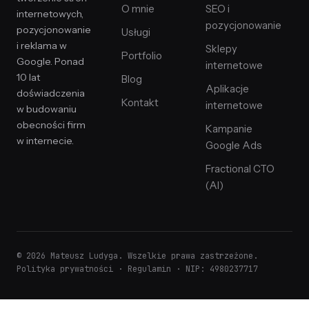
O mnie
SEO i
internetowych,
pozycjonowanie
pozycjonowanie
Usługi
i reklama w
Sklepy
Portfolio
Google. Ponad
internetowe
10 lat
Blog
Aplikacje
doświadczenia
Kontakt
internetowe
w budowaniu
obecności firm
Kampanie
w internecie.
Google Ads
Fractional CTO
(AI)
© 2026 Mateusz Ludyga. Wszelkie prawa zastrzeżone.
Polityka prywatności
·
Regulamin
· NIP: 4980237717