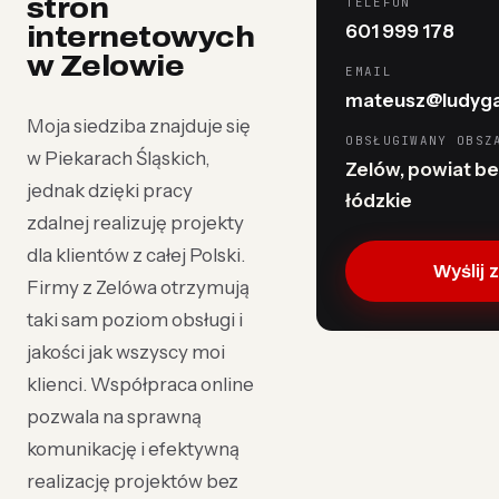
stron
TELEFON
601 999 178
internetowych
w Zelowie
EMAIL
mateusz@ludyga
Moja siedziba znajduje się
OBSŁUGIWANY OBSZ
w Piekarach Śląskich,
Zelów, powiat be
jednak dzięki pracy
łódzkie
zdalnej realizuję projekty
dla klientów z całej Polski.
Wyślij 
Firmy z Zelówa otrzymują
taki sam poziom obsługi i
jakości jak wszyscy moi
klienci. Współpraca online
pozwala na sprawną
komunikację i efektywną
realizację projektów bez