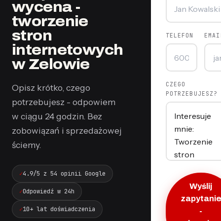
wycena -
tworzenie
stron
TELEFON
EMAI
internetowych
w Zelowie
CZEGO
Opisz krótko, czego
POTRZEBUJESZ?
potrzebujesz - odpowiem
w ciągu 24 godzin. Bez
zobowiązań i sprzedażowej
ściemy.
4.9/5 z 54 opinii Google
Wyślij
Odpowiedź w 24h
zapytani
10+ lat doświadczenia
-