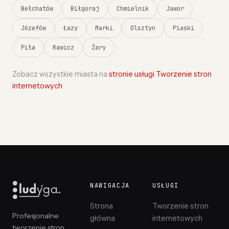
Bełchatów
Biłgoraj
Chmielnik
Jawor
Józefów
Łazy
Marki
Olsztyn
Piaski
Piła
Rawicz
Żary
Zobacz wszystkie miasta na
stronie usługi Tworzenie stron
internetowych
NAWIGACJA
USŁUGI
Strona
Tworzenie stron
Profesjonalne
główna
internetowych
tworzenie stron