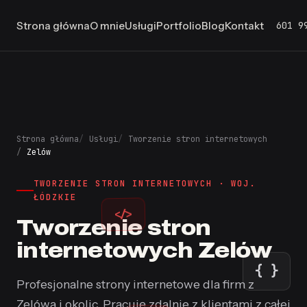
601 9
Strona główna
O mnie
Usługi
Portfolio
Blog
Kontakt
Strona główna
Usługi
Tworzenie stron internetowych
Zelów
TWORZENIE STRON INTERNETOWYCH · WOJ.
ŁÓDZKIE
</>
Tworzenie stron
internetowych Zelów
{ }
Profesjonalne strony internetowe dla firm z
Zelówa i okolic. Pracuję zdalnie z klientami z całej