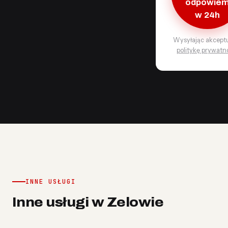
odpowie
w 24h
Wysyłając akcept
politykę prywatn
INNE USŁUGI
Inne usługi w Zelowie