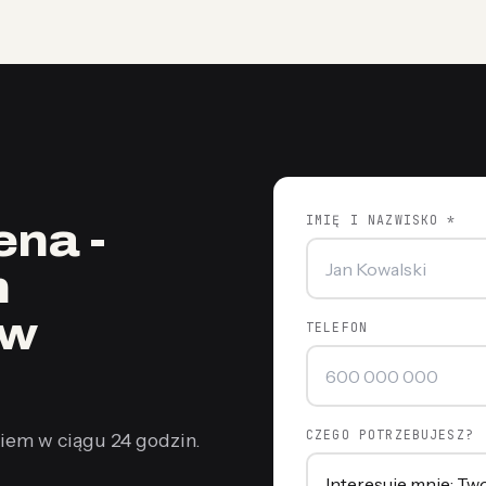
IMIĘ I NAZWISKO *
na -
n
 w
TELEFON
CZEGO POTRZEBUJESZ?
iem w ciągu 24 godzin.