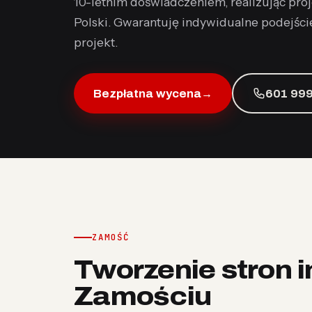
10-letnim doświadczeniem, realizując proje
Polski. Gwarantuję indywidualne podejści
projekt.
Bezpłatna wycena
→
601 999
ZAMOŚĆ
Tworzenie stron 
Zamościu