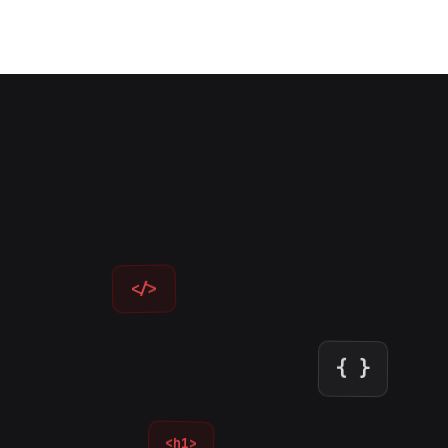
</>
{ }
<h1>