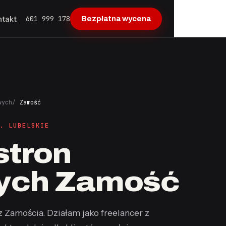
601 999 178
ntakt
Bezpłatna wycena
wych
Zamość
. LUBELSKIE
stron
wych Zamość
z Zamościa. Działam jako freelancer z