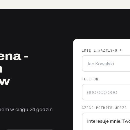
IMIĘ I NAZWISKO *
na -
n
 w
TELEFON
CZEGO POTRZEBUJESZ?
iem w ciągu 24 godzin.