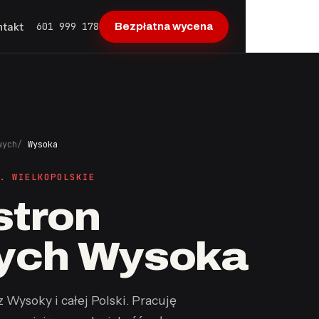
601 999 178
ntakt
Bezpłatna wycena
wych
Wysoka
. WIELKOPOLSKIE
stron
wych Wysoka
z Wysoky i całej Polski. Pracuję