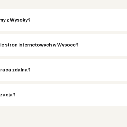
rmy z Wysoky?
enie stron internetowych w Wysoce?
praca zdalna?
izacja?