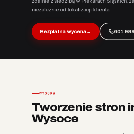
zdalnie z siedzibą w Piekarach Śląskich, 
niezależnie od lokalizacji klienta.
Bezpłatna wycena
→
601 999
WYSOKA
Tworzenie stron 
Wysoce