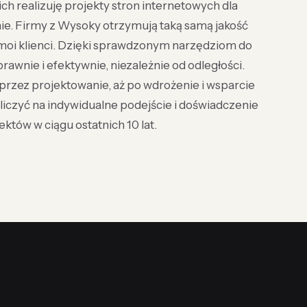
ich realizuję projekty stron internetowych dla
alnie. Firmy z Wysoky otrzymują taką samą jakość
y moi klienci. Dzięki sprawdzonym narzędziom do
awnie i efektywnie, niezależnie od odległości.
rzez projektowanie, aż po wdrożenie i wsparcie
iczyć na indywidualne podejście i doświadczenie
któw w ciągu ostatnich 10 lat.