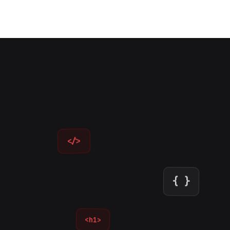
</>
{ }
<h1>