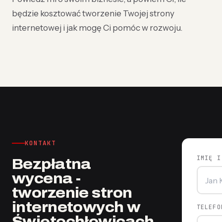
będzie kosztować tworzenie Twojej strony
internetowej i jak mogę Ci pomóc w rozwoju.
KONTAKT
IMIĘ I
Bezpłatna
wycena -
tworzenie stron
internetowych w
TELEFO
Świętochłowicach