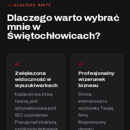
DLACZEGO WARTO
Dlaczego warto wybrać
mnie w
Świętochłowicach?
01
02
Zwiększona
Profesjonalny
widoczność w
wizerunek
wyszukiwarkach
biznesu
Każda strona, którą
Strona
tworzę, jest
internetowa to
optymalizowana pod
wizytówka Twojej
SEO od podstaw.
firmy.
Pracuję nad strukturą,
Responsywny
szybkością ładowania
design i