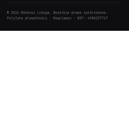
© 2026 Mateusz Ludyga. Wszelkie prawa zastrzeżone.
Polityka prywatności
·
Regulamin
· NIP: 4980237717