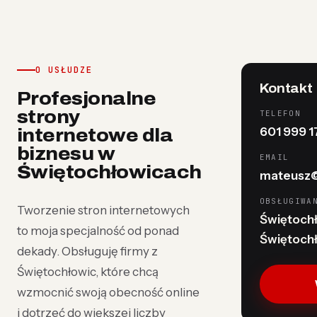
O USŁUDZE
Kontakt
Profesjonalne
strony
TELEFON
601 999 1
internetowe dla
biznesu w
EMAIL
Świętochłowicach
mateusz@
OBSŁUGIWA
Tworzenie stron internetowych
Świętochł
to moja specjalność od ponad
Świętochło
dekady. Obsługuję firmy z
Świętochłowic, które chcą
wzmocnić swoją obecność online
i dotrzeć do większej liczby