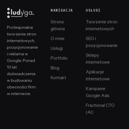
NAWIGACJA
USŁUGI
Strona
Tworzenie stron
Profesjonalne
główna
internetowych
tworzenie stron
O mnie
SEO i
internetowych,
pozycjonowanie
pozycjonowanie
Usługi
i reklama w
Sklepy
Portfolio
Google. Ponad
internetowe
10 lat
Blog
Aplikacje
doświadczenia
Kontakt
internetowe
w budowaniu
obecności firm
Kampanie
w internecie.
Google Ads
Fractional CTO
(AI)