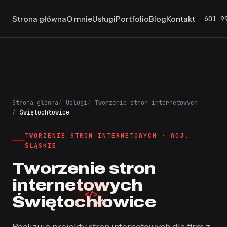
601 9
Strona główna
O mnie
Usługi
Portfolio
Blog
Kontakt
Strona główna
Usługi
Tworzenie stron internetowych
Świętochłowice
TWORZENIE STRON INTERNETOWYCH · WOJ.
ŚLĄSKIE
Tworzenie stron
internetowych
</>
Świętochłowice
Realizuję projekty stron internetowych dla firm z