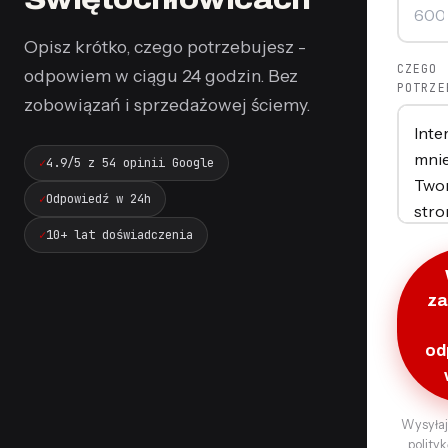
Opisz krótko, czego potrzebujesz -
CZEGO
odpowiem w ciągu 24 godzin. Bez
POTRZE
zobowiązań i sprzedażowej ściemy.
4.9/5 z 54 opinii Google
Odpowiedź w 24h
10+ lat doświadczenia
za
od
Wysyłaj
polity