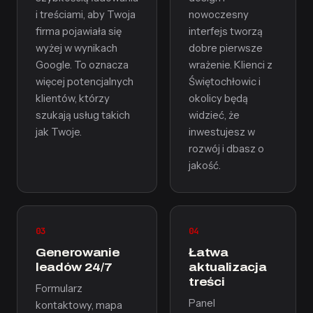
i treściami, aby Twoja
nowoczesny
firma pojawiała się
interfejs tworzą
wyżej w wynikach
dobre pierwsze
Google. To oznacza
wrażenie. Klienci z
więcej potencjalnych
Świętochłowic i
klientów, którzy
okolicy będą
szukają usług takich
widzieć, że
jak Twoje.
inwestujesz w
rozwój i dbasz o
jakość.
03
04
Generowanie
Łatwa
leadów 24/7
aktualizacja
treści
Formularz
Panel
kontaktowy, mapa