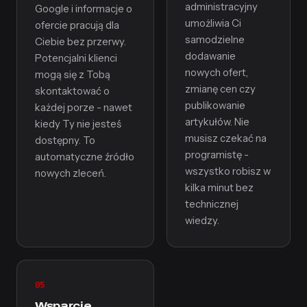
administracyjny
Google i informacje o
umożliwia Ci
ofercie pracują dla
samodzielne
Ciebie bez przerwy.
dodawanie
Potencjalni klienci
nowych ofert,
mogą się z Tobą
zmianę cen czy
skontaktować o
publikowanie
każdej porze - nawet
artykułów. Nie
kiedy Ty nie jesteś
musisz czekać na
dostępny. To
programistę -
automatyczne źródło
wszystko robisz w
nowych zleceń.
kilka minut bez
technicznej
wiedzy.
05
Wsparcie