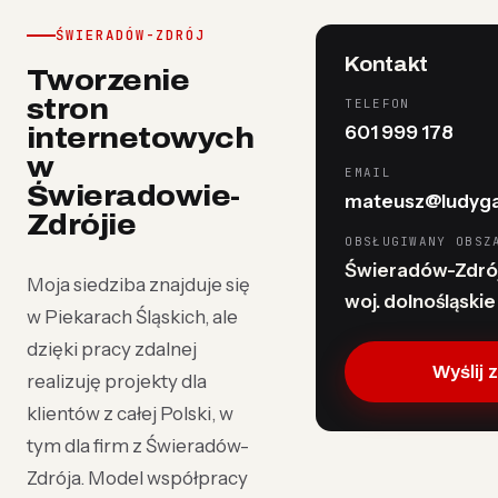
ŚWIERADÓW-ZDRÓJ
Kontakt
Tworzenie
stron
TELEFON
601 999 178
internetowych
w
EMAIL
Świeradowie-
mateusz@ludyga
Zdrójie
OBSŁUGIWANY OBSZ
Świeradów-Zdrój,
Moja siedziba znajduje się
woj. dolnośląskie
w Piekarach Śląskich, ale
dzięki pracy zdalnej
Wyślij 
realizuję projekty dla
klientów z całej Polski, w
tym dla firm z Świeradów-
Zdrója. Model współpracy