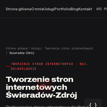
601 9
Strona główna
O mnie
Usługi
Portfolio
Blog
Kontakt
Strona główna
Usługi
Tworzenie stron internetowych
Świeradów-Zdrój
TWORZENIE STRON INTERNETOWYCH · WOJ.
DOLNOŚLĄSKIE
Tworzenie stron
</>
internetowych
Świeradów-Zdrój
{ }
Profesjonalne strony internetowe dla firm z