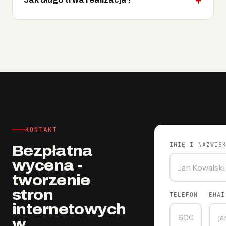
KONTAKT
IMIĘ I NAZWIS
Bezpłatna
wycena -
tworzenie
stron
TELEFON
EMAI
internetowych
w