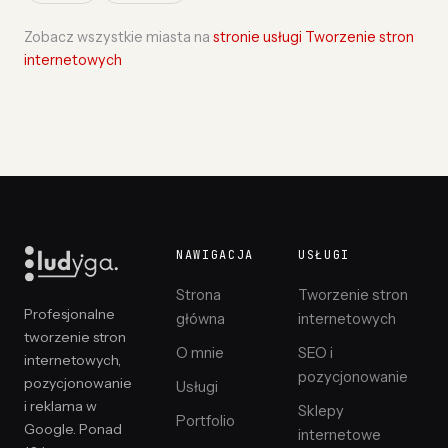
Zobacz wszystkie miasta na
stronie usługi Tworzenie stron
internetowych
NAWIGACJA
USŁUGI
Strona
Tworzenie stron
Profesjonalne
główna
internetowych
tworzenie stron
O mnie
SEO i
internetowych,
pozycjonowanie
pozycjonowanie
Usługi
i reklama w
Sklepy
Portfolio
Google. Ponad
internetowe