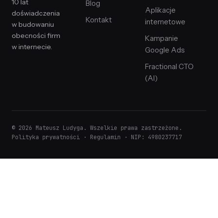
10 lat
Blog
Aplikacje
doświadczenia
Kontakt
internetowe
w budowaniu
obecności firm
Kampanie
w internecie.
Google Ads
Fractional CTO
(AI)
© 2026 Mateusz Ludyga. Wszelkie prawa zastrzeżone.
Polityka prywatności
·
Regulamin
· NIP: 4980237717