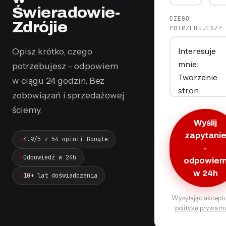
Świeradowie-
CZEGO
Zdrójie
POTRZEBUJESZ?
Opisz krótko, czego
potrzebujesz - odpowiem
w ciągu 24 godzin. Bez
zobowiązań i sprzedażowej
ściemy.
Wyślij
zapytani
4.9/5 z 54 opinii Google
-
Odpowiedź w 24h
odpowie
w 24h
10+ lat doświadczenia
Wysyłając akcept
politykę prywatn