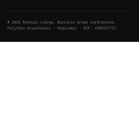
© 2026 Mateusz Ludyga. Wszelkie prawa zastrzeżone.
Polityka prywatności
·
Regulamin
· NIP: 4980237717