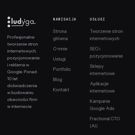
NAWIGACJA
USŁUGI
Strona
Tworzenie stron
Profesjonalne
główna
internetowych
tworzenie stron
O mnie
SEO i
internetowych,
pozycjonowanie
pozycjonowanie
Usługi
i reklama w
Sklepy
Portfolio
Google. Ponad
internetowe
10 lat
Blog
Aplikacje
doświadczenia
Kontakt
internetowe
w budowaniu
obecności firm
Kampanie
w internecie.
Google Ads
Fractional CTO
(AI)