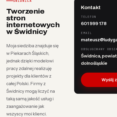
ŚWIDNICA
Kontakt
Tworzenie
stron
TELEFON
601 999 178
internetowych
w Świdnicy
EMAIL
mateusz@ludyga
Moja siedziba znajduje się
OBSŁUGIWANY OBSZ
w Piekarach Śląskich,
Świdnica, powiat 
jednak dzięki modelowi
dolnośląskie
pracy zdalnej realizuję
projekty dla klientów z
Wyślij 
całej Polski. Firmy z
Świdnicy mogą liczyć na
taką samą jakość usług i
zaangażowanie jak
wszyscy moi klienci.