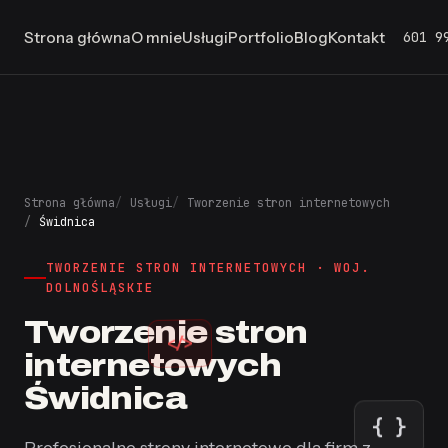
601 9
Strona główna
O mnie
Usługi
Portfolio
Blog
Kontakt
Strona główna
Usługi
Tworzenie stron internetowych
Świdnica
TWORZENIE STRON INTERNETOWYCH · WOJ.
DOLNOŚLĄSKIE
Tworzenie stron
</>
internetowych
Świdnica
{ }
Profesjonalne strony internetowe dla firm z