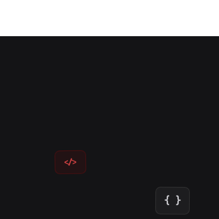
</>
{ }