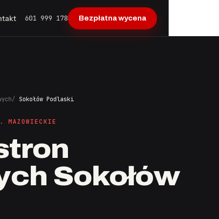
601 999 178
ntakt
Bezpłatna wycena
wych
Sokołów Podlaski
. MAZOWIECKIE
stron
ych Sokołów