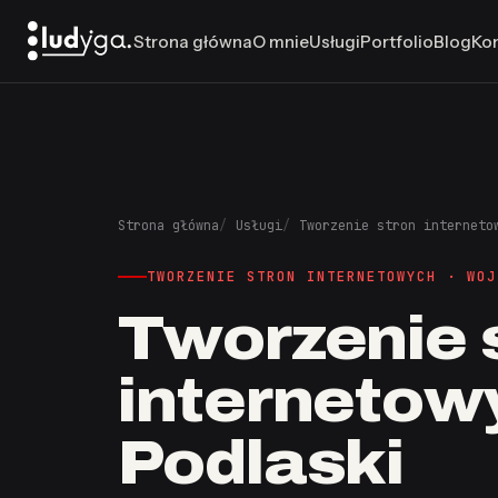
Strona główna
O mnie
Usługi
Portfolio
Blog
Ko
Strona główna
Usługi
Tworzenie stron interneto
TWORZENIE STRON INTERNETOWYCH · WOJ
Tworzenie 
internetow
Podlaski