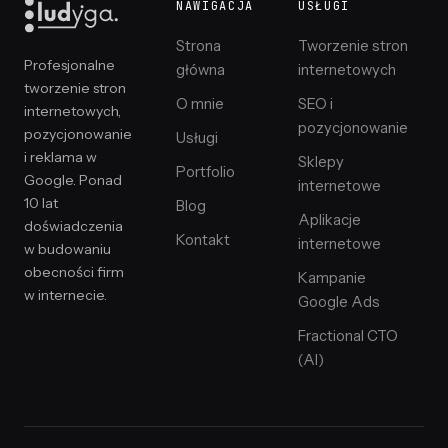
NAWIGACJA
USŁUGI
Strona
Tworzenie stron
Profesjonalne
główna
internetowych
tworzenie stron
O mnie
SEO i
internetowych,
pozycjonowanie
pozycjonowanie
Usługi
i reklama w
Sklepy
Portfolio
Google. Ponad
internetowe
10 lat
Blog
Aplikacje
doświadczenia
Kontakt
internetowe
w budowaniu
obecności firm
Kampanie
w internecie.
Google Ads
Fractional CTO
(AI)