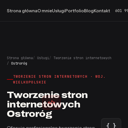
601 9
Strona główna
O mnie
Usługi
Portfolio
Blog
Kontakt
Strona główna
Usługi
Tworzenie stron internetowych
Ostroróg
TWORZENIE STRON INTERNETOWYCH · WOJ.
WIELKOPOLSKIE
Tworzenie stron
</>
internetowych
Ostroróg
{ }
Oferuję profesjonalne tworzenie stron