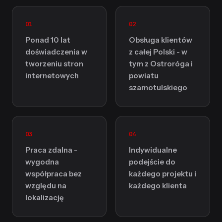
01
02
Ponad 10 lat
Obsługa klientów
doświadczenia w
z całej Polski - w
tworzeniu stron
tym z Ostroróga i
internetowych
powiatu
szamotulskiego
03
04
Praca zdalna -
Indywidualne
wygodna
podejście do
współpraca bez
każdego projektu i
względu na
każdego klienta
lokalizację