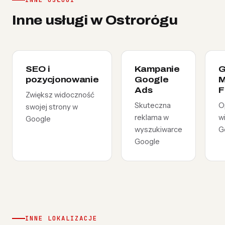
Inne usługi w Ostrorógu
SEO i
Kampanie
G
pozycjonowanie
Google
M
Ads
F
Zwiększ widoczność
Skuteczna
O
swojej strony w
reklama w
w
Google
wyszukiwarce
G
Google
INNE LOKALIZACJE