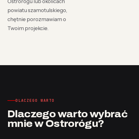
Ostrorógu lub okolicach
powiatu szamotulskiego,
chętnie porozmawiam o
Twoim projekcie.
DLACZEGO WARTO
Dlaczego warto wybrać
mnie w Ostrorógu?