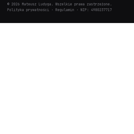
© 2026 Mateusz Ludyga. Wszelkie prawa zastrzeżone.
Polityka prywatności
·
Regulamin
· NIP: 4980237717