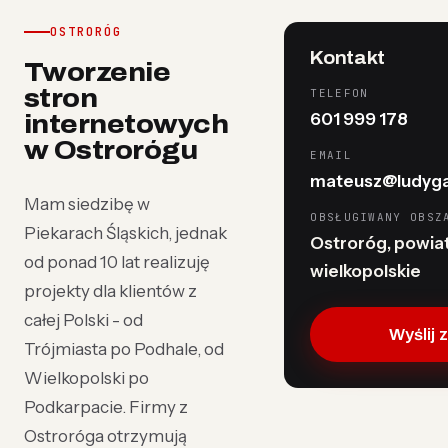
OSTRORÓG
Kontakt
Tworzenie
stron
TELEFON
601 999 178
internetowych
w Ostrorógu
EMAIL
mateusz@ludyga
Mam siedzibę w
OBSŁUGIWANY OBSZ
Piekarach Śląskich, jednak
Ostroróg, powiat
od ponad 10 lat realizuję
wielkopolskie
projekty dla klientów z
całej Polski - od
Wyślij 
Trójmiasta po Podhale, od
Wielkopolski po
Podkarpacie. Firmy z
Ostroróga otrzymują