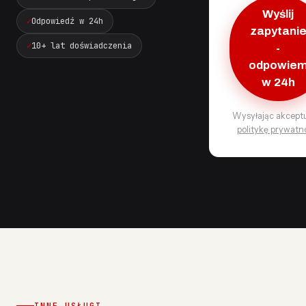
Wyślij
Odpowiedź w 24h
zapytani
10+ lat doświadczenia
-
odpowie
w 24h
Wysyłając akcept
politykę prywatn
INNE USŁUGI