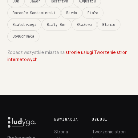
Buk
Jawor
Kostrzyń
Augustów
Baranów Sandomierski
Bardo
Biała
Białobrzegi
Biały Bór
Błażowa
Błonie
Boguchwała
Zobacz wszystkie miasta na
stronie usługi Tworzenie stron
internetowych
NAWIGACJA
USŁUGI
Strona
Tworzenie stron
Profesjonalne