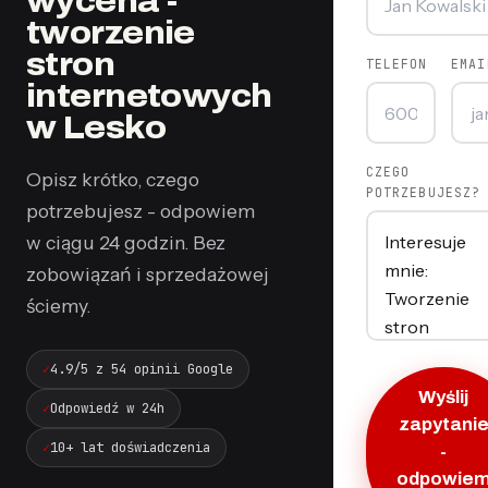
wycena -
tworzenie
stron
TELEFON
EMAI
internetowych
w Lesko
CZEGO
Opisz krótko, czego
POTRZEBUJESZ?
potrzebujesz - odpowiem
w ciągu 24 godzin. Bez
zobowiązań i sprzedażowej
ściemy.
4.9/5 z 54 opinii Google
Wyślij
Odpowiedź w 24h
zapytani
10+ lat doświadczenia
-
odpowie