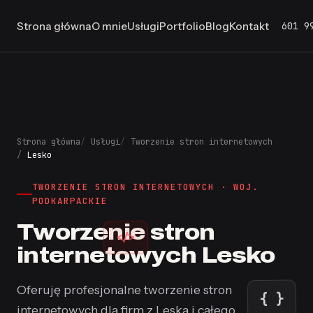
601 9
Strona główna
O mnie
Usługi
Portfolio
Blog
Kontakt
Strona główna
Usługi
Tworzenie stron internetowych
Lesko
TWORZENIE STRON INTERNETOWYCH · WOJ.
PODKARPACKIE
Tworzenie stron
</>
internetowych Lesko
Oferuję profesjonalne tworzenie stron
{ }
internetowych dla firm z Leska i całego