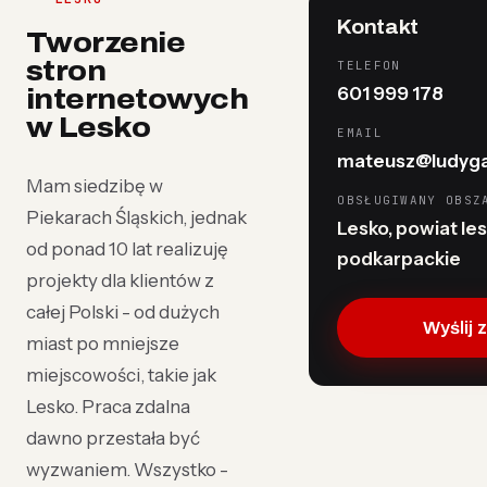
Kontakt
Tworzenie
stron
TELEFON
601 999 178
internetowych
w Lesko
EMAIL
mateusz@ludyga
Mam siedzibę w
OBSŁUGIWANY OBSZ
Piekarach Śląskich, jednak
Lesko, powiat lesk
od ponad 10 lat realizuję
podkarpackie
projekty dla klientów z
całej Polski - od dużych
Wyślij 
miast po mniejsze
miejscowości, takie jak
Lesko. Praca zdalna
dawno przestała być
wyzwaniem. Wszystko -