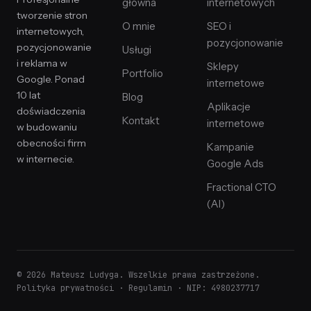
główna
internetowych
tworzenie stron
O mnie
SEO i
internetowych,
pozycjonowanie
pozycjonowanie
Usługi
i reklama w
Sklepy
Portfolio
Google. Ponad
internetowe
10 lat
Blog
Aplikacje
doświadczenia
Kontakt
internetowe
w budowaniu
obecności firm
Kampanie
w internecie.
Google Ads
Fractional CTO
(AI)
© 2026 Mateusz Ludyga. Wszelkie prawa zastrzeżone.
Polityka prywatności
·
Regulamin
· NIP: 4980237717