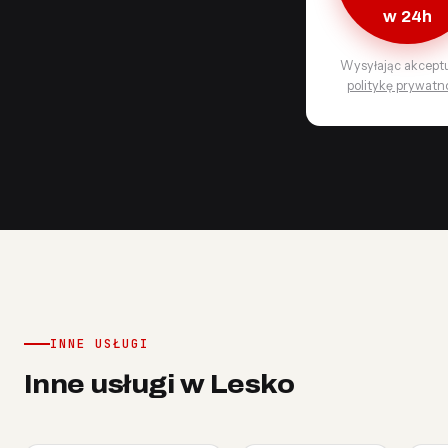
w 24h
Wysyłając akcept
politykę prywatn
INNE USŁUGI
Inne usługi w Lesko