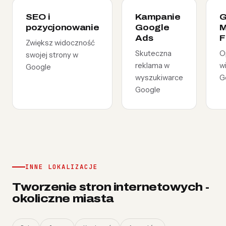
SEO i
Kampanie
G
pozycjonowanie
Google
M
Ads
F
Zwiększ widoczność
Skuteczna
O
swojej strony w
reklama w
w
Google
wyszukiwarce
G
Google
INNE LOKALIZACJE
Tworzenie stron internetowych -
okoliczne miasta