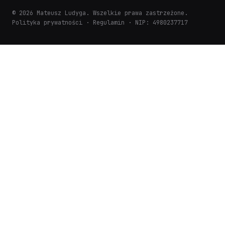
© 2026 Mateusz Ludyga. Wszelkie prawa zastrzeżone.
Polityka prywatności
·
Regulamin
· NIP: 4980237717