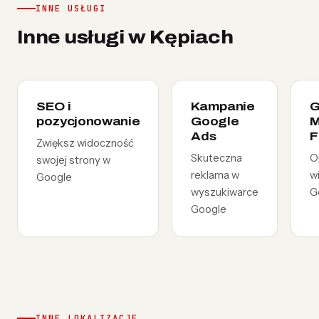
INNE USŁUGI
Inne usługi w Kępiach
SEO i
Kampanie
G
pozycjonowanie
Google
M
Ads
F
Zwiększ widoczność
Skuteczna
O
swojej strony w
reklama w
w
Google
wyszukiwarce
G
Google
INNE LOKALIZACJE