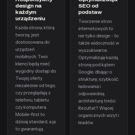
design na
SEO od
każdym
podstaw
urządzeniu
Tworzenie stron
Każda strona, którą
internetowych to
tworzę, jest
nie tylko design - to
dostosowana do
także widoczność w
urządzeń
wyszukiwarce.
mobilnych. Twoi
Optymalizuję każdą
klienci będą mieć
stronę pod kątem
wygodny dostęp do
Google, dbając o
Twojej oferty
strukturę, szybkość
niezależnie od tego,
ładowania i
czy przeglądają z
odpowiednią
telefonu, tabletu
architekturę treści.
czy komputera.
Rezultat? Więcej
Mobile-first to
organicznych wizyt i
dzisiaj standard, a ja
leadów.
to gwarantują.