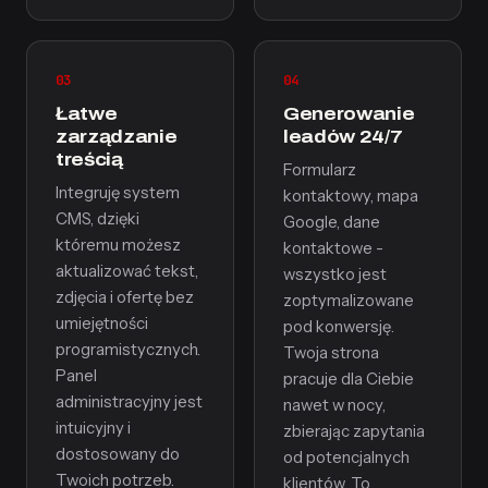
03
04
Łatwe
Generowanie
zarządzanie
leadów 24/7
treścią
Formularz
Integruję system
kontaktowy, mapa
CMS, dzięki
Google, dane
któremu możesz
kontaktowe -
aktualizować tekst,
wszystko jest
zdjęcia i ofertę bez
zoptymalizowane
umiejętności
pod konwersję.
programistycznych.
Twoja strona
Panel
pracuje dla Ciebie
administracyjny jest
nawet w nocy,
intuicyjny i
zbierając zapytania
dostosowany do
od potencjalnych
Twoich potrzeb.
klientów. To