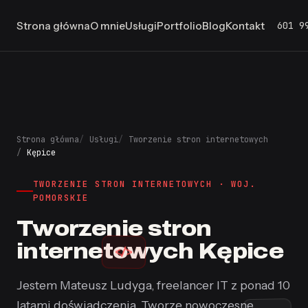
601 9
Strona główna
O mnie
Usługi
Portfolio
Blog
Kontakt
Strona główna
Usługi
Tworzenie stron internetowych
Kępice
TWORZENIE STRON INTERNETOWYCH · WOJ.
POMORSKIE
Tworzenie stron
internetowych Kępice
</>
Jestem Mateusz Ludyga, freelancer IT z ponad 10
latami doświadczenia. Tworzę nowoczesne,