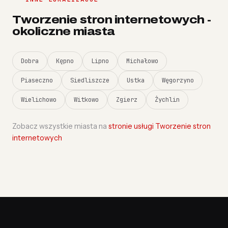
Tworzenie stron internetowych -
okoliczne miasta
Dobra
Kępno
Lipno
Michałowo
Piaseczno
Siedliszcze
Ustka
Węgorzyno
Wielichowo
Witkowo
Zgierz
Żychlin
Zobacz wszystkie miasta na
stronie usługi Tworzenie stron
internetowych