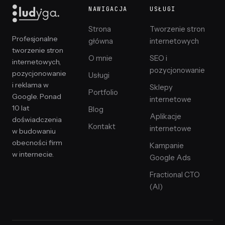
NAWIGACJA
USŁUGI
Strona
Tworzenie stron
Profesjonalne
główna
internetowych
tworzenie stron
O mnie
SEO i
internetowych,
pozycjonowanie
pozycjonowanie
Usługi
i reklama w
Sklepy
Portfolio
Google. Ponad
internetowe
10 lat
Blog
Aplikacje
doświadczenia
Kontakt
internetowe
w budowaniu
obecności firm
Kampanie
w internecie.
Google Ads
Fractional CTO
(AI)