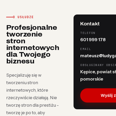
O USŁUDZE
Kontakt
Profesjonalne
tworzenie
TELEFON
601 999 178
stron
internetowych
EMAIL
dla Twojego
mateusz@ludyga
biznesu
OBSŁUGIWANY OBSZ
Kępice, powiat sł
Specjalizuję się w
pomorskie
tworzeniu stron
internetowych, które
Wyślij 
rzeczywiście działają. Nie
tworzę stron dla prestiżu -
tworzę je po to, aby