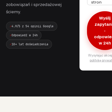
zobowiązań i sprzedażowej
ściemy.
Wyślij
zapytan
4.9/5 z 54 opinii Google
-
Odpowiedź w 24h
odpowi
w 24h
10+ lat doświadczenia
Wysyłając akcep
politykę prywa