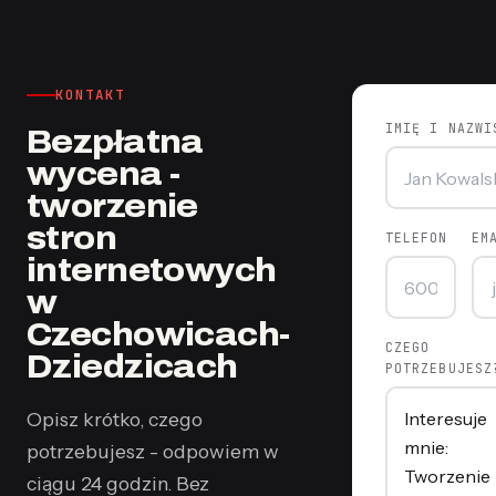
KONTAKT
IMIĘ I NAZWI
Bezpłatna
wycena -
tworzenie
stron
TELEFON
EM
internetowych
w
Czechowicach-
CZEGO
Dziedzicach
POTRZEBUJESZ
Opisz krótko, czego
potrzebujesz - odpowiem w
ciągu 24 godzin. Bez