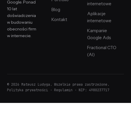
Google. Ponad
internetowe
10 lat
Blog
Aplikacje
doświadczenia
Kontakt
internetowe
w budowaniu
obecności firm
Kampanie
w internecie.
Google Ads
Fractional CTO
(AI)
© 2026 Mateusz Ludyga. Wszelkie prawa zastrzeżone.
Polityka prywatności
·
Regulamin
· NIP: 4980237717