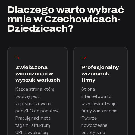
Dlaczego warto wybrać
mnie w Czechowicach-
Dziedzicach?
01
02
Zwiększona
Profesjonalny
widoczność w
wizerunek
wyszukiwarkach
firmy
Każda strona, którą
Strona
tworzę, jest
internetowa to
zoptymalizowana
wizytówka Twojej
pod SEO od podstaw.
firmy w internecie.
Pracuję nad meta
Tworzę
tagami, strukturą
nowoczesne,
URL, szybkością
estetyczne