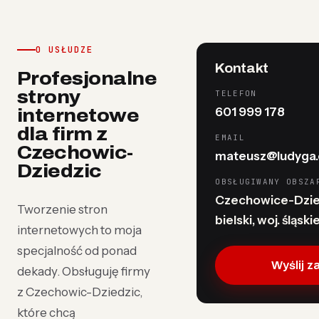
O USŁUDZE
Kontakt
Profesjonalne
strony
TELEFON
601 999 178
internetowe
dla firm z
EMAIL
Czechowic-
mateusz@ludyga.
Dziedzic
OBSŁUGIWANY OBSZA
Czechowice-Dzie
Tworzenie stron
bielski, woj. śląski
internetowych to moja
specjalność od ponad
Wyślij z
dekady. Obsługuję firmy
z Czechowic-Dziedzic,
które chcą