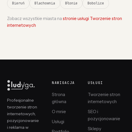
Bieruń
Blachownia
Błonie
Bobolice
Zobacz wszystkie miasta na
stronie usługi Tworzenie stron
internetowych
NAWIGACJA
USŁUGI
Strona
Tworzenie stron
Profesjonalne
główna
internetowych
tworzenie stron
O mnie
SEO i
internetowych,
pozycjonowanie
pozycjonowanie
Usługi
i reklama w
Sklepy
Portfolio