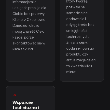
który tworzę,
informacjami o
pozwala na
usługach pracuje dla
samodzielne
Ciebie bez przerwy.
dodawanie i
Klienci z Czechowic-
edycję treści bez
Dziedzic i okolic
umiejętności
mogą znaleźć Cię o
technicznych.
każdej porze i
Zmiana ceny,
skontaktować się w
dodanie nowego
kilka sekund.
produktu czy
aktualizacja galerii
to kwestia kilku
minut.
05
Wsparcie
techniczne i