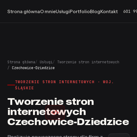
601 9
Strona główna
O mnie
Usługi
Portfolio
Blog
Kontakt
Strona główna
Usługi
Tworzenie stron internetowych
Czechowice-Dziedzice
TWORZENIE STRON INTERNETOWYCH · WOJ.
ŚLĄSKIE
Tworzenie stron
internetowych
</>
Czechowice-Dziedzice
Realizuję nowoczesne strony dla firm z