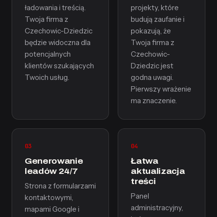
ładowania i treścią.
projekty, które
Twoja firma z
budują zaufanie i
Czechowic-Dziedzic
pokazują, że
będzie widoczna dla
Twoja firma z
potencjalnych
Czechowic-
klientów szukających
Dziedzic jest
Twoich usług.
godna uwagi.
Pierwszy wrażenie
ma znaczenie.
03
04
Generowanie
Łatwa
leadów 24/7
aktualizacja
treści
Strona z formularzami
Panel
kontaktowymi,
administracyjny,
mapami Google i