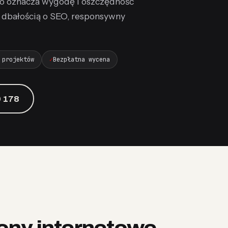
, co oznacza wygodę i oszczędność
 z dbałością o SEO, responsywny
 projektów
Bezpłatna wycena
 178