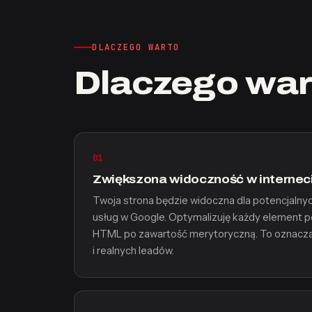
DLACZEGO WARTO
Dlaczego war
01
Zwiększona widoczność w internec
Twoja strona będzie widoczna dla potencjalny
usług w Google. Optymalizuję każdy element p
HTML po zawartość merytoryczną. To oznacza
i realnych leadów.