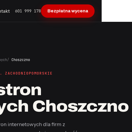
601 999 178
ntakt
Bezpłatna wycena
wych
Choszczno
. ZACHODNIOPOMORSKIE
stron
ych Choszczno
on internetowych dla firm z