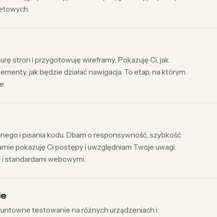
etowych.
urę stron i przygotowuję wireframy. Pokazuję Ci, jak
ementy, jak będzie działać nawigacja. To etap, na którym
e.
znego i pisania kodu. Dbam o responsywność, szybkość
arnie pokazuję Ci postępy i uwzględniam Twoje uwagi.
i i standardami webowymi.
ie
gruntowne testowanie na różnych urządzeniach i