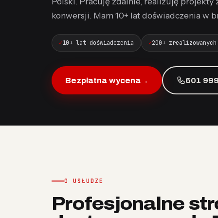
Polski. Pracuję zdalnie, realizuję projekty
konwersji. Mam 10+ lat doświadczenia w br
10+ lat doświadczenia
200+ zrealizowanych
Bezpłatna wycena
→
601 999
O USŁUDZE
Profesjonalne st