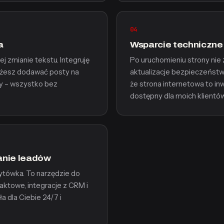
04
a
Wsparcie techniczne 
j zmianie tekstu. Integruję
Po uruchomieniu strony nie 
Możesz dodawać posty na
aktualizacje bezpieczeńst
ny – wszystko bez
że strona internetowa to in
dostępny dla moich klientów
anie leadów
izytówka. To narzędzie do
aktowe, integracje z CRM i
a dla Ciebie 24/7 i