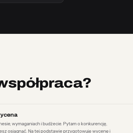
współpraca?
 wycena
sie, wymaganiach i budżecie. Pytam o konkurencję,
cesz osiągnąć. Na tej podstawie przygotowuję wycenę i