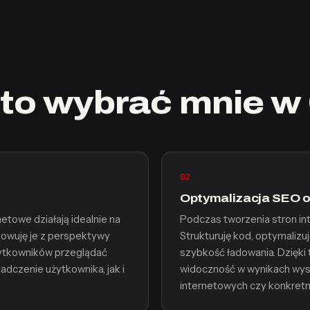
to wybrać mnie w
02
Optymalizacja SEO 
towe działają idealnie na
Podczas tworzenia stron in
towuję je z perspektywy
Strukturuję kod, optymalizu
żytkowników przeglądać
szybkość ładowania. Dzięki
adczenie użytkownika, jak i
widoczność w wynikach wyszu
internetowych czy konkretny