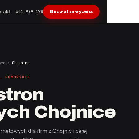
601 999 178
ntakt
Bezpłatna wycena
wych
Chojnice
. POMORSKIE
stron
ych Chojnice
rnetowych dla firm z Chojnic i całej