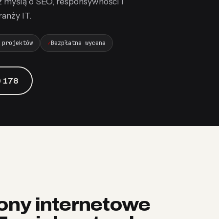
 z myślą o SEO, responsywności i
anży IT.
 projektów
Bezpłatna wycena
 178
rony internetowe