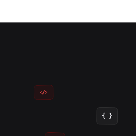
</>
{ }