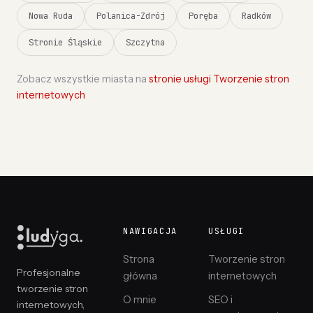
Nowa Ruda
Polanica-Zdrój
Poręba
Radków
Stronie Śląskie
Szczytna
Zobacz wszystkie miasta na
stronie usługi Tworzenie stron
internetowych
NAWIGACJA
USŁUGI
Strona
Tworzenie stron
Profesjonalne
główna
internetowych
tworzenie stron
O mnie
SEO i
internetowych,