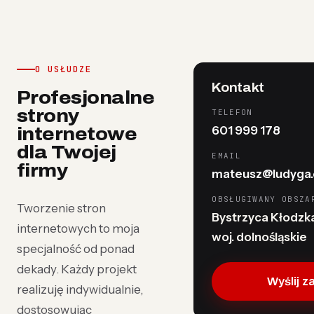
O USŁUDZE
Kontakt
Profesjonalne
strony
TELEFON
601 999 178
internetowe
dla Twojej
EMAIL
firmy
mateusz@ludyga.
OBSŁUGIWANY OBSZA
Tworzenie stron
Bystrzyca Kłodzka
internetowych to moja
woj. dolnośląskie
specjalność od ponad
dekady. Każdy projekt
Wyślij z
realizuję indywidualnie,
dostosowując