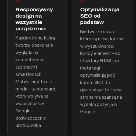
01
02
Responsywny
Optymalizacja
design na
SEO od
wszystkie
podstaw
urządzenia
Nie tworzę stron,
Każda strona, którą
które są niewidoczne
tworzę, doskonale
w wyszukiwarce.
wygląda na
Każdy element - od
komputerach,
struktury HTML po
tabletach i
meta tagi -
smartfonach.
optymalizuję pod
Mobile-first to nie
kątem SEO. To
moda - to standard,
gwarantuje, że Twoja
który wpływa na
strona ma szansę na
widoczność w
wysoką pozycję w
Google i
Google.
doświadczenie
użytkownika.