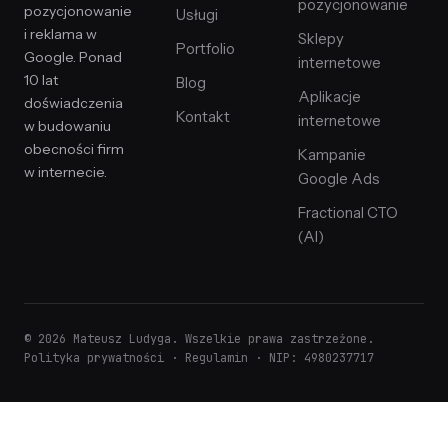
pozycjonowanie
pozycjonowanie
Usługi
i reklama w
Sklepy
Portfolio
Google. Ponad
internetowe
10 lat
Blog
Aplikacje
doświadczenia
Kontakt
internetowe
w budowaniu
obecności firm
Kampanie
w internecie.
Google Ads
Fractional CTO
(AI)
© 2026 Mateusz Ludyga. Wszelkie prawa zastrzeżone.
Polityka prywatności
·
Regulamin
· NIP: 4980237717