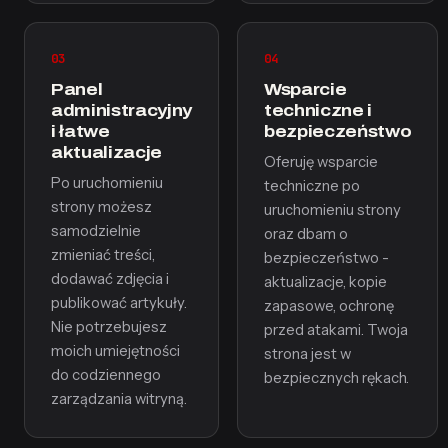
03
04
Panel
Wsparcie
administracyjny
techniczne i
i łatwe
bezpieczeństwo
aktualizacje
Oferuję wsparcie
Po uruchomieniu
techniczne po
strony możesz
uruchomieniu strony
samodzielnie
oraz dbam o
zmieniać treści,
bezpieczeństwo -
dodawać zdjęcia i
aktualizacje, kopie
publikować artykuły.
zapasowe, ochronę
Nie potrzebujesz
przed atakami. Twoja
moich umiejętności
strona jest w
do codziennego
bezpiecznych rękach.
zarządzania witryną.