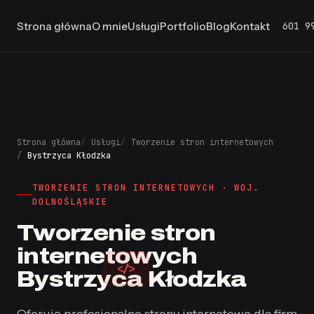
601 9
Strona główna
O mnie
Usługi
Portfolio
Blog
Kontakt
Strona główna
Usługi
Tworzenie stron internetowych
Bystrzyca Kłodzka
TWORZENIE STRON INTERNETOWYCH · WOJ.
DOLNOŚLĄSKIE
Tworzenie stron
internetowych
</>
Bystrzyca Kłodzka
Oferuję profesjonalne strony internetowe dla firm