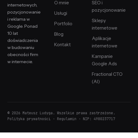
O mnie
SEO i
internetowych,
pozycjonowanie
pozycjonowanie
Usługi
i reklama w
Sklepy
Portfolio
Google. Ponad
internetowe
10 lat
Blog
Aplikacje
doświadczenia
Kontakt
internetowe
w budowaniu
obecności firm
Kampanie
w internecie.
Google Ads
Fractional CTO
(AI)
© 2026 Mateusz Ludyga. Wszelkie prawa zastrzeżone.
Polityka prywatności
·
Regulamin
· NIP: 4980237717