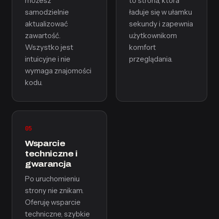
możesz
to strona, która
samodzielnie
ładuje się w ułamku
aktualizować
sekundy i zapewnia
zawartość.
użytkownikom
Wszystko jest
komfort
intuicyjne i nie
przeglądania.
wymaga znajomości
kodu.
05
Wsparcie
techniczne i
gwarancja
Po uruchomieniu
strony nie znikam.
Oferuję wsparcie
techniczne, szybkie