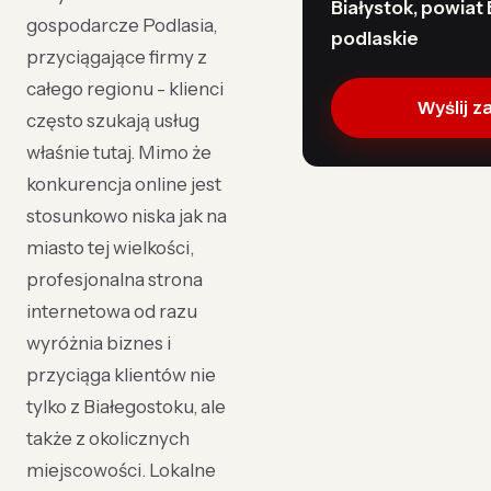
Białystok, powiat 
gospodarcze Podlasia,
podlaskie
przyciągające firmy z
całego regionu - klienci
Wyślij z
często szukają usług
właśnie tutaj. Mimo że
konkurencja online jest
stosunkowo niska jak na
miasto tej wielkości,
profesjonalna strona
internetowa od razu
wyróżnia biznes i
przyciąga klientów nie
tylko z Białegostoku, ale
także z okolicznych
miejscowości. Lokalne