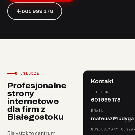
601 999 178
O USŁUDZE
Kontakt
Profesjonalne
strony
TELEFON
601 999 178
internetowe
dla firm z
EMAIL
Białegostoku
mateusz@ludyga.
OBSŁUGIWANY OBSZA
Białystok to centrum