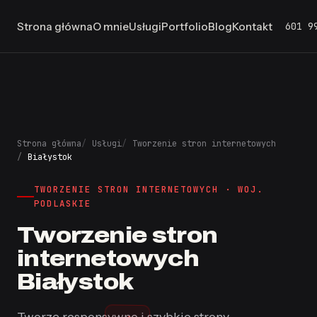
601 9
Strona główna
O mnie
Usługi
Portfolio
Blog
Kontakt
Strona główna
Usługi
Tworzenie stron internetowych
Białystok
TWORZENIE STRON INTERNETOWYCH · WOJ.
PODLASKIE
Tworzenie stron
internetowych
Białystok
Tworzę responsywne i szybkie strony