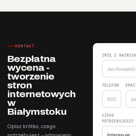
KONTAKT
IMIĘ I NAZWIS
Bezpłatna
wycena -
tworzenie
stron
TELEFON
EMAI
internetowych
w
Białymstoku
CZEGO
POTRZEBUJESZ?
Opisz krótko, czego
potrzebujesz - odpowiem