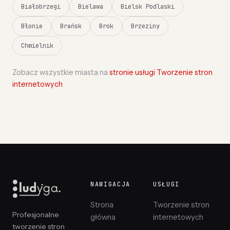
Białobrzegi
Bielawa
Bielsk Podlaski
Błonie
Brańsk
Brok
Brzeziny
Chmielnik
Zobacz wszystkie miasta na
stronie usługi Tworzenie stron
internetowych
NAWIGACJA
USŁUGI
Strona
Tworzenie stron
Profesjonalne
główna
internetowych
tworzenie stron