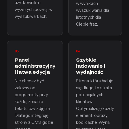
użytkownika i
w wynikach
wyższych pozycji w
wyszukiwania dla
wyszukiwarkach.
istotnych dla
Ciebie fraz.
03
04
Panel
Szybkie
administracyjny
ładowanie i
i łatwa edycja
wydajność
Nie chcesz być
Strona, która ładuje
zależny od
się długo, to strata
programisty przy
potencjalnych
każdej zmianie
klientów.
tekstu czy zdjęcia.
Optymalizuję każdy
Dlatego integruję
element: obrazy,
strony z CMS, gdzie
kod, cache. Wynik