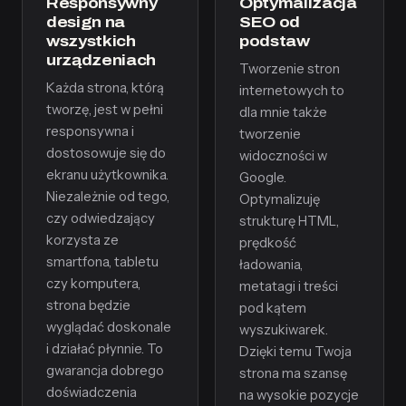
Responsywny
Optymalizacja
design na
SEO od
wszystkich
podstaw
urządzeniach
Tworzenie stron
Każda strona, którą
internetowych to
tworzę, jest w pełni
dla mnie także
responsywna i
tworzenie
dostosowuje się do
widoczności w
ekranu użytkownika.
Google.
Niezależnie od tego,
Optymalizuję
czy odwiedzający
strukturę HTML,
korzysta ze
prędkość
smartfona, tabletu
ładowania,
czy komputera,
metatagi i treści
strona będzie
pod kątem
wyglądać doskonale
wyszukiwarek.
i działać płynnie. To
Dzięki temu Twoja
gwarancja dobrego
strona ma szansę
doświadczenia
na wysokie pozycje