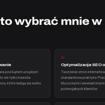
to wybrać mnie w 
02
owanie
Optymalizacja SEO 
wana pod kątem urządzeń
Tworzenie stron interneto
o nie tylko kwestia
standardowa praktyka. Prac
ny, które ładują się wolno,
kluczowymi i wewnętrznymi l
potencjalnych klientów.