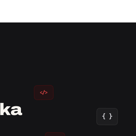
</>
ska
{ }