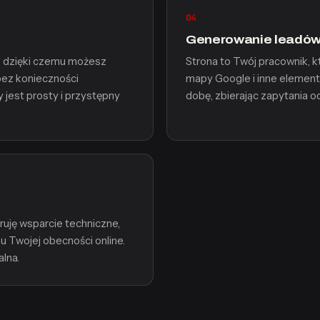
04
Generowanie leadów
S, dzięki czemu możesz
Strona to Twój pracownik, k
bez konieczności
mapy Google i inne elementy
y jest prosty i przystępny
dobę, zbierając zapytania o
ruję wsparcie techniczne,
 Twojej obecności online.
lna.