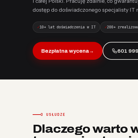
i całej Polski. Pracuję zdalnie, co gwaran
dostęp do doświadczonego specjalisty IT ni
10+ lat doświadczenia w IT
200+ zrealizow
Bezpłatna wycena
→
601 999
O USŁUDZE
Dlaczego warto w