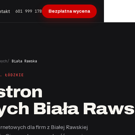
601 999 178
ntakt
Bezpłatna wycena
wych
Biała Rawska
. ŁÓDZKIE
stron
ych Biała Raw
rnetowych dla firm z Białej Rawskiej