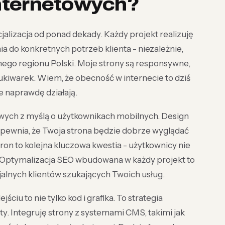
internetowych?
alizacja od ponad dekady. Każdy projekt realizuję
 do konkretnych potrzeb klienta - niezależnie,
innego regionu Polski. Moje strony są responsywne,
kiwarek. Wiem, że obecność w internecie to dziś
e naprawdę działają.
towych z myślą o użytkownikach mobilnych. Design
 zapewnia, że Twoja strona będzie dobrze wyglądać
on to kolejna kluczowa kwestia - użytkownicy nie
. Optymalizacja SEO wbudowana w każdy projekt to
jalnych klientów szukających Twoich usług.
iu to nie tylko kod i grafika. To strategia
ty. Integruję strony z systemami CMS, takimi jak