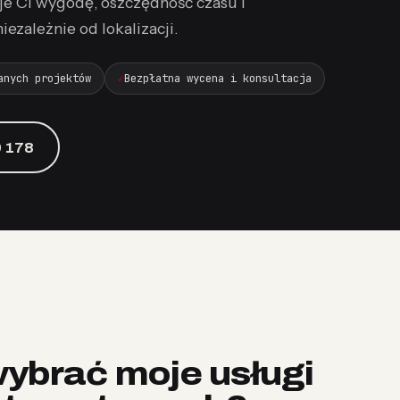
tuje Ci wygodę, oszczędność czasu i
ezależnie od lokalizacji.
anych projektów
Bezpłatna wycena i konsultacja
 178
ybrać moje usługi