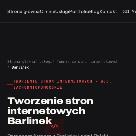
601 9
Strona główna
O mnie
Usługi
Portfolio
Blog
Kontakt
Strona główna
Usługi
Tworzenie stron internetowych
Barlinek
TWORZENIE STRON INTERNETOWYCH · WOJ.
ZACHODNIOPOMORSKIE
Tworzenie stron
internetowych
Barlinek
</>
Pomagam firmom z Barlinka i całej Polski