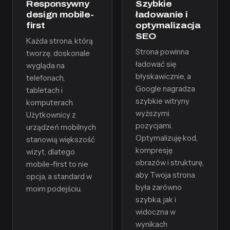
Responsywny
Szybkie
design mobile-
ładowanie i
first
optymalizacja
SEO
Każda strona, którą
Strona powinna
tworzę, doskonale
ładować się
wygląda na
błyskawicznie, a
telefonach,
Google nagradza
tabletach i
szybkie witryny
komputerach.
wyższymi
Użytkownicy z
pozycjami.
urządzeń mobilnych
Optymalizuję kod,
stanowią większość
kompresję
wizyt, dlatego
obrazów i strukturę,
mobile-first to nie
aby Twoja strona
opcja, a standard w
była zarówno
moim podejściu.
szybka, jak i
widoczna w
wynikach