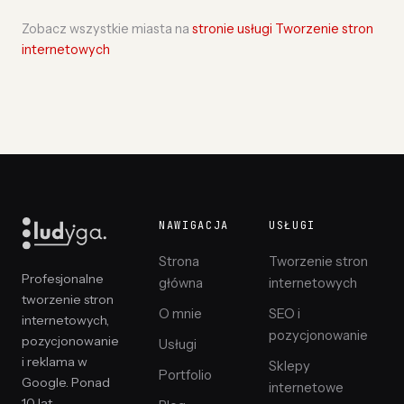
Zobacz wszystkie miasta na
stronie usługi Tworzenie stron
internetowych
NAWIGACJA
USŁUGI
Strona
Tworzenie stron
Profesjonalne
główna
internetowych
tworzenie stron
O mnie
SEO i
internetowych,
pozycjonowanie
pozycjonowanie
Usługi
i reklama w
Sklepy
Portfolio
Google. Ponad
internetowe
10 lat