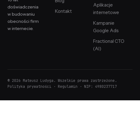
Blog
Aplikacje
doświadczenia
Kontakt
internetowe
w budowaniu
obecności firm
Kampanie
w internecie.
Google Ads
Fractional CTO
(AI)
© 2026 Mateusz Ludyga. Wszelkie prawa zastrzeżone.
Polityka prywatności
·
Regulamin
· NIP: 4980237717