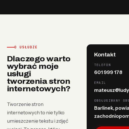
O USŁUDZE
Kontakt
Dlaczego warto
wybrać moje
TELEFON
601 999 178
usługi
tworzenia stron
EMAIL
internetowych?
mateusz@ludy
OBSŁUGIWANY OB
Tworzenie stron
Barlinek, powia
internetowych to nie tylko
zachodniopom
umieszczenie tekstu i zdjęć