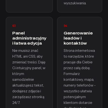
wyszukiwania.
03
04
Panel
Generowanie
administracyjny
leadów i
i łatwa edycja
kontaktów
Nie musisz znać
Strona internetowa
HTML ani CSS, aby
to narzędzie, które
zmieniać treści. Daję
pracuje dla Ciebie
Ci intuicyjny panel, w
przez całą dobę.
którym
Formularz
samodzielnie
kontaktowy, mapa,
aktualizujesz tekst,
numery telefonów -
dodajesz zdjęcia i
wszystko ułatwia
zarządzasz stronką
potencjalnym
24/7.
klientom dotarcie