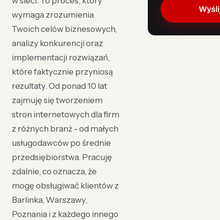
w sieci. To proces, który
Wyśli
wymaga zrozumienia
Twoich celów biznesowych,
analizy konkurencji oraz
implementacji rozwiązań,
które faktycznie przyniosą
rezultaty. Od ponad 10 lat
zajmuję się tworzeniem
stron internetowych dla firm
z różnych branż - od małych
usługodawców po średnie
przedsiębiorstwa. Pracuję
zdalnie, co oznacza, że
mogę obsługiwać klientów z
Barlinka, Warszawy,
Poznania i z każdego innego