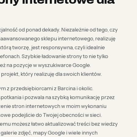
ony internetowe dla
jalność od ponad dekady. Niezależnie od tego, czy
 zaawansowanego sklepu internetowego, realizuję
którą tworzę, jest responsywna, czyli idealnie
lefonach. Szybkie ładowanie strony to nie tylko
eż na pozycje w wyszukiwarce Google.
ojekt, który realizuję dla swoich klientów.
tym z przedsiębiorcami z Barcina i okolic.
spotkania i pozwala na szybką komunikację przez
rzenie stron internetowych w moim wykonaniu
sowe podejście do Twojej obecności w sieci.
zemu możesz łatwo aktualizować treści bez wiedzy
galerie zdjęć, mapy Google i wiele innych