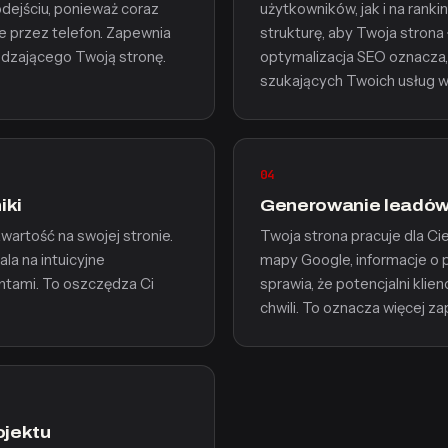
odejściu, ponieważ coraz
użytkowników, jak i na ranki
e przez telefon. Zapewnia
strukturę, aby Twoja stron
edzającego Twoją stronę.
optymalizacja SEO oznacza,
szukających Twoich usług w
04
iki
Generowanie leadów
artość na swojej stronie.
Twoja strona pracuje dla Ci
la na intuicyjne
mapy Google, informacje o 
entami. To oszczędza Ci
sprawia, że potencjalni kli
chwili. To oznacza więcej za
ojektu