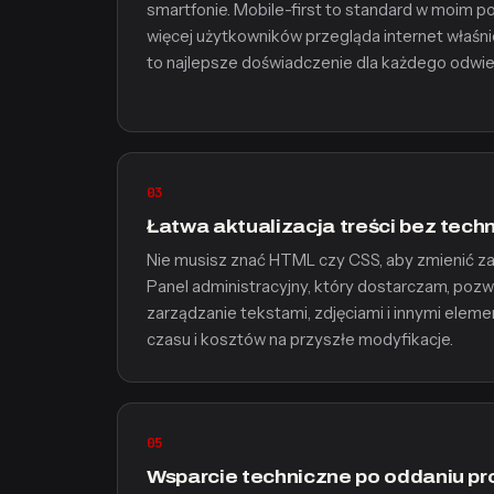
smartfonie. Mobile-first to standard w moim p
więcej użytkowników przegląda internet właśni
to najlepsze doświadczenie dla każdego odwi
03
Łatwa aktualizacja treści bez techn
Nie musisz znać HTML czy CSS, aby zmienić zaw
Panel administracyjny, który dostarczam, pozwa
zarządzanie tekstami, zdjęciami i innymi elem
czasu i kosztów na przyszłe modyfikacje.
05
Wsparcie techniczne po oddaniu pr