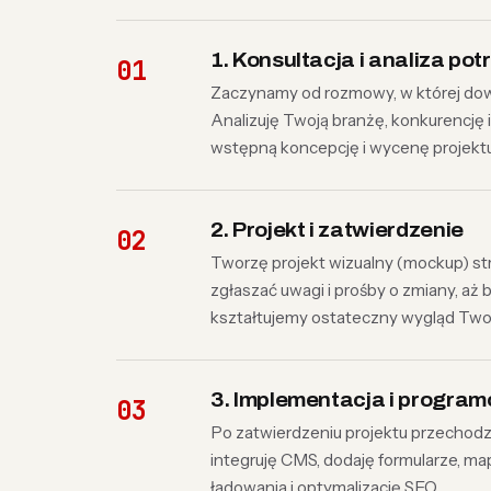
1. Konsultacja i analiza pot
Zaczynamy od rozmowy, w której dowia
Analizuję Twoją branżę, konkurencję 
wstępną koncepcję i wycenę projektu
2. Projekt i zatwierdzenie
Tworzę projekt wizualny (mockup) str
zgłaszać uwagi i prośby o zmiany, aż
kształtujemy ostateczny wygląd Twoj
3. Implementacja i progra
Po zatwierdzeniu projektu przechodzę
integruję CMS, dodaję formularze, ma
ładowania i optymalizację SEO.