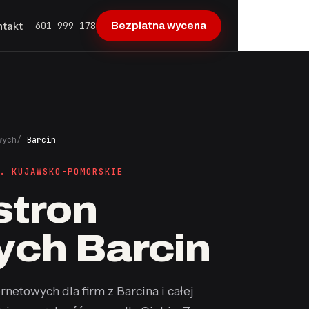
601 999 178
ntakt
Bezpłatna wycena
wych
Barcin
. KUJAWSKO-POMORSKIE
stron
ych Barcin
rnetowych dla firm z Barcina i całej