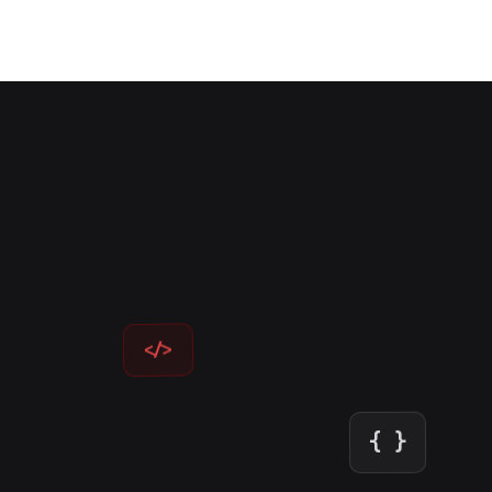
</>
{ }