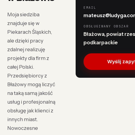
EMAIL
Moja siedziba
mateusz@ludyga.com
znajduje się w
OBSŁUGIWANY OBSZAR
Piekarach Śląskich,
Błażowa, powiat rzes
ale dzięki pracy
podkarpackie
zdalnej realizuję
projekty dla firm z
Wyślij zapy
całej Polski.
Przedsiębiorcy z
Błażowy mogą liczyć
na taką samą jakość
usług i profesjonalną
obsługę jak klienci z
innych miast.
Nowoczesne