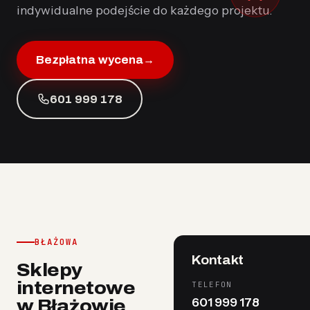
indywidualne podejście do każdego projektu.
Bezpłatna wycena
→
601 999 178
BŁAŻOWA
Kontakt
Sklepy
internetowe
TELEFON
601 999 178
w Błażowie