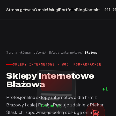
601 9
Strona główna
O mnie
Usługi
Portfolio
Blog
Kontakt
Strona główna
Usługi
Sklepy internetowe
Błażowa
SKLEPY INTERNETOWE · WOJ. PODKARPACKIE
Sklepy internetowe
Błażowa
Profesjonalne sklepy internetowe dla firm z
+1
Błażowy i całej Polski. Pracuję zdalnie z Piekar
129,00 zł
Śląskich, zapewniając pełną obsługę online i