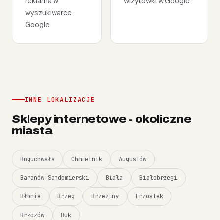
reklama w
wizytówki w Google
wyszukiwarce
Google
INNE LOKALIZACJE
Sklepy internetowe - okoliczne
miasta
Boguchwała
Chmielnik
Augustów
Baranów Sandomierski
Biała
Białobrzegi
Błonie
Brzeg
Brzeziny
Brzostek
Brzozów
Buk