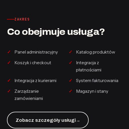
ZAKRES
Co obejmuje usługa?
Panel administracyjny
Katalog produktów
Koszyk i checkout
Integracja z
płatnościami
Integracja z kurierami
System fakturowania
Zarządzanie
Magazyn i stany
zamówieniami
Zobacz szczegóły usługi
→