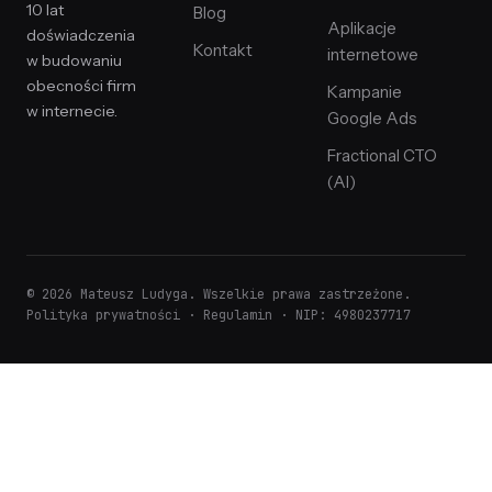
10 lat
Blog
Aplikacje
doświadczenia
Kontakt
internetowe
w budowaniu
obecności firm
Kampanie
w internecie.
Google Ads
Fractional CTO
(AI)
© 2026 Mateusz Ludyga. Wszelkie prawa zastrzeżone.
Polityka prywatności
·
Regulamin
· NIP: 4980237717