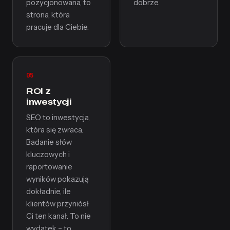
pozycjonowana, to
dobrze.
strona, która
pracuje dla Ciebie.
05
ROI z
inwestycji
SEO to inwestycja,
która się zwraca.
Badanie słów
kluczowych i
raportowanie
wyników pokazują
dokładnie, ile
klientów przyniósł
Ci ten kanał. To nie
wydatek – to