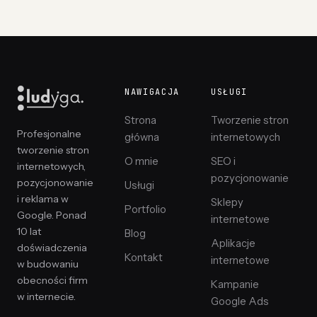
NAWIGACJA
USŁUGI
Strona
Tworzenie stron
Profesjonalne
główna
internetowych
tworzenie stron
O mnie
SEO i
internetowych,
pozycjonowanie
pozycjonowanie
Usługi
i reklama w
Sklepy
Portfolio
Google. Ponad
internetowe
10 lat
Blog
Aplikacje
doświadczenia
Kontakt
internetowe
w budowaniu
obecności firm
Kampanie
w internecie.
Google Ads