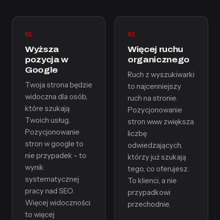
01
02
Wyższa
Więcej ruchu
pozycja w
organicznego
Google
Ruch z wyszukiwarki
Twoja strona będzie
to najcenniejszy
widoczna dla osób,
ruch na stronie.
które szukają
Pozycjonowanie
Twoich usług.
stron www zwiększa
Pozycjonowanie
liczbę
stron w google to
odwiedzających,
nie przypadek – to
którzy już szukają
wynik
tego, co oferujesz.
systematycznej
To klienci, a nie
pracy nad SEO.
przypadkowi
Więcej widoczności
przechodnie.
to więcej