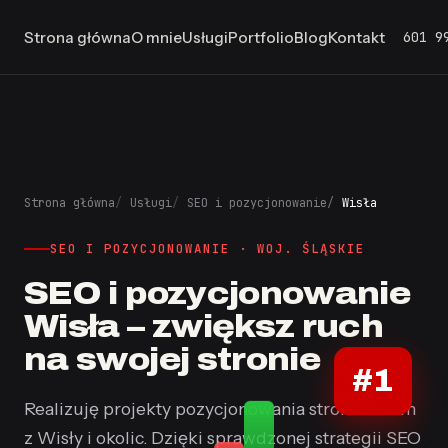
601 9
Strona główna
O mnie
Usługi
Portfolio
Blog
Kontakt
Strona główna
Usługi
SEO i pozycjonowanie
Wisła
SEO I POZYCJONOWANIE · WOJ. ŚLĄSKIE
SEO i pozycjonowanie
Wisła – zwiększ ruch
na swojej stronie
#1
Realizuję projekty pozycjonowania stron dla firm
z Wisły i okolic. Dzięki sprawdzonej strategii SEO