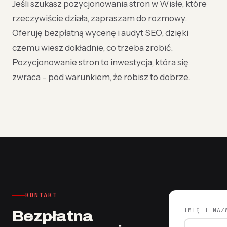
Jeśli szukasz pozycjonowania stron w Wisłe, które
rzeczywiście działa, zapraszam do rozmowy.
Oferuję bezpłatną wycenę i audyt SEO, dzięki
czemu wiesz dokładnie, co trzeba zrobić.
Pozycjonowanie stron to inwestycja, która się
zwraca – pod warunkiem, że robisz to dobrze.
KONTAKT
IMIĘ I NAZ
Bezpłatna