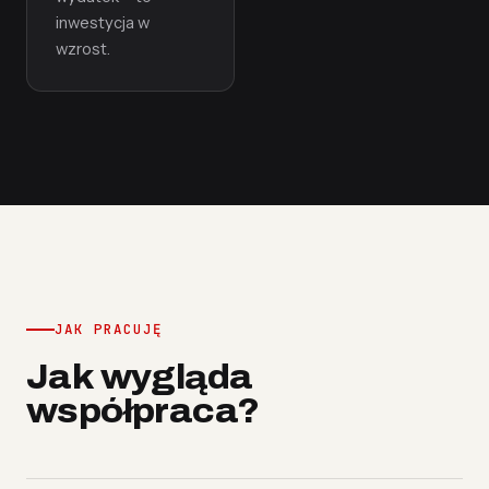
inwestycja w
wzrost.
JAK PRACUJĘ
Jak wygląda
współpraca?