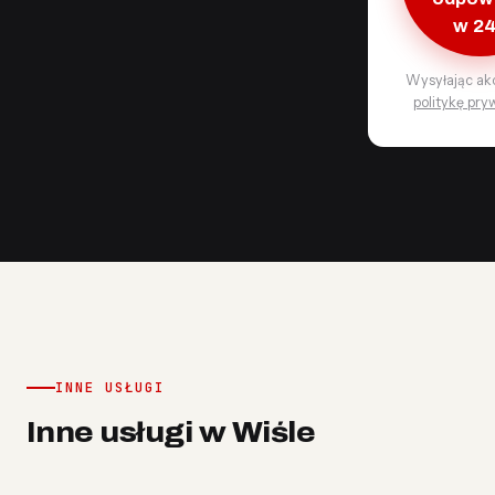
w 2
Wysyłając ak
politykę pry
INNE USŁUGI
Inne usługi w Wiśle