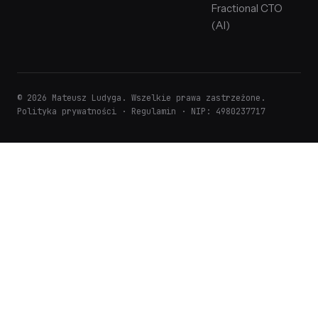
Fractional CTO
(AI)
© 2026 Mateusz Ludyga. Wszelkie prawa zastrzeżone.
Polityka prywatności
·
Regulamin
· NIP: 4980237717