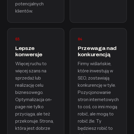
potencjalnych
klientów.
03
04
Lepsze
Przewaga nad
konwersje
konkurencją
Więcej ruchu to
Firmy wiślańskie,
więcej szans na
które inwestują w
sprzedaż lub
SEO, zostawiają
realizację celu
konkurencję w tyle.
biznesowego.
Pozycjonowanie
Optymalizacja on-
stron internetowych
page nie tylko
to coś, co inni mogą
przyciąga, ale też
robić, ale mogą to
przekonuje. Strona,
robić źle. Ty
która jest dobrze
będziesz robić to