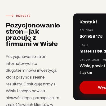
O USŁUDZE
Kontakt
Pozycjonowanie
stron – jak
TELEFON
601 999 178
pracuję z
firmami w Wisłe
EMAIL
mateusz@lud
Pozycjonowanie stron
OBSŁUGIWANY O
internetowych to
Wisła, powiat 
długoterminowa inwestycja,
śląskie
która przynosi realne
rezultaty. Obsługuję firmy z
Wyśl
Wisły i całego powiatu
cieszyńskiego, pomagając im
znaleźć swoich klientów w