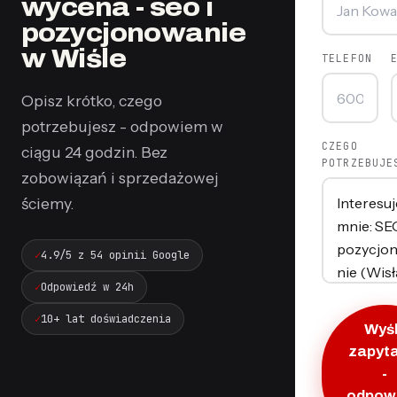
wycena - seo i
pozycjonowanie
w Wiśle
TELEFON
Opisz krótko, czego
potrzebujesz - odpowiem w
CZEGO
ciągu 24 godzin. Bez
POTRZEBUJE
zobowiązań i sprzedażowej
ściemy.
4.9/5 z 54 opinii Google
Odpowiedź w 24h
10+ lat doświadczenia
Wyśl
zapyt
-
odpow