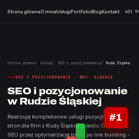
601 9
Strona główna
O mnie
Usługi
Portfolio
Blog
Kontakt
Strona główna
Usługi
SEO i pozycjonowanie
Ruda Śląska
SEO I POZYCJONOWANIE · WOJ. ŚLĄSKIE
SEO i pozycjonowanie
w Rudzie Śląskiej
#1
Realizuję kompleksowe usługi pozycjonowania
stron dla firm z Rudy Śląskiej i okolic. Od audytu
SEO przez optymalizację treści po link building -