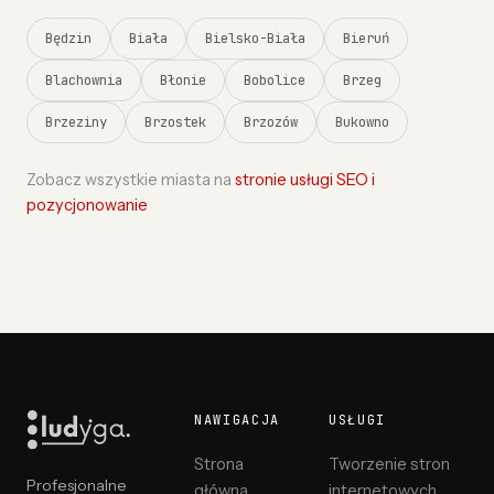
Będzin
Biała
Bielsko-Biała
Bieruń
Blachownia
Błonie
Bobolice
Brzeg
Brzeziny
Brzostek
Brzozów
Bukowno
Zobacz wszystkie miasta na
stronie usługi SEO i
pozycjonowanie
NAWIGACJA
USŁUGI
Strona
Tworzenie stron
Profesjonalne
główna
internetowych