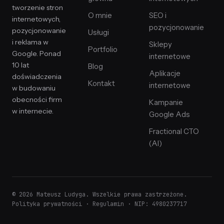
tworzenie stron
O mnie
SEO i
internetowych,
pozycjonowanie
pozycjonowanie
Usługi
i reklama w
Sklepy
Portfolio
Google. Ponad
internetowe
10 lat
Blog
Aplikacje
doświadczenia
Kontakt
internetowe
w budowaniu
obecności firm
Kampanie
w internecie.
Google Ads
Fractional CTO
(AI)
© 2026 Mateusz Ludyga. Wszelkie prawa zastrzeżone.
Polityka prywatności
·
Regulamin
· NIP: 4980237717