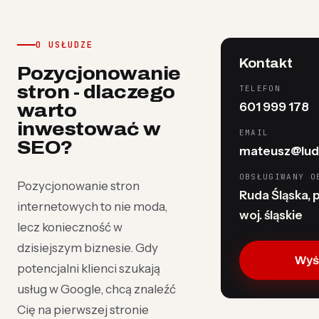
O USŁUDZE
Kontakt
Pozycjonowanie
stron - dlaczego
TELEFON
601 999 178
warto
inwestować w
EMAIL
SEO?
mateusz@lud
OBSŁUGIWANY O
Pozycjonowanie stron
Ruda Śląska, 
internetowych to nie moda,
woj. śląskie
lecz konieczność w
dzisiejszym biznesie. Gdy
Wyśl
potencjalni klienci szukają
usług w Google, chcą znaleźć
Cię na pierwszej stronie