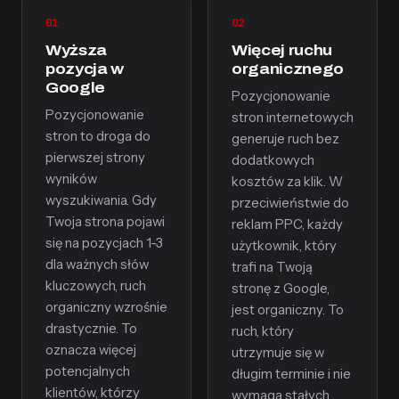
01
02
Wyższa
Więcej ruchu
pozycja w
organicznego
Google
Pozycjonowanie
Pozycjonowanie
stron internetowych
stron to droga do
generuje ruch bez
pierwszej strony
dodatkowych
wyników
kosztów za klik. W
wyszukiwania. Gdy
przeciwieństwie do
Twoja strona pojawi
reklam PPC, każdy
się na pozycjach 1-3
użytkownik, który
dla ważnych słów
trafi na Twoją
kluczowych, ruch
stronę z Google,
organiczny wzrośnie
jest organiczny. To
drastycznie. To
ruch, który
oznacza więcej
utrzymuje się w
potencjalnych
długim terminie i nie
klientów, którzy
wymaga stałych