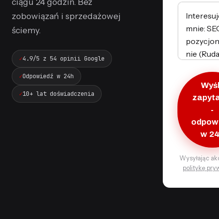
ciągu 24 godzin. Bez
zobowiązań i sprzedażowej
ściemy.
4.9/5 z 54 opinii Google
Odpowiedź w 24h
Wyśl
10+ lat doświadczenia
zapyt
-
odpow
w 2
Wysyłając ak
politykę pry