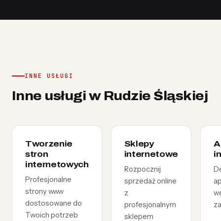
INNE USŁUGI
Inne usługi w Rudzie Śląskiej
Tworzenie
Sklepy
A
stron
internetowe
i
internetowych
Rozpocznij
D
Profesjonalne
sprzedaż online
ap
strony www
z
w
dostosowane do
profesjonalnym
z
Twoich potrzeb
sklepem