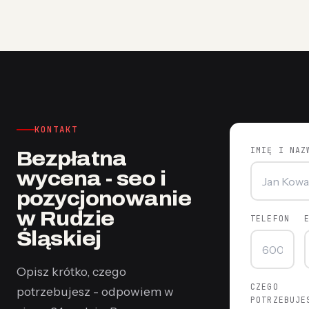
KONTAKT
IMIĘ I NAZ
Bezpłatna
wycena - seo i
pozycjonowanie
w Rudzie
TELEFON
Śląskiej
Opisz krótko, czego
CZEGO
potrzebujesz - odpowiem w
POTRZEBUJE