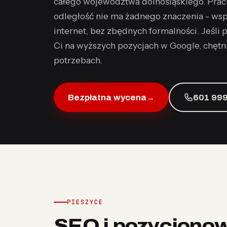
całego województwa dolnośląskiego. Pracuj
odległość nie ma żadnego znaczenia - ws
internet, bez zbędnych formalności. Jeśli 
Ci na wyższych pozycjach w Google, chęt
potrzebach.
Bezpłatna wycena
→
601 999
PIESZYCE
SEO i pozycjono