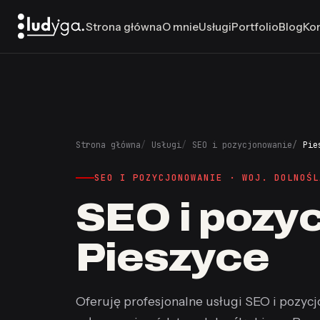
Strona główna
O mnie
Usługi
Portfolio
Blog
Ko
Strona główna
Usługi
SEO i pozycjonowanie
Pie
SEO I POZYCJONOWANIE · WOJ. DOLNOŚL
SEO i pozy
Pieszyce
Oferuję profesjonalne usługi SEO i pozycj