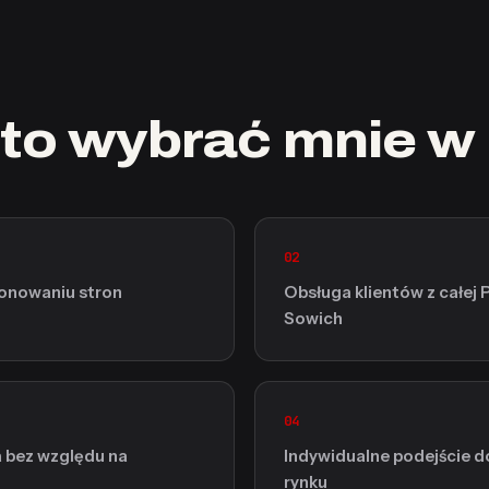
to wybrać mnie w
02
jonowaniu stron
Obsługa klientów z całej P
Sowich
04
a bez względu na
Indywidualne podejście do
rynku