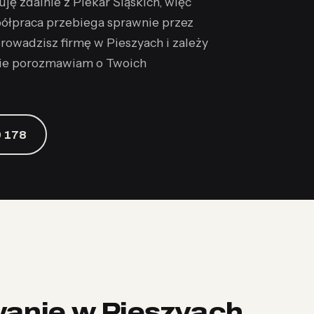
ę zdalnie z Piekar Śląskich, więc
półpraca przebiega sprawnie przez
prowadzisz firmę w Pieszyach i zależy
nie porozmawiam o Twoich
 178
wanie w Pieszyach