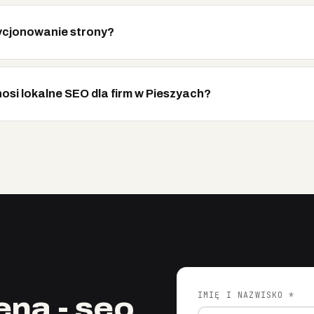
ycjonowanie strony?
nosi lokalne SEO dla firm w Pieszyach?
IMIĘ I NAZWISKO *
na - seo