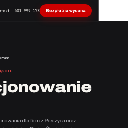
601 999 178
ntakt
Bezpłatna wycena
szyce
ĄSKIE
cjonowanie
onowania dla firm z Pieszyca oraz