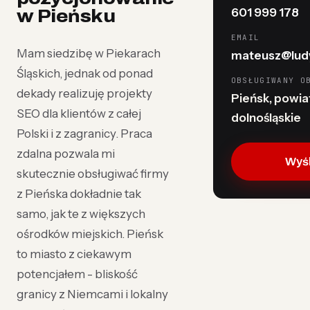
601 999 178
w Pieńsku
EMAIL
Mam siedzibę w Piekarach
mateusz@ludy
Śląskich, jednak od ponad
OBSŁUGIWANY O
dekady realizuję projekty
Pieńsk, powiat
SEO dla klientów z całej
dolnośląskie
Polski i z zagranicy. Praca
zdalna pozwala mi
Wyśl
skutecznie obsługiwać firmy
z Pieńska dokładnie tak
samo, jak te z większych
ośrodków miejskich. Pieńsk
to miasto z ciekawym
potencjałem - bliskość
granicy z Niemcami i lokalny