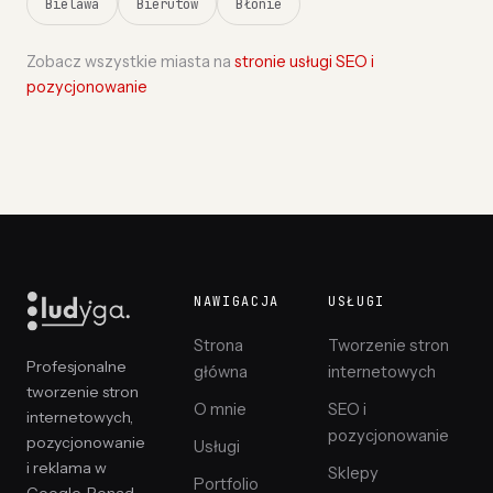
Bielawa
Bierutów
Błonie
Zobacz wszystkie miasta na
stronie usługi SEO i
pozycjonowanie
NAWIGACJA
USŁUGI
Strona
Tworzenie stron
Profesjonalne
główna
internetowych
tworzenie stron
O mnie
SEO i
internetowych,
pozycjonowanie
pozycjonowanie
Usługi
i reklama w
Sklepy
Portfolio