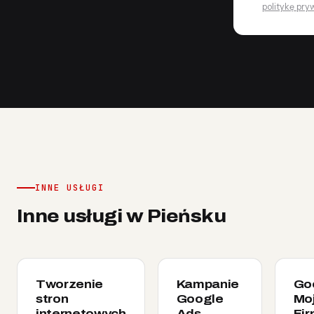
politykę pry
INNE USŁUGI
Inne usługi w Pieńsku
Tworzenie
Kampanie
Go
stron
Google
Mo
internetowych
Ads
Fi