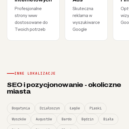
Profesjonalne
Skuteczna
Opt
strony www
reklama w
wiz
dostosowane do
wyszukiwarce
Goo
Twoich potrzeb
Google
INNE LOKALIZACJE
SEO i pozycjonowanie - okoliczne
miasta
Bogatynia
Działoszyn
Łagów
Piaski
Wyszków
Augustów
Bardo
Będzin
Biała