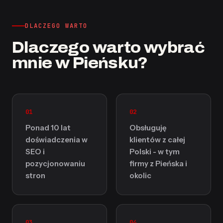
DLACZEGO WARTO
Dlaczego warto wybrać
mnie w Pieńsku?
01
02
Ponad 10 lat
Obsługuję
doświadczenia w
klientów z całej
SEO i
Polski - w tym
pozycjonowaniu
firmy z Pieńska i
stron
okolic
03
04