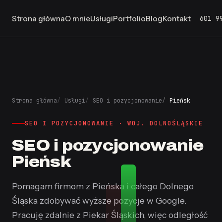
601 9
Strona główna
O mnie
Usługi
Portfolio
Blog
Kontakt
Strona główna
Usługi
SEO i pozycjonowanie
Pieńsk
SEO I POZYCJONOWANIE · WOJ. DOLNOŚLĄSKIE
SEO i pozycjonowanie
#1
Pieńsk
Pomagam firmom z Pieńska i całego Dolnego
Śląska zdobywać wyższe pozycje w Google.
Pracuję zdalnie z Piekar Śląskich, więc odległość