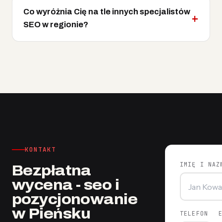
Co wyróżnia Cię na tle innych specjalistów
SEO w regionie?
KONTAKT
IMIĘ I NAZ
Bezpłatna
wycena - seo i
pozycjonowanie
w Pieńsku
TELEFON