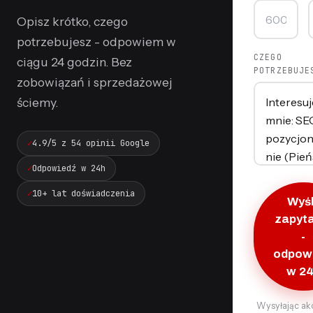
Opisz krótko, czego
potrzebujesz - odpowiem w
CZEGO
ciągu 24 godzin. Bez
POTRZEBUJE
zobowiązań i sprzedażowej
ściemy.
4.9/5 z 54 opinii Google
Odpowiedź w 24h
10+ lat doświadczenia
Wyśl
zapyt
-
odpow
w 2
Wysyłając ak