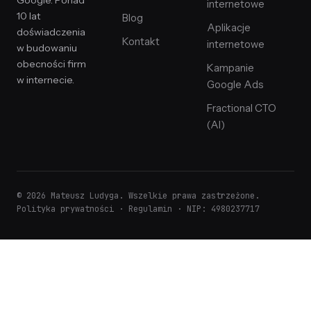
Google. Ponad
internetowe
10 lat
Blog
Aplikacje
doświadczenia
Kontakt
internetowe
w budowaniu
obecności firm
Kampanie
w internecie.
Google Ads
Fractional CTO
(AI)
© 2026 Mateusz Ludyga. Wszelkie prawa zastrzeżone.
Polityka prywatności
·
Regulamin
· NIP: 4980237717