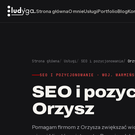
Strona główna
O mnie
Usługi
Portfolio
Blog
Ko
Strona główna
Usługi
SEO i pozycjonowanie
Orz
SEO I POZYCJONOWANIE · WOJ. WARMIŃS
SEO i pozy
Orzysz
Pomagam firmom z Orzysza zwiększać wid