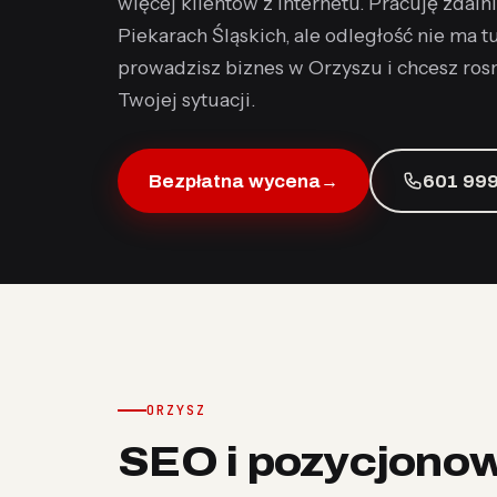
więcej klientów z internetu. Pracuję zdalni
Piekarach Śląskich, ale odległość nie ma t
prowadzisz biznes w Orzyszu i chcesz ros
Twojej sytuacji.
Bezpłatna wycena
→
601 999
ORZYSZ
SEO i pozycjono