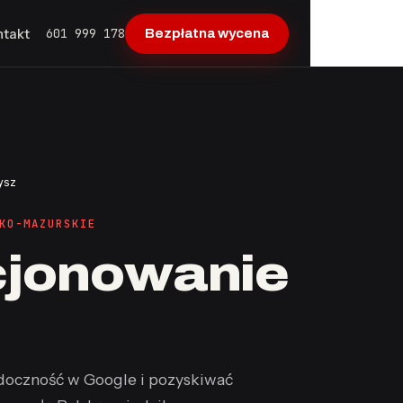
601 999 178
ntakt
Bezpłatna wycena
ysz
KO-MAZURSKIE
cjonowanie
oczność w Google i pozyskiwać