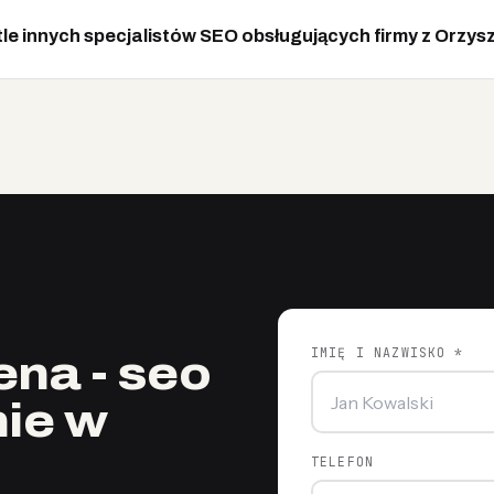
tle innych specjalistów SEO obsługujących firmy z Orzys
IMIĘ I NAZWISKO *
na - seo
ie w
TELEFON