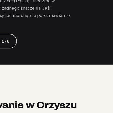
e z całą Polską - siedziba w
u żadnego znaczenia. Jeśli
nąć online, chętnie porozmawiam o
 178
wanie w Orzyszu