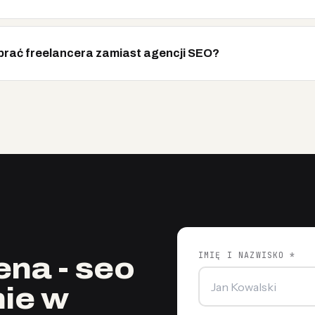
rać freelancera zamiast agencji SEO?
IMIĘ I NAZWISKO *
na - seo
ie w