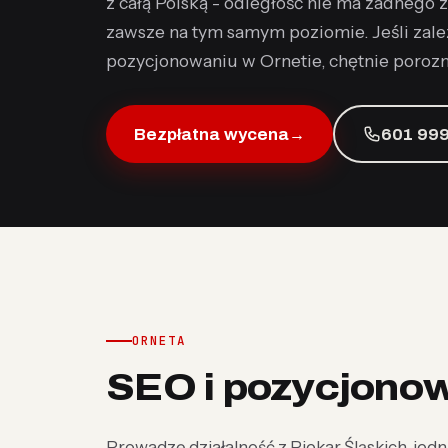
z całą Polską - odległość nie ma żadnego z
zawsze na tym samym poziomie. Jeśli zal
pozycjonowaniu w Ornetie, chętnie poroz
Bezpłatna wycena
→
601 999
ORNETA
SEO i pozycjonow
Prowadzę działalność z Piekar Śląskich, jedna