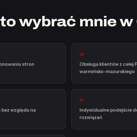
to wybrać mnie w 
02
jonowaniu stron
Obsługa klientów z całej 
warmińsko-mazurskiego
04
a bez względu na
Indywidualne podejście d
rozwiązań