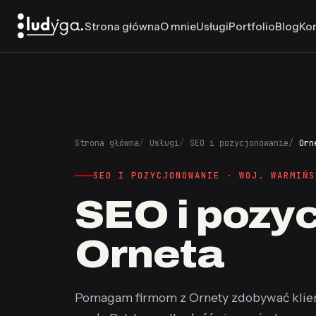
Strona główna
O mnie
Usługi
Portfolio
Blog
Ko
Strona główna
Usługi
SEO i pozycjonowanie
Orn
SEO I POZYCJONOWANIE · WOJ. WARMIŃS
SEO i pozy
Orneta
Pomagam firmom z Ornety zdobywać klient