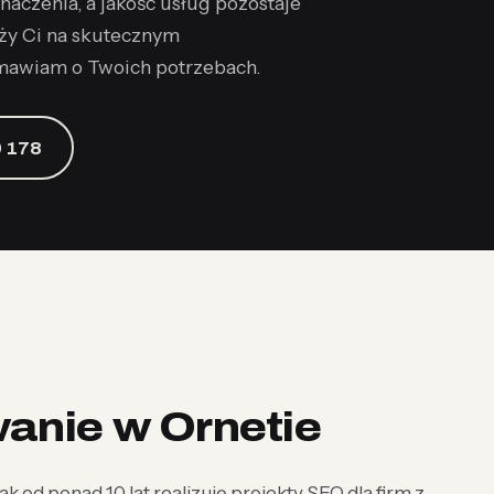
naczenia, a jakość usług pozostaje
eży Ci na skutecznym
mawiam o Twoich potrzebach.
 178
anie w Ornetie
k od ponad 10 lat realizuję projekty SEO dla firm z