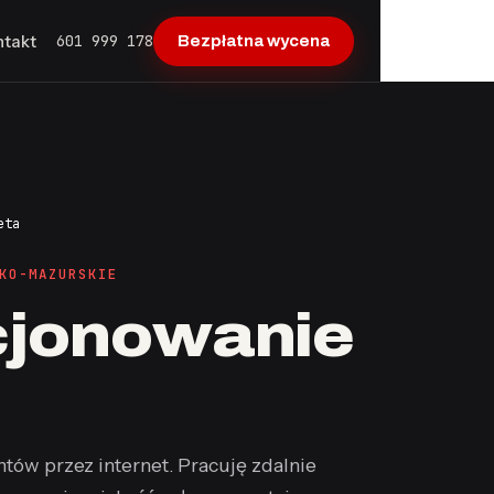
601 999 178
ntakt
Bezpłatna wycena
eta
KO-MAZURSKIE
cjonowanie
ów przez internet. Pracuję zdalnie