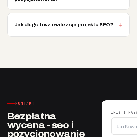
Jak długo trwa realizacja projektu SEO?
KONTAKT
IMIĘ I NAZ
Bezpłatna
wycena - seo i
pozycjonowanie