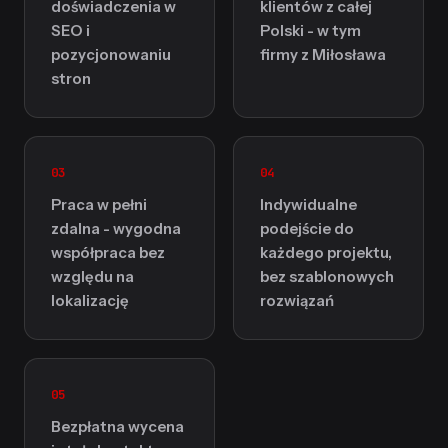
doświadczenia w
klientów z całej
SEO i
Polski - w tym
pozycjonowaniu
firmy z Miłosława
stron
03
04
Praca w pełni
Indywidualne
zdalna - wygodna
podejście do
współpraca bez
każdego projektu,
względu na
bez szablonowych
lokalizację
rozwiązań
05
Bezpłatna wycena