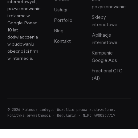
internetowych,
pozycjonowanie
pozycjonowanie
Usługi
i reklama w
Sklepy
Portfolio
Google. Ponad
internetowe
10 lat
Blog
Aplikacje
doświadczenia
Kontakt
internetowe
w budowaniu
obecności firm
Kampanie
w internecie.
Google Ads
Fractional CTO
(AI)
© 2026 Mateusz Ludyga. Wszelkie prawa zastrzeżone.
Polityka prywatności
·
Regulamin
· NIP: 4980237717