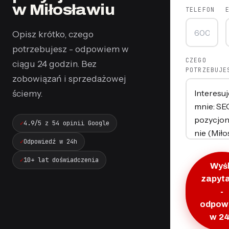
w Miłosławiu
TELEFON
Opisz krótko, czego
potrzebujesz - odpowiem w
CZEGO
ciągu 24 godzin. Bez
POTRZEBUJE
zobowiązań i sprzedażowej
ściemy.
4.9/5 z 54 opinii Google
Odpowiedź w 24h
10+ lat doświadczenia
Wyśl
zapyt
-
odpow
w 2