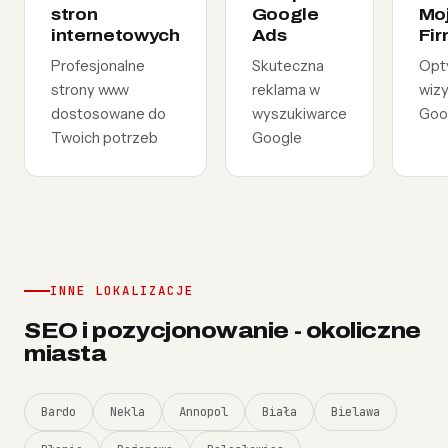
stron
Google
Mo
internetowych
Ads
Fi
Profesjonalne
Skuteczna
Opt
strony www
reklama w
wiz
dostosowane do
wyszukiwarce
Goo
Twoich potrzeb
Google
INNE LOKALIZACJE
SEO i pozycjonowanie - okoliczne
miasta
Bardo
Nekla
Annopol
Biała
Bielawa