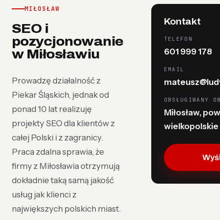
MIŁOSŁAW
Kontakt
SEO i
pozycjonowanie
TELEFON
601 999 178
w Miłosławiu
EMAIL
Prowadzę działalność z
mateusz@ludy
Piekar Śląskich, jednak od
OBSŁUGIWANY O
ponad 10 lat realizuję
Miłosław, powi
projekty SEO dla klientów z
wielkopolskie
całej Polski i z zagranicy.
Praca zdalna sprawia, że
Wyśl
firmy z Miłosławia otrzymują
dokładnie taką samą jakość
usług jak klienci z
największych polskich miast.