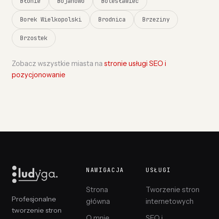
Błonie
Bojanowo
Bolesławiec
Borek Wielkopolski
Brodnica
Brzeziny
Brzostek
Zobacz wszystkie miasta na
stronie usługi SEO i
pozycjonowanie
NAWIGACJA
USŁUGI
Strona
Tworzenie stron
Profesjonalne
główna
internetowych
tworzenie stron
O mnie
SEO i