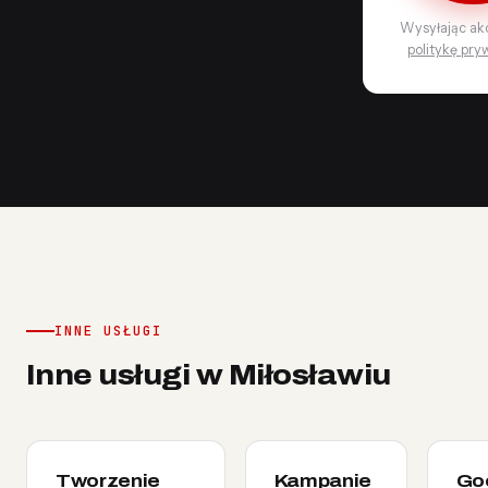
Wysyłając ak
politykę pry
INNE USŁUGI
Inne usługi w Miłosławiu
Tworzenie
Kampanie
Go