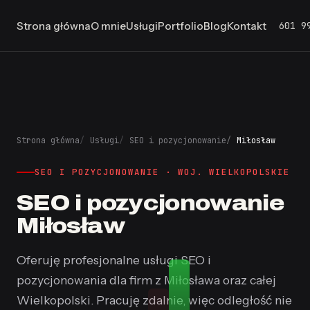
601 9
Strona główna
O mnie
Usługi
Portfolio
Blog
Kontakt
Strona główna
Usługi
SEO i pozycjonowanie
Miłosław
SEO I POZYCJONOWANIE · WOJ. WIELKOPOLSKIE
SEO i pozycjonowanie
Miłosław
#1
Oferuję profesjonalne usługi SEO i
pozycjonowania dla firm z Miłosława oraz całej
Wielkopolski. Pracuję zdalnie, więc odległość nie