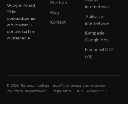
Sklepy
Portfolio
Google. Ponad
internetowe
10 lat
Blog
Aplikacje
doświadczenia
Kontakt
internetowe
w budowaniu
obecności firm
Kampanie
w internecie.
Google Ads
Fractional CTO
(AI)
© 2026 Mateusz Ludyga. Wszelkie prawa zastrzeżone.
Polityka prywatności
·
Regulamin
· NIP: 4980237717