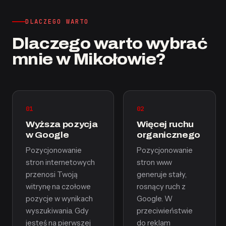
DLACZEGO WARTO
Dlaczego warto wybrać
mnie w Mikołowie?
01
02
Wyższa pozycja
Więcej ruchu
w Google
organicznego
Pozycjonowanie
Pozycjonowanie
stron internetowych
stron www
przenosi Twoją
generuje stały,
witrynę na czołowe
rosnący ruch z
pozycje w wynikach
Google. W
wyszukiwania. Gdy
przeciwieństwie
jesteś na pierwszej
do reklam