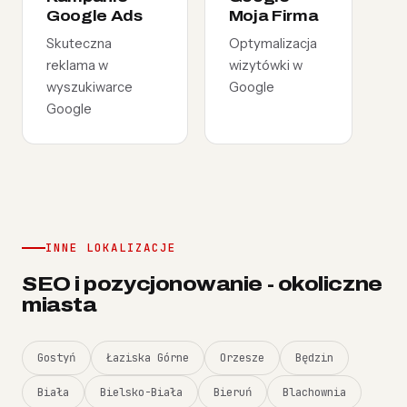
Google Ads
Moja Firma
Skuteczna
Optymalizacja
reklama w
wizytówki w
wyszukiwarce
Google
Google
INNE LOKALIZACJE
SEO i pozycjonowanie - okoliczne
miasta
Gostyń
Łaziska Górne
Orzesze
Będzin
Biała
Bielsko-Biała
Bieruń
Blachownia