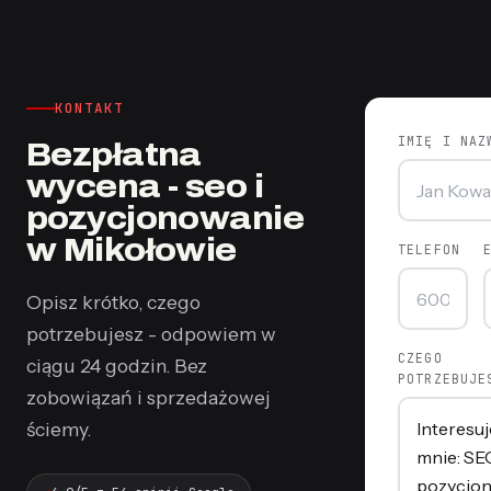
KONTAKT
IMIĘ I NAZ
Bezpłatna
wycena - seo i
pozycjonowanie
w Mikołowie
TELEFON
Opisz krótko, czego
potrzebujesz - odpowiem w
CZEGO
ciągu 24 godzin. Bez
POTRZEBUJE
zobowiązań i sprzedażowej
ściemy.