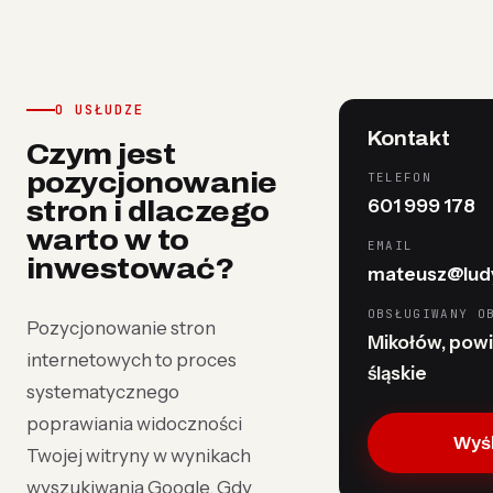
O USŁUDZE
Kontakt
Czym jest
pozycjonowanie
TELEFON
601 999 178
stron i dlaczego
warto w to
EMAIL
inwestować?
mateusz@ludy
OBSŁUGIWANY O
Pozycjonowanie stron
Mikołów, powi
internetowych to proces
śląskie
systematycznego
poprawiania widoczności
Wyśl
Twojej witryny w wynikach
wyszukiwania Google. Gdy