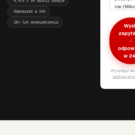
4.9/5 z 54 opinii Google
Odpowiedź w 24h
10+ lat doświadczenia
Wyśl
zapyt
-
odpow
w 2
Wysyłając ak
politykę pry