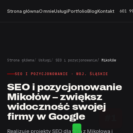
601 9
Strona główna
O mnie
Usługi
Portfolio
Blog
Kontakt
Strona główna
Usługi
SEO i pozycjonowanie
Mikołów
SEO I POZYCJONOWANIE · WOJ. ŚLĄSKIE
SEO i pozycjonowanie
Mikołów – zwiększ
widoczność swojej
firmy w Google
#1
Realizuję projekty SEO dla firm z Mikołowa i