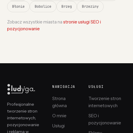
Błonie
Bobolice
Brzeg
Brzeziny
Zobacz wszystkie miasta na
stronie usługi SEO i
pozycjonowanie
NAWIGACJA
USŁUGI
Strona
Tworzenie stron
Profesjonalne
główna
internetowych
tworzenie stron
O mnie
SEO i
internetowych,
pozycjonowanie
pozycjonowanie
Usługi
i reklama w