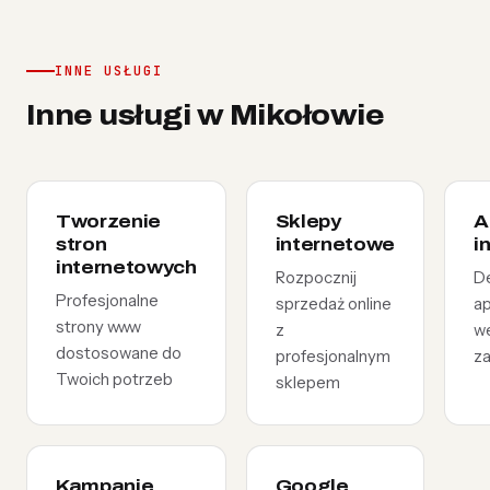
INNE USŁUGI
Inne usługi w Mikołowie
Tworzenie
Sklepy
A
stron
internetowe
i
internetowych
Rozpocznij
D
Profesjonalne
sprzedaż online
ap
strony www
z
w
dostosowane do
profesjonalnym
z
Twoich potrzeb
sklepem
Kampanie
Google