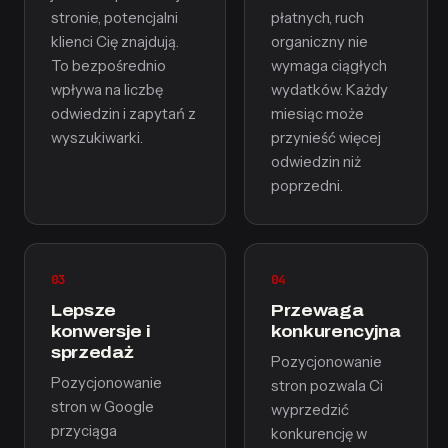
stronie, potencjalni
płatnych, ruch
klienci Cię znajdują.
organiczny nie
To bezpośrednio
wymaga ciągłych
wpływa na liczbę
wydatków. Każdy
odwiedzin i zapytań z
miesiąc może
wyszukiwarki.
przynieść więcej
odwiedzin niż
poprzedni.
03
04
Lepsze
Przewaga
konwersje i
konkurencyjna
sprzedaż
Pozycjonowanie
Pozycjonowanie
stron pozwala Ci
stron w Google
wyprzedzić
przyciąga
konkurencję w