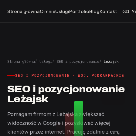
601 9
Strona główna
O mnie
Usługi
Portfolio
Blog
Kontakt
Strona główna
Usługi
SEO i pozycjonowanie
Leżajsk
SEO I POZYCJONOWANIE · WOJ. PODKARPACKIE
SEO i pozycjonowanie
#1
Leżajsk
Pomagam firmom z Leżajska zwiększać
widoczność w Google i pozyskiwać więcej
klientów przez internet. Pracuję zdalnie z całą