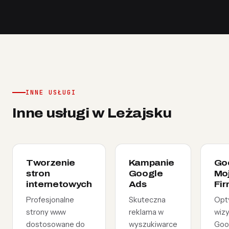
INNE USŁUGI
Inne usługi w Leżajsku
Tworzenie
Kampanie
Go
stron
Google
Mo
internetowych
Ads
Fi
Profesjonalne
Skuteczna
Opt
strony www
reklama w
wiz
dostosowane do
wyszukiwarce
Goo