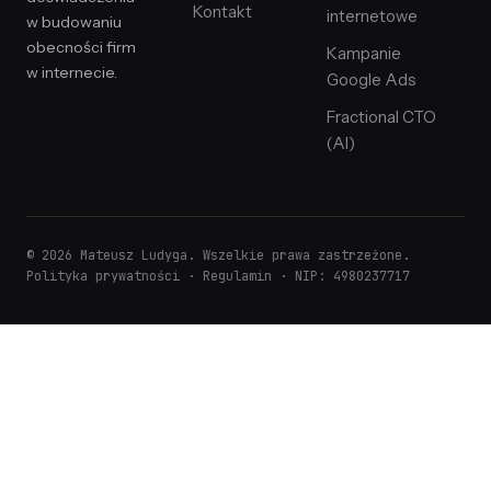
Kontakt
internetowe
w budowaniu
obecności firm
Kampanie
w internecie.
Google Ads
Fractional CTO
(AI)
© 2026 Mateusz Ludyga. Wszelkie prawa zastrzeżone.
Polityka prywatności
·
Regulamin
· NIP: 4980237717