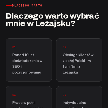
DLACZEGO WARTO
Dlaczego warto wybrać
mnie w Leżajsku?
01
02
Ponad 10 lat
Obsługa klientów
doświadczenia w
z całej Polski - w
SEO i
tym firm z
pozycjonowaniu
Leżajska
03
04
Praca w pełni
Indywidualne