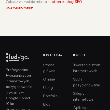
Zobacz wszystkie miasta na
stronie usługi SEO i
pozycjonowanie
NAWIGACJA
USŁUGI
Strona
Tworzenie stron
Profesjonalne
główna
internetowych
tworzenie stron
O mnie
SEO i
internetowych,
pozycjonowanie
pozycjonowanie
Usługi
i reklama w
Sklepy
Portfolio
Google. Ponad
internetowe
10 lat
Blog
Aplikacje
doświadczenia