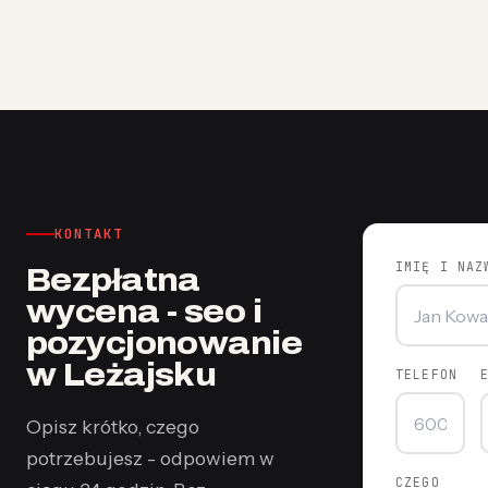
KONTAKT
IMIĘ I NAZ
Bezpłatna
wycena - seo i
pozycjonowanie
w Leżajsku
TELEFON
Opisz krótko, czego
potrzebujesz - odpowiem w
CZEGO