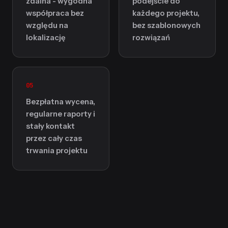
zdalna - wygodna
podejście do
współpraca bez
każdego projektu,
względu na
bez szablonowych
lokalizację
rozwiązań
05
Bezpłatna wycena,
regularne raporty i
stały kontakt
przez cały czas
trwania projektu