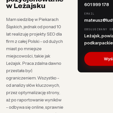
601 999 178
w Leżajsku
EMAIL
Mam siedzibę w Piekarach
mateusz@ludy
Śląskich, jednak od ponad 10
OBSŁUGIWANY O
lat realizuję projekty SEO dla
Leżajsk, powiat
firm z całej Polski - od dużych
podkarpackie
miast po mniejsze
miejscowości, takie jak
Wyśl
Leżajsk. Praca zdalna dawno
przestała być
ograniczeniem. Wszystko -
od analizy słów kluczowych,
przez optymalizację strony,
aż po raportowanie wyników
- odbywa się online, sprawnie