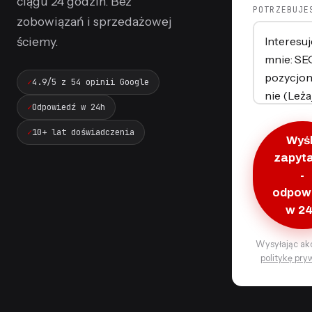
ciągu 24 godzin. Bez
POTRZEBUJE
zobowiązań i sprzedażowej
ściemy.
4.9/5 z 54 opinii Google
Odpowiedź w 24h
10+ lat doświadczenia
Wyśl
zapyt
-
odpow
w 2
Wysyłając ak
politykę pry