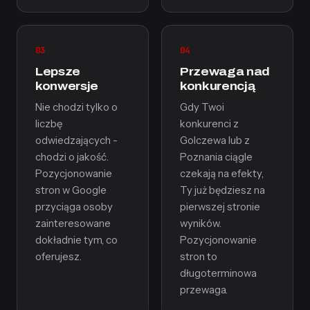
03
04
Lepsze
Przewaga nad
konwersje
konkurencją
Nie chodzi tylko o
Gdy Twoi
liczbę
konkurenci z
odwiedzających -
Golczewa lub z
chodzi o jakość.
Poznania ciągle
Pozycjonowanie
czekają na efekty,
stron w Google
Ty już będziesz na
przyciąga osoby
pierwszej stronie
zainteresowane
wyników.
dokładnie tym, co
Pozycjonowanie
oferujesz.
stron to
długoterminowa
przewaga.