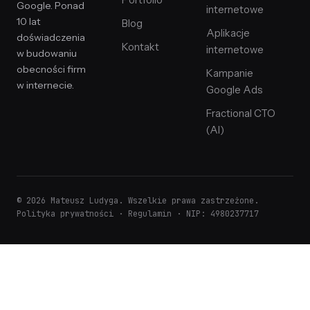
Portfolio
Google. Ponad
internetowe
10 lat
Blog
Aplikacje
doświadczenia
Kontakt
internetowe
w budowaniu
obecności firm
Kampanie
w internecie.
Google Ads
Fractional CTO
(AI)
© 2026 Mateusz Ludyga. Wszelkie prawa zastrzeżone.
Polityka prywatności
·
Regulamin
· NIP: 4980237717