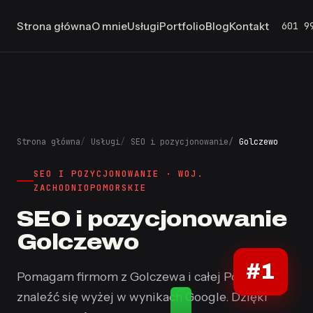
601 9
Strona główna
O mnie
Usługi
Portfolio
Blog
Kontakt
Strona główna
Usługi
SEO i pozycjonowanie
Golczewo
SEO I POZYCJONOWANIE · WOJ.
ZACHODNIOPOMORSKIE
SEO i pozycjonowanie
Golczewo
#1
Pomagam firmom z Golczewa i całej Polski
znaleźć się wyżej w wynikach Google. Dzięki