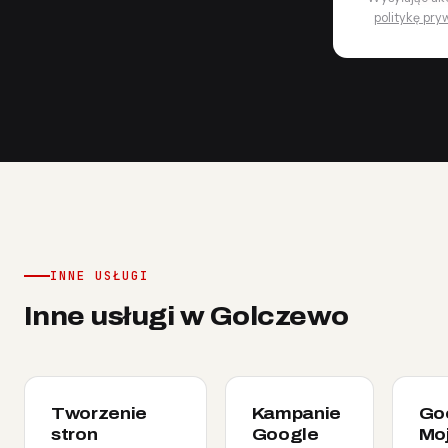
politykę pry
INNE USŁUGI
Inne usługi w Golczewo
Tworzenie
Kampanie
Go
stron
Google
Mo