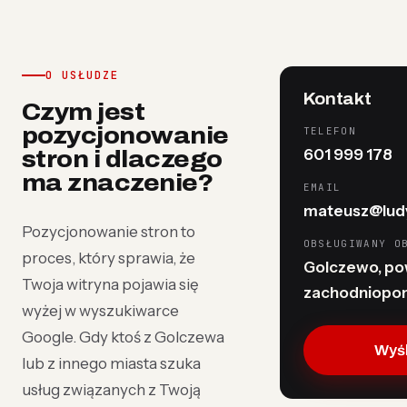
O USŁUDZE
Kontakt
Czym jest
pozycjonowanie
TELEFON
601 999 178
stron i dlaczego
ma znaczenie?
EMAIL
mateusz@ludy
Pozycjonowanie stron to
OBSŁUGIWANY O
proces, który sprawia, że
Golczewo, pow
Twoja witryna pojawia się
zachodniopo
wyżej w wyszukiwarce
Google. Gdy ktoś z Golczewa
Wyśl
lub z innego miasta szuka
usług związanych z Twoją