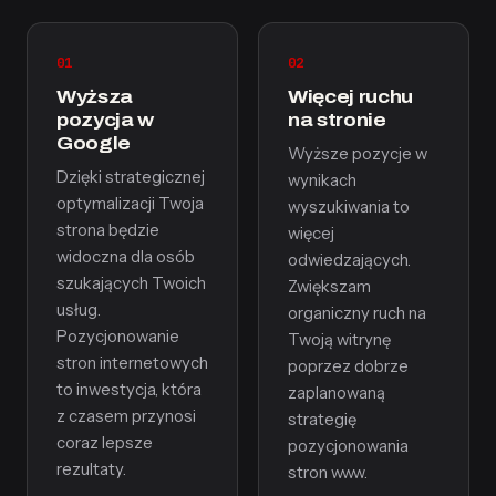
01
02
Wyższa
Więcej ruchu
pozycja w
na stronie
Google
Wyższe pozycje w
Dzięki strategicznej
wynikach
optymalizacji Twoja
wyszukiwania to
strona będzie
więcej
widoczna dla osób
odwiedzających.
szukających Twoich
Zwiększam
usług.
organiczny ruch na
Pozycjonowanie
Twoją witrynę
stron internetowych
poprzez dobrze
to inwestycja, która
zaplanowaną
z czasem przynosi
strategię
coraz lepsze
pozycjonowania
rezultaty.
stron www.