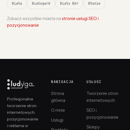
Biała
Białogard
Biały Bór
Błonie
Zobacz wszystkie miasta na
stronie usługi SEO i
pozycjonowanie
NAWIGACJA
USŁUGI
Strona
Tworzenie stron
Profesjonalne
główna
internetowych
tworzenie stron
O mnie
SEO i
internetowych,
pozycjonowanie
pozycjonowanie
Usługi
i reklama w
Sklepy