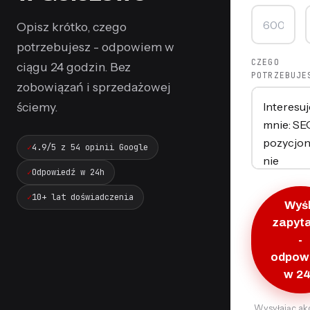
Opisz krótko, czego
potrzebujesz - odpowiem w
CZEGO
ciągu 24 godzin. Bez
POTRZEBUJE
zobowiązań i sprzedażowej
ściemy.
4.9/5 z 54 opinii Google
Odpowiedź w 24h
10+ lat doświadczenia
Wyśl
zapyt
-
odpow
w 2
Wysyłając ak