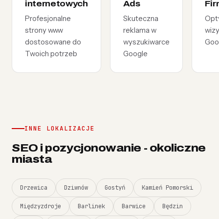
internetowych
Ads
Fi
Profesjonalne
Skuteczna
Opt
strony www
reklama w
wiz
dostosowane do
wyszukiwarce
Goo
Twoich potrzeb
Google
INNE LOKALIZACJE
SEO i pozycjonowanie - okoliczne
miasta
Drzewica
Dziwnów
Gostyń
Kamień Pomorski
Międzyzdroje
Barlinek
Barwice
Będzin