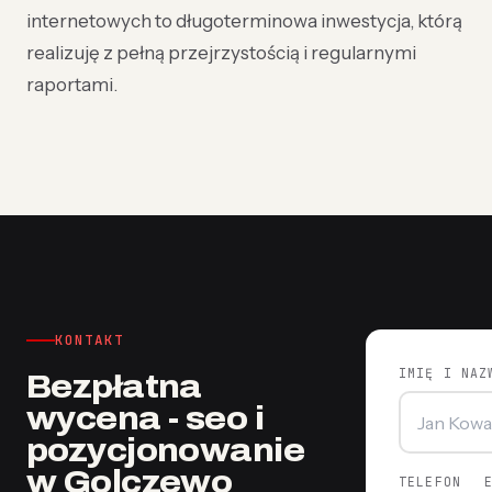
internetowych to długoterminowa inwestycja, którą
realizuję z pełną przejrzystością i regularnymi
raportami.
KONTAKT
IMIĘ I NAZ
Bezpłatna
wycena - seo i
pozycjonowanie
w Golczewo
TELEFON