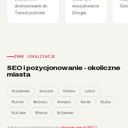
dostosowane do
wyszukiwarce
Goo
Twoich potrzeb
Google
INNE LOKALIZACJE
SEO i pozycjonowanie - okoliczne
miasta
Gniewkowo
Gniezno
Kłecko
Lubiń
Mielno
Woźniki
Annopol
Bardo
Biała
Bielawa
Błonie
Bojanowo
Zobacz wszystkie miasta na
stronie usługi SEO i