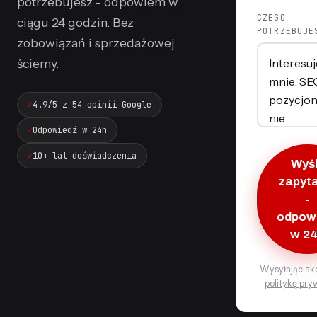
potrzebujesz - odpowiem w
CZEGO
ciągu 24 godzin. Bez
POTRZEBUJE
zobowiązań i sprzedażowej
ściemy.
4.9/5 z 54 opinii Google
Odpowiedź w 24h
10+ lat doświadczenia
Wyśl
zapyt
-
odpow
w 2
Wysyłając ak
politykę pry