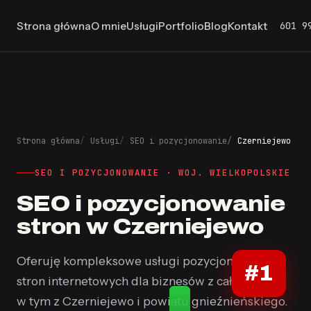
601 9
Strona główna
O mnie
Usługi
Portfolio
Blog
Kontakt
Strona główna
Usługi
SEO i pozycjonowanie
Czerniejewo
SEO I POZYCJONOWANIE · WOJ. WIELKOPOLSKIE
SEO i pozycjonowanie
stron w Czerniejewo
Oferuję kompleksowe usługi pozycjonowania
#1
stron internetowych dla biznesów z całej Polski,
w tym z Czerniejewo i powiatu gnieźnieńskiego.