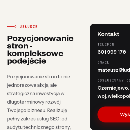
O USŁUDZE
Kontakt
Pozycjonowanie
stron -
TELEFON
601 999 178
kompleksowe
podejście
EMAIL
mateusz@lud
Pozycjonowanie stron to nie
OBSŁUGIWANY O
jednorazowa akcja, ale
Czerniejewo, 
strategiczna inwestycja w
woj. wielkopo
długoterminowy rozwój
Twojego biznesu. Realizuję
Wyśl
pełny zakres usług SEO: od
audytu technicznego strony,