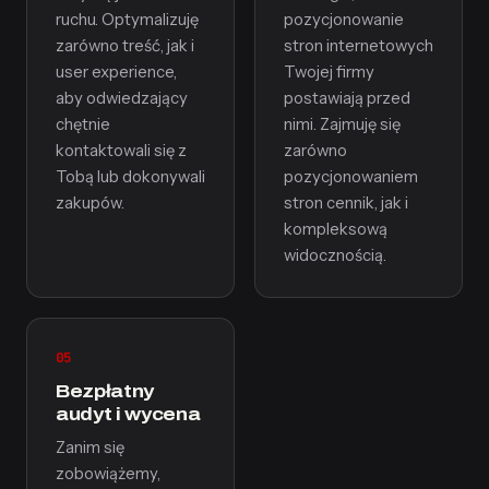
ruchu. Optymalizuję
pozycjonowanie
zarówno treść, jak i
stron internetowych
user experience,
Twojej firmy
aby odwiedzający
postawiają przed
chętnie
nimi. Zajmuję się
kontaktowali się z
zarówno
Tobą lub dokonywali
pozycjonowaniem
zakupów.
stron cennik, jak i
kompleksową
widocznością.
05
Bezpłatny
audyt i wycena
Zanim się
zobowiążemy,