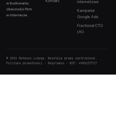
Kontakt
internetowe
w budowaniu
obecności firm
Kampanie
w internecie.
Google Ads
Fractional CTO
(AI)
© 2026 Mateusz Ludyga. Wszelkie prawa zastrzeżone.
Polityka prywatności
·
Regulamin
· NIP: 4980237717