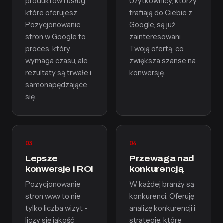
produktów i usług,
Użytkownicy, którzy
które oferujesz.
trafiają do Ciebie z
Pozycjonowanie
Google, są już
stron w Google to
zainteresowani
proces, który
Twoją ofertą, co
wymaga czasu, ale
zwiększa szanse na
rezultaty są trwałe i
konwersję.
samonapędzające
się.
03
04
Lepsze
Przewaga nad
konwersje i ROI
konkurencją
Pozycjonowanie
W każdej branży są
stron www to nie
konkurenci. Oferuję
tylko liczba wizyt -
analizę konkurencji i
liczy się jakość
strategie, które