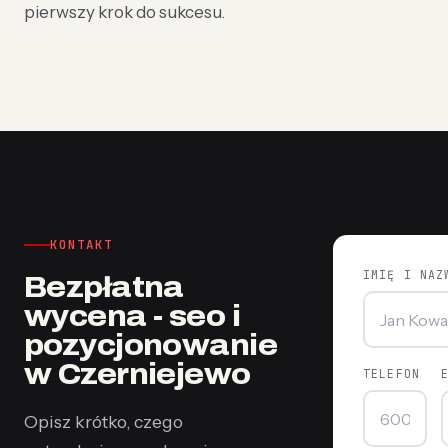
pierwszy krok do sukcesu.
KONTAKT
IMIĘ I NAZ
Bezpłatna
wycena - seo i
pozycjonowanie
w Czerniejewo
TELEFON
Opisz krótko, czego