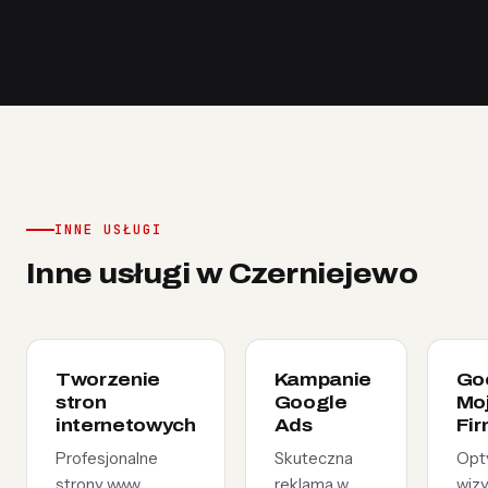
INNE USŁUGI
Inne usługi w Czerniejewo
Tworzenie
Kampanie
Go
stron
Google
Mo
internetowych
Ads
Fi
Profesjonalne
Skuteczna
Opt
strony www
reklama w
wiz