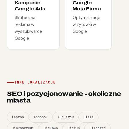
Kampanie
Google
Google Ads
Moja Firma
Skuteczna
Optymalizacja
reklama w
wizytówki w
wyszukiwarce
Google
Google
INNE LOKALIZACJE
SEO i pozycjonowanie - okoliczne
miasta
Leszno
Annopol
Augustów
Biała
Białobrzegi
Bielawa
Bieżuń
Biłgoraj