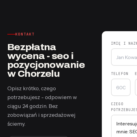
KONTAKT
IMIĘ I NAZ
Bezpłatna
wycena - seo i
pozycjonowanie
w Chorzelu
TELEFON
Opisz krótko, czego
potrzebujesz - odpowiem w
CZEGO
ciągu 24 godzin. Bez
POTRZEBUJE
zobowiązań i sprzedażowej
ściemy.