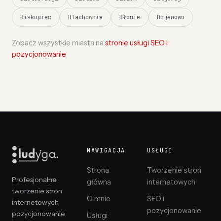
Biskupiec
Blachownia
Błonie
Bojanowo
Zobacz wszystkie miasta na
stronie usługi SEO i
pozycjonowanie
NAWIGACJA
USŁUGI
Strona
Tworzenie stron
Profesjonalne
główna
internetowych
tworzenie stron
O mnie
SEO i
internetowych,
pozycjonowanie
pozycjonowanie
Usługi