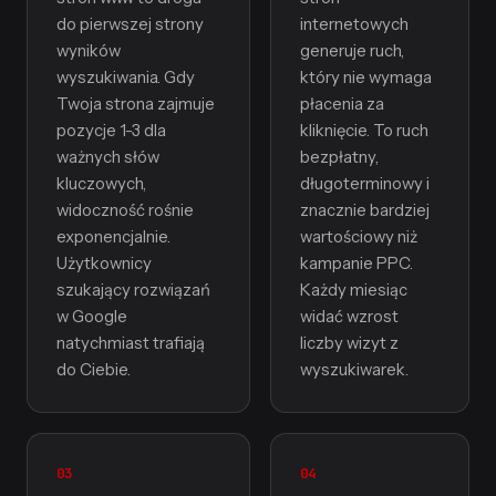
do pierwszej strony
internetowych
wyników
generuje ruch,
wyszukiwania. Gdy
który nie wymaga
Twoja strona zajmuje
płacenia za
pozycje 1-3 dla
kliknięcie. To ruch
ważnych słów
bezpłatny,
kluczowych,
długoterminowy i
widoczność rośnie
znacznie bardziej
exponencjalnie.
wartościowy niż
Użytkownicy
kampanie PPC.
szukający rozwiązań
Każdy miesiąc
w Google
widać wzrost
natychmiast trafiają
liczby wizyt z
do Ciebie.
wyszukiwarek.
03
04