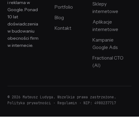
i reklama w
Sklepy
Portfolio
Google. Ponad
internetowe
10 lat
Blog
Aplikacje
doświadczenia
Kontakt
internetowe
w budowaniu
obecności firm
Kampanie
w internecie.
Google Ads
Fractional CTO
(AI)
© 2026 Mateusz Ludyga. Wszelkie prawa zastrzeżone.
Polityka prywatności
·
Regulamin
· NIP: 4980237717