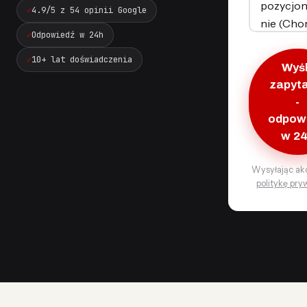
4.9/5 z 54 opinii Google
Odpowiedź w 24h
10+ lat doświadczenia
Wyśl
zapyt
-
odpow
w 2
Wysyłając ak
politykę pry