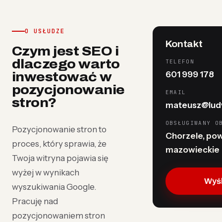
O USŁUDZE
Kontakt
Czym jest SEO i
dlaczego warto
TELEFON
601 999 178
inwestować w
pozycjonowanie
EMAIL
stron?
mateusz@ludy
OBSŁUGIWANY O
Pozycjonowanie stron to
Chorzele, powi
proces, który sprawia, że
mazowieckie
Twoja witryna pojawia się
wyżej w wynikach
Wyśl
wyszukiwania Google.
Pracuję nad
pozycjonowaniem stron