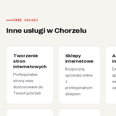
INNE USŁUGI
Inne usługi w Chorzelu
Tworzenie
Sklepy
A
stron
internetowe
i
internetowych
Rozpocznij
D
Profesjonalne
sprzedaż online
ap
strony www
z
w
dostosowane do
profesjonalnym
z
Twoich potrzeb
sklepem