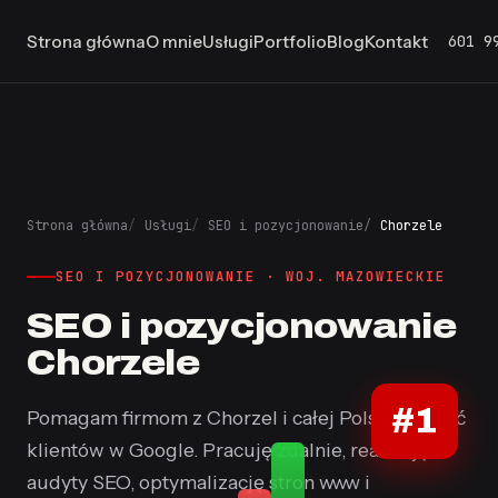
601 9
Strona główna
O mnie
Usługi
Portfolio
Blog
Kontakt
Strona główna
Usługi
SEO i pozycjonowanie
Chorzele
SEO I POZYCJONOWANIE · WOJ. MAZOWIECKIE
SEO i pozycjonowanie
Chorzele
#1
Pomagam firmom z Chorzel i całej Polski znaleźć
klientów w Google. Pracuję zdalnie, realizuję
audyty SEO, optymalizację stron www i