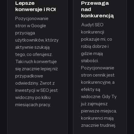
Lepsze
Przewaga
konwersje i ROI
nad
konkurencją
Pozycjonowanie
Audyt SEO
stron w Google
konkurencji
przyciąga
pokazuje mi, co
użytkowników, którzy
robią dobrze i
aktywnie szukają
gdzie mają
tego, co oferujesz.
słabości.
Taki ruch konwertuje
Pozycjonowanie
się znacznie lepiej niż
stron cennik jest
przypadkowe
konkurencyjne, a
odwiedziny. Zwrot z
efekty są
inwestycji w SEO jest
widoczne. Gdy Ty
widoczny po kilku
już zajmujesz
miesiącach pracy.
pierwsze miejsca,
konkurenci mają
znacznie trudniej.