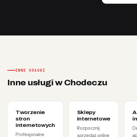
INNE USŁUGI
Inne usługi w Chodeczu
Tworzenie
Sklepy
A
stron
internetowe
i
internetowych
Rozpocznij
D
Profesjonalne
sprzedaż online
ap