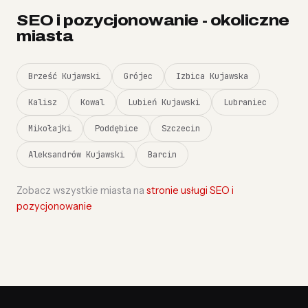
SEO i pozycjonowanie - okoliczne
miasta
Brześć Kujawski
Grójec
Izbica Kujawska
Kalisz
Kowal
Lubień Kujawski
Lubraniec
Mikołajki
Poddębice
Szczecin
Aleksandrów Kujawski
Barcin
Zobacz wszystkie miasta na
stronie usługi SEO i
pozycjonowanie