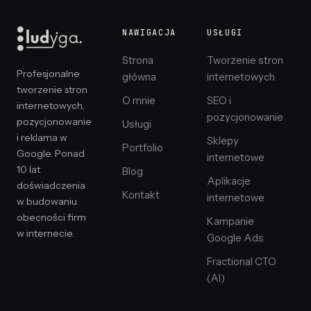
NAWIGACJA
USŁUGI
Strona
Tworzenie stron
Profesjonalne
główna
internetowych
tworzenie stron
O mnie
SEO i
internetowych,
pozycjonowanie
pozycjonowanie
Usługi
i reklama w
Sklepy
Portfolio
Google. Ponad
internetowe
10 lat
Blog
Aplikacje
doświadczenia
Kontakt
internetowe
w budowaniu
obecności firm
Kampanie
w internecie.
Google Ads
Fractional CTO
(AI)