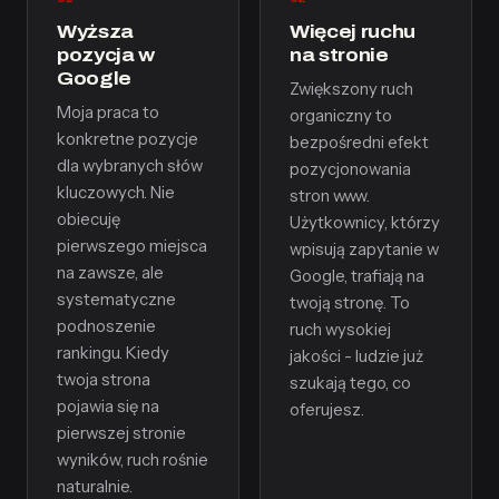
Wyższa
Więcej ruchu
pozycja w
na stronie
Google
Zwiększony ruch
Moja praca to
organiczny to
konkretne pozycje
bezpośredni efekt
dla wybranych słów
pozycjonowania
kluczowych. Nie
stron www.
obiecuję
Użytkownicy, którzy
pierwszego miejsca
wpisują zapytanie w
na zawsze, ale
Google, trafiają na
systematyczne
twoją stronę. To
podnoszenie
ruch wysokiej
rankingu. Kiedy
jakości - ludzie już
twoja strona
szukają tego, co
pojawia się na
oferujesz.
pierwszej stronie
wyników, ruch rośnie
naturalnie.