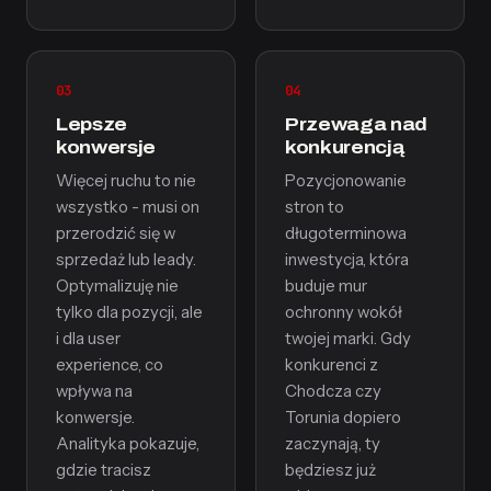
03
04
Lepsze
Przewaga nad
konwersje
konkurencją
Więcej ruchu to nie
Pozycjonowanie
wszystko - musi on
stron to
przerodzić się w
długoterminowa
sprzedaż lub leady.
inwestycja, która
Optymalizuję nie
buduje mur
tylko dla pozycji, ale
ochronny wokół
i dla user
twojej marki. Gdy
experience, co
konkurenci z
wpływa na
Chodcza czy
konwersje.
Torunia dopiero
Analityka pokazuje,
zaczynają, ty
gdzie tracisz
będziesz już