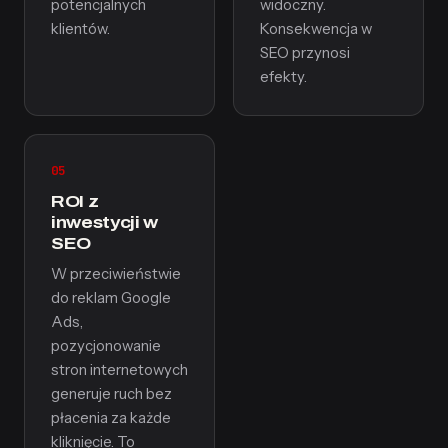
potencjalnych
widoczny.
klientów.
Konsekwencja w
SEO przynosi
efekty.
05
ROI z
inwestycji w
SEO
W przeciwieństwie
do reklam Google
Ads,
pozycjonowanie
stron internetowych
generuje ruch bez
płacenia za każde
kliknięcie. To