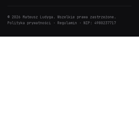
© 2026 Mateusz Ludyga. Wszelkie prawa zastrzeżone.
Polityka prywatności
·
Regulamin
· NIP: 4980237717