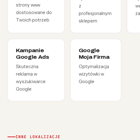
strony www
z
w
dostosowane do
profesjonalnym
z
Twoich potrzeb
sklepem
Kampanie
Google
Google Ads
Moja Firma
Skuteczna
Optymalizacja
reklama w
wizytówki w
wyszukiwarce
Google
Google
INNE LOKALIZACJE