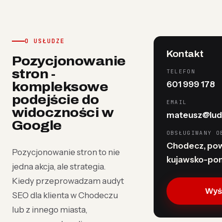
O USŁUDZE
Kontakt
Pozycjonowanie
stron -
TELEFON
601 999 178
kompleksowe
podejście do
EMAIL
widoczności w
mateusz@lud
Google
OBSŁUGIWANY O
Chodecz, powi
Pozycjonowanie stron to nie
kujawsko-po
jedna akcja, ale strategia.
Kiedy przeprowadzam audyt
Wyśl
SEO dla klienta w Chodeczu
lub z innego miasta,