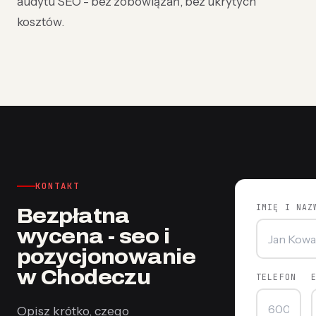
audytu SEO - bez zobowiązań, bez ukrytych
kosztów.
KONTAKT
IMIĘ I NAZ
Bezpłatna
wycena - seo i
pozycjonowanie
w Chodeczu
TELEFON
Opisz krótko, czego