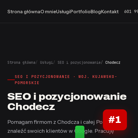
601 9
Strona główna
O mnie
Usługi
Portfolio
Blog
Kontakt
Strona główna
Usługi
SEO i pozycjonowanie
Chodecz
SEO I POZYCJONOWANIE · WOJ. KUJAWSKO-
POMORSKIE
SEO i pozycjonowanie
Chodecz
#1
Pomagam firmom z Chodcza i całej Polski
znaleźć swoich klientów w Google. Pracuję