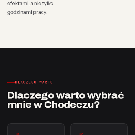
efektami, a nie tylko
godzinami pracy.
DLACZEGO WARTO
Dlaczego warto wybrać
mnie w Chodeczu?
01
02