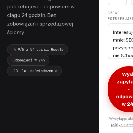
potrzebujesz - odpowiem w
CZEGO
ciągu 24 godzin. Bez
POTRZEBUJE
zobowiązań i sprzedażowej
ściemy.
4.9/5 z 54 opinii Google
Odpowiedź w 24h
10+ lat doświadczenia
Wyśl
zapyt
-
odpow
w 2
Wysyłając ak
politykę pry