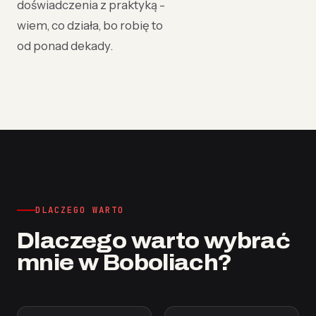
doświadczenia z praktyką -
wiem, co działa, bo robię to
od ponad dekady.
DLACZEGO WARTO
Dlaczego warto wybrać
mnie w Boboliach?