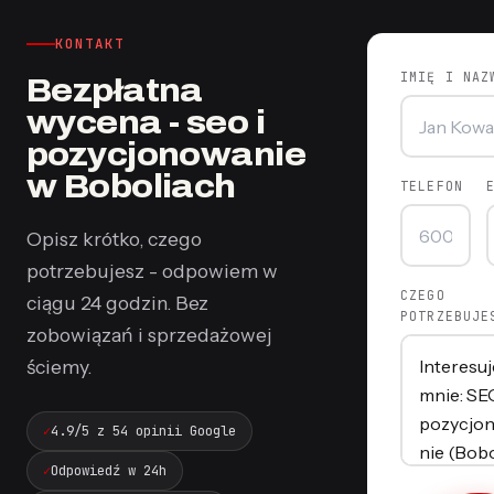
KONTAKT
IMIĘ I NAZ
Bezpłatna
wycena - seo i
pozycjonowanie
w Boboliach
TELEFON
Opisz krótko, czego
potrzebujesz - odpowiem w
CZEGO
ciągu 24 godzin. Bez
POTRZEBUJE
zobowiązań i sprzedażowej
ściemy.
4.9/5 z 54 opinii Google
Odpowiedź w 24h