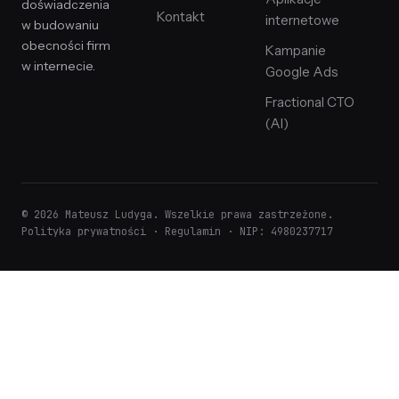
doświadczenia
Kontakt
internetowe
w budowaniu
obecności firm
Kampanie
w internecie.
Google Ads
Fractional CTO
(AI)
© 2026 Mateusz Ludyga. Wszelkie prawa zastrzeżone.
Polityka prywatności
·
Regulamin
· NIP: 4980237717