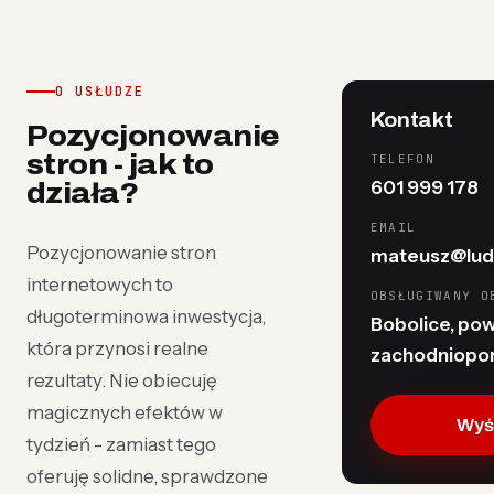
O USŁUDZE
Kontakt
Pozycjonowanie
stron - jak to
TELEFON
601 999 178
działa?
EMAIL
Pozycjonowanie stron
mateusz@lud
internetowych to
OBSŁUGIWANY O
długoterminowa inwestycja,
Bobolice, powi
która przynosi realne
zachodniopo
rezultaty. Nie obiecuję
magicznych efektów w
Wyśl
tydzień - zamiast tego
oferuję solidne, sprawdzone