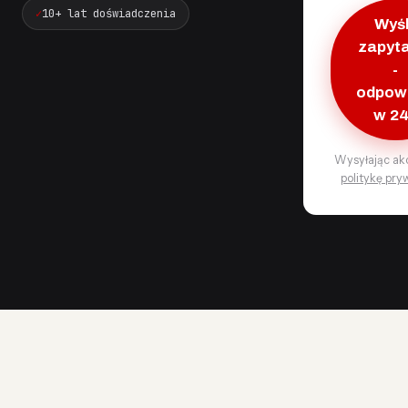
10+ lat doświadczenia
Wyśl
zapyt
-
odpow
w 2
Wysyłając ak
politykę pry