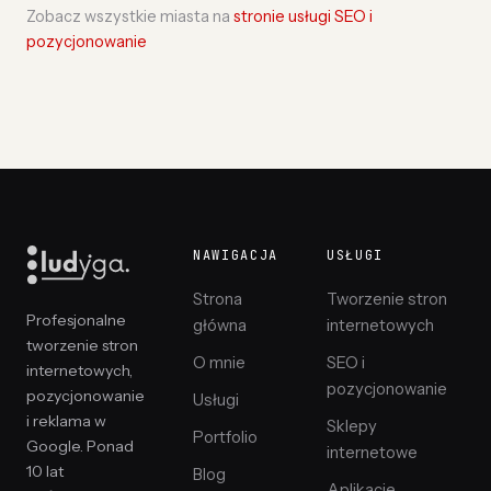
Zobacz wszystkie miasta na
stronie usługi SEO i
pozycjonowanie
NAWIGACJA
USŁUGI
Strona
Tworzenie stron
Profesjonalne
główna
internetowych
tworzenie stron
O mnie
SEO i
internetowych,
pozycjonowanie
pozycjonowanie
Usługi
i reklama w
Sklepy
Portfolio
Google. Ponad
internetowe
10 lat
Blog
Aplikacje