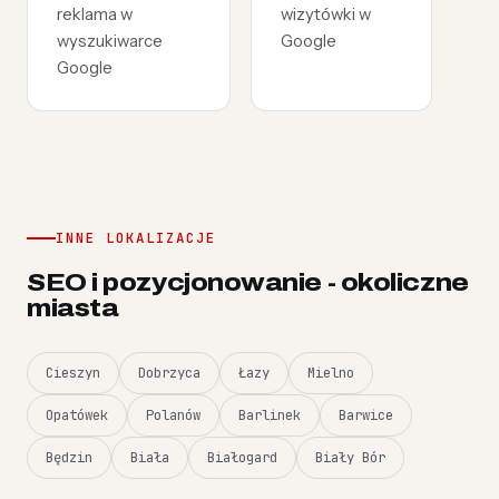
reklama w
wizytówki w
wyszukiwarce
Google
Google
INNE LOKALIZACJE
SEO i pozycjonowanie - okoliczne
miasta
Cieszyn
Dobrzyca
Łazy
Mielno
Opatówek
Polanów
Barlinek
Barwice
Będzin
Biała
Białogard
Biały Bór