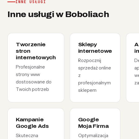
INNE USŁUGI
Inne usługi w Boboliach
Tworzenie
Sklepy
A
stron
internetowe
i
internetowych
Rozpocznij
D
Profesjonalne
sprzedaż online
ap
strony www
z
w
dostosowane do
profesjonalnym
z
Twoich potrzeb
sklepem
Kampanie
Google
Google Ads
Moja Firma
Skuteczna
Optymalizacja