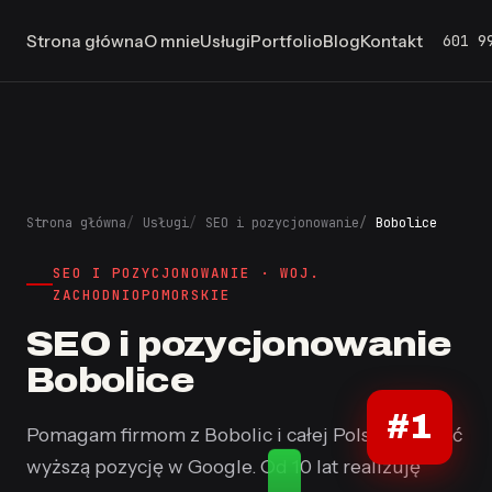
601 9
Strona główna
O mnie
Usługi
Portfolio
Blog
Kontakt
Strona główna
Usługi
SEO i pozycjonowanie
Bobolice
SEO I POZYCJONOWANIE · WOJ.
ZACHODNIOPOMORSKIE
SEO i pozycjonowanie
Bobolice
#1
Pomagam firmom z Bobolic i całej Polski uzyskać
wyższą pozycję w Google. Od 10 lat realizuję