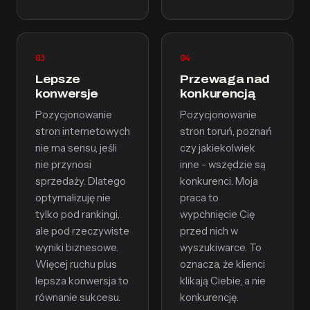
03
04
Lepsze
Przewaga nad
konwersje
konkurencją
Pozycjonowanie
Pozycjonowanie
stron internetowych
stron toruń, poznań
nie ma sensu, jeśli
czy jakiekolwiek
nie przynosi
inne - wszędzie są
sprzedaży. Dlatego
konkurenci. Moja
optymalizuję nie
praca to
tylko pod rankingi,
wypchnięcie Cię
ale pod rzeczywiste
przed nich w
wyniki biznesowe.
wyszukiwarce. To
Więcej ruchu plus
oznacza, że klienci
lepsza konwersja to
klikają Ciebie, a nie
równanie sukcesu.
konkurencję.