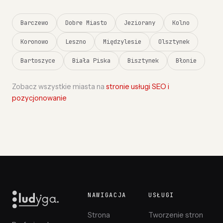
Barczewo
Dobre Miasto
Jeziorany
Kolno
Koronowo
Leszno
Międzylesie
Olsztynek
Bartoszyce
Biała Piska
Bisztynek
Błonie
Zobacz wszystkie miasta na
stronie usługi SEO i
pozycjonowanie
NAWIGACJA
USŁUGI
Strona
Tworzenie stron