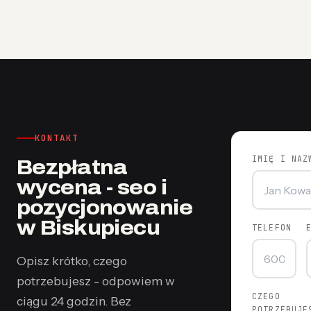
KONTAKT
IMIĘ I NAZ
Bezpłatna
wycena - seo i
pozycjonowanie
w Biskupiecu
TELEFON
Opisz krótko, czego
potrzebujesz - odpowiem w
CZEGO
ciągu 24 godzin. Bez
POTRZEBUJE