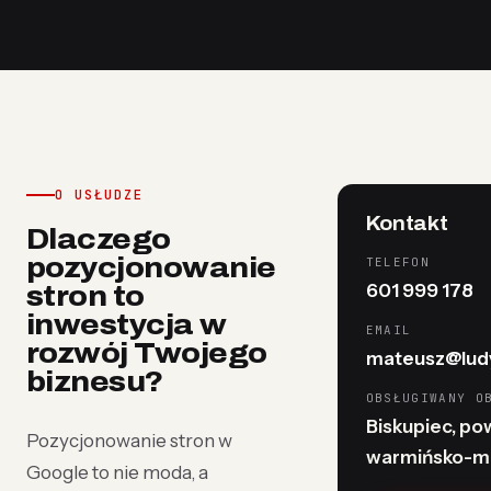
O USŁUDZE
Kontakt
Dlaczego
pozycjonowanie
TELEFON
601 999 178
stron to
inwestycja w
EMAIL
rozwój Twojego
mateusz@ludy
biznesu?
OBSŁUGIWANY O
Biskupiec, pow
Pozycjonowanie stron w
warmińsko-m
Google to nie moda, a