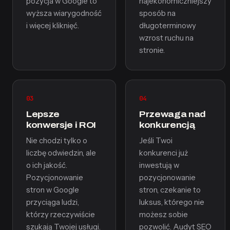
pozycja w Google to
najekonomiczniejszy
wyższa wiarygodność
sposób na
i więcej kliknięć.
długoterminowy
wzrost ruchu na
stronie.
03
04
Lepsze
Przewaga nad
konwersje i ROI
konkurencją
Nie chodzi tylko o
Jeśli Twoi
liczbę odwiedzin, ale
konkurenci już
o ich jakość.
inwestują w
Pozycjonowanie
pozycjonowanie
stron w Google
stron, czekanie to
przyciąga ludzi,
luksus, którego nie
którzy rzeczywiście
możesz sobie
szukają Twojej usługi.
pozwolić. Audyt SEO