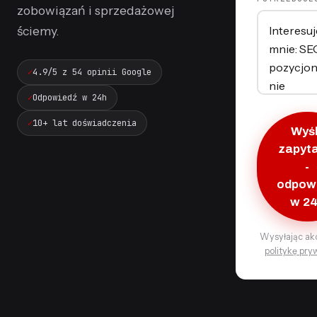
zobowiązań i sprzedażowej
ściemy.
4.9/5 z 54 opinii Google
Odpowiedź w 24h
10+ lat doświadczenia
Wyśl
zapyt
-
odpow
w 2
Wysyłając ak
politykę pry