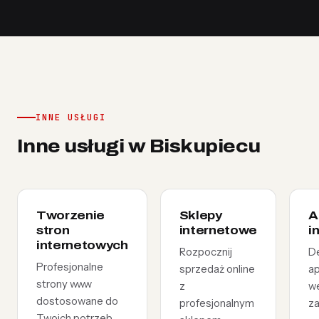
INNE USŁUGI
Inne usługi w Biskupiecu
Tworzenie
Sklepy
A
stron
internetowe
i
internetowych
Rozpocznij
D
Profesjonalne
sprzedaż online
ap
strony www
z
w
dostosowane do
profesjonalnym
z
Twoich potrzeb