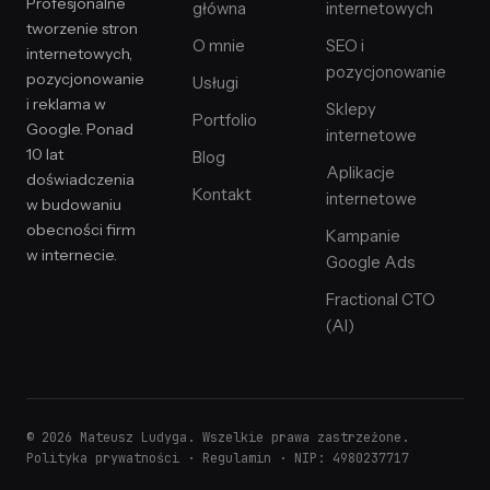
Profesjonalne
główna
internetowych
tworzenie stron
O mnie
SEO i
internetowych,
pozycjonowanie
pozycjonowanie
Usługi
i reklama w
Sklepy
Portfolio
Google. Ponad
internetowe
10 lat
Blog
Aplikacje
doświadczenia
Kontakt
internetowe
w budowaniu
obecności firm
Kampanie
w internecie.
Google Ads
Fractional CTO
(AI)
© 2026 Mateusz Ludyga. Wszelkie prawa zastrzeżone.
Polityka prywatności
·
Regulamin
· NIP: 4980237717