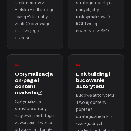
konkurentów z
strategię opartą na
Bielska Podlaskiego
danych, aby
i całej Polski, aby
maksymalizować
znaleźć przewagę
ROI Twojej
dla Twojego
inwestycji w SEO.
biznesu.
03
04
Optymalizacja
Link building i
on-page i
budowanie
content
autorytetu
marketing
Budowę autorytetu
Optymalizuję
Twojej domeny
strukturę strony,
poprzez
nagłówki, metatagi i
strategiczne linki z
zawartość. Tworzę
wiarygodnych
artykuły i materiały,
źródeł. Link building