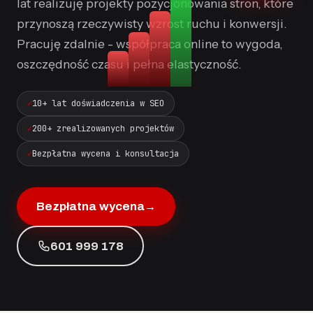
lat realizuję projekty pozycjonowania stron, które
przynoszą rzeczywisty wzrost ruchu i konwersji.
Pracuję zdalnie - współpraca online to wygoda,
oszczędność czasu i pełna elastyczność.
10+ lat doświadczenia w SEO
200+ zrealizowanych projektów
Bezpłatna wycena i konsultacja
Bezpłatna wycena
→
601 999 178