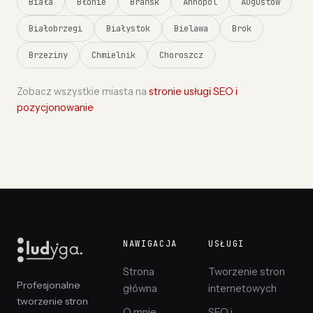
Biała
Błonie
Brańsk
Annopol
Augustów
Białobrzegi
Białystok
Bielawa
Brok
Brzeziny
Chmielnik
Choroszcz
Zobacz wszystkie miasta na
stronie usługi SEO i
pozycjonowanie
NAWIGACJA
USŁUGI
Strona
Tworzenie stron
Profesjonalne
główna
internetowych
tworzenie stron
O mnie
SEO i