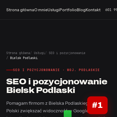
601 9
Strona główna
O mnie
Usługi
Portfolio
Blog
Kontakt
Strona główna
Usługi
SEO i pozycjonowanie
Bielsk Podlaski
SEO I POZYCJONOWANIE · WOJ. PODLASKIE
SEO i pozycjonowanie
Bielsk Podlaski
Pomagam firmom z Bielska Podlaskiego i całej
#1
Polski zwiększać widoczność w Google. Od 10+