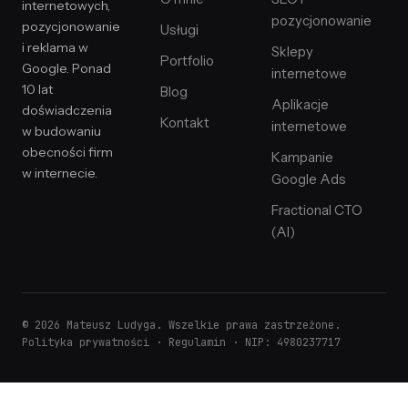
internetowych,
pozycjonowanie
pozycjonowanie
Usługi
i reklama w
Sklepy
Portfolio
Google. Ponad
internetowe
10 lat
Blog
Aplikacje
doświadczenia
Kontakt
internetowe
w budowaniu
obecności firm
Kampanie
w internecie.
Google Ads
Fractional CTO
(AI)
© 2026 Mateusz Ludyga. Wszelkie prawa zastrzeżone.
Polityka prywatności
·
Regulamin
· NIP: 4980237717