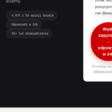
ściemy.
4.9/5 z 54 opinii Google
Odpowiedź w 24h
Wyśl
10+ lat doświadczenia
zapyt
-
odpow
w 2
Wysyłając ak
politykę pry