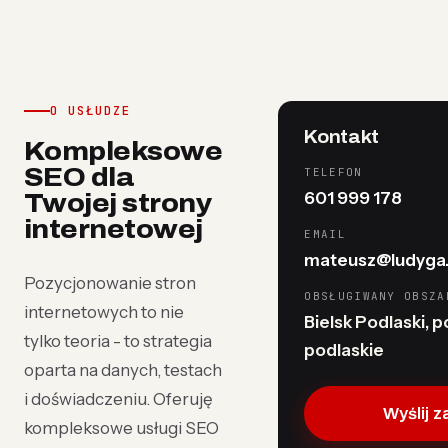
O USŁUDZE
Kontakt
Kompleksowe
SEO dla
TELEFON
601 999 178
Twojej strony
internetowej
EMAIL
mateusz@ludyga.
Pozycjonowanie stron
OBSŁUGIWANY OBSZA
internetowych to nie
Bielsk Podlaski, po
tylko teoria - to strategia
podlaskie
oparta na danych, testach
i doświadczeniu. Oferuję
Wyślij 
kompleksowe usługi SEO