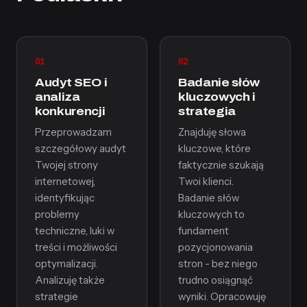
01
02
Audyt SEO i
Badanie słów
analiza
kluczowych i
konkurencji
strategia
Przeprowadzam
Znajduję słowa
szczegółowy audyt
kluczowe, które
Twojej strony
faktycznie szukają
internetowej,
Twoi klienci.
identyfikując
Badanie słów
problemy
kluczowych to
techniczne, luki w
fundament
treści i możliwości
pozycjonowania
optymalizacji.
stron - bez niego
Analizuję także
trudno osiągnąć
strategie
wyniki. Opracowuję