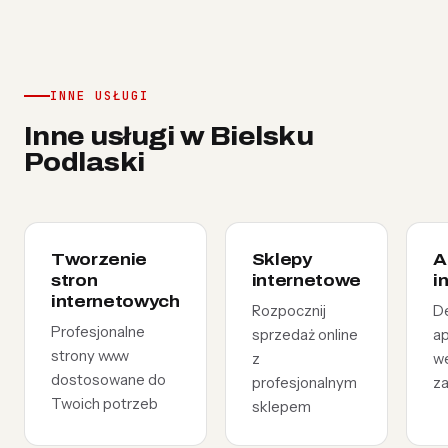
INNE USŁUGI
Inne usługi w Bielsku
Podlaski
Tworzenie
Sklepy
A
stron
internetowe
i
internetowych
Rozpocznij
D
Profesjonalne
sprzedaż online
ap
strony www
z
w
dostosowane do
profesjonalnym
z
Twoich potrzeb
sklepem