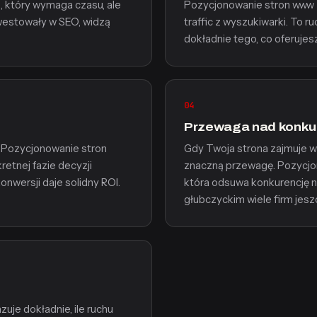
, który wymaga czasu, ale
Pozycjonowanie stron www z
nwestowały w SEO, widzą
traffic z wyszukiwarki. To r
dokładnie tego, co oferujes
04
Przewaga nad konku
. Pozycjonowanie stron
Gdy Twoja strona zajmuje w
etnej fazie decyzji
znaczną przewagę. Pozycjon
nwersji daje solidny ROI.
która odsuwa konkurencję na
głubczyckim wiele firm jes
uje dokładnie, ile ruchu