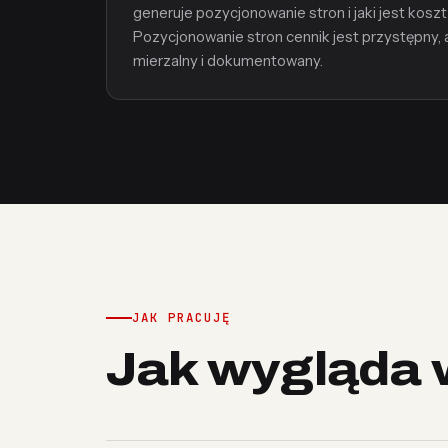
generuje pozycjonowanie stron i jaki jest koszt
Pozycjonowanie stron cennik jest przystępny, a
mierzalny i dokumentowany.
JAK PRACUJĘ
Jak wygląda 