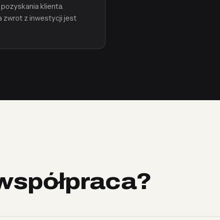
 pozyskania klienta.
 zwrot z inwestycji jest
współpraca?