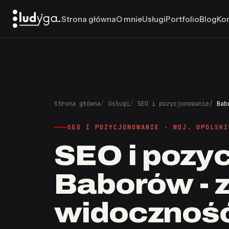
Strona główna
O mnie
Usługi
Portfolio
Blog
Ko
Strona główna
Usługi
SEO i pozycjonowanie
Bab
SEO I POZYCJONOWANIE · WOJ. OPOLSKI
SEO i pozy
Baborów - 
widoczność