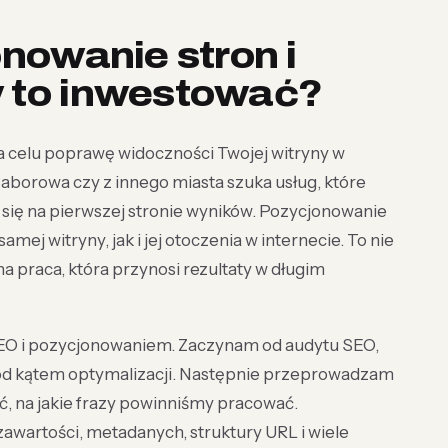
onowanie stron i
w to inwestować?
a celu poprawę widoczności Twojej witryny w
aborowa czy z innego miasta szuka usług, które
a się na pierwszej stronie wyników. Pozycjonowanie
ej witryny, jak i jej otoczenia w internecie. To nie
a praca, która przynosi rezultaty w długim
 SEO i pozycjonowaniem. Zaczynam od audytu SEO,
y pod kątem optymalizacji. Następnie przeprowadzam
ć, na jakie frazy powinniśmy pracować.
wartości, metadanych, struktury URL i wiele