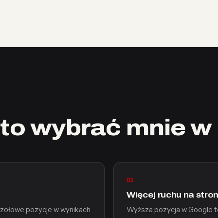
to wybrać mnie w
02
Więcej ruchu na stron
czołowe pozycje w wynikach
Wyższa pozycja w Google to 