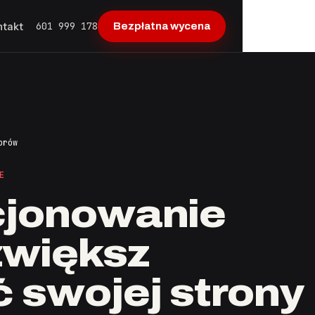
601 999 178
ntakt
Bezpłatna wycena
orów
E
cjonowanie
zwiększ
 swojej strony