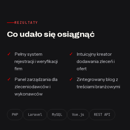
REZULTATY
Co udało się osiągnąć
Pełny system
Intuicyjny kreator
rejestracji i weryfikacji
dodawania zleceń i
firm
ofert
Panel zarządzania dla
Zintegrowany blog z
zleceniodawców i
treściami branżowymi
wykonawców
PHP
Laravel
MySQL
Vue.js
REST API