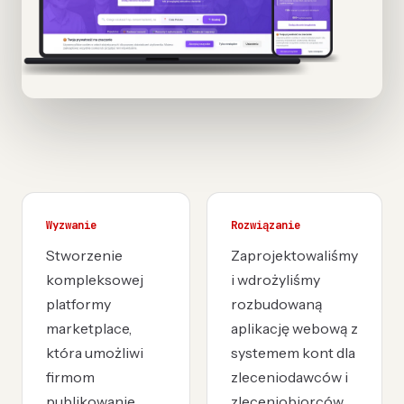
Wyzwanie
Rozwiązanie
Stworzenie
Zaprojektowaliśmy
kompleksowej
i wdrożyliśmy
platformy
rozbudowaną
marketplace,
aplikację webową z
która umożliwi
systemem kont dla
firmom
zleceniodawców i
publikowanie
zleceniobiorców.