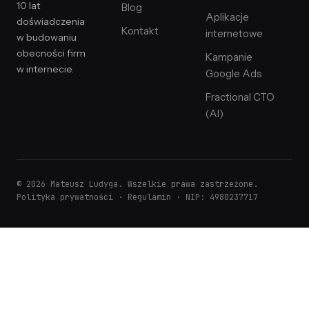
10 lat
Blog
Aplikacje
doświadczenia
Kontakt
internetowe
w budowaniu
obecności firm
Kampanie
w internecie.
Google Ads
Fractional CTO
(AI)
© 2026 Mateusz Ludyga. Wszelkie prawa zastrzeżone.
Polityka prywatności
·
Regulamin
· NIP: 4980237717