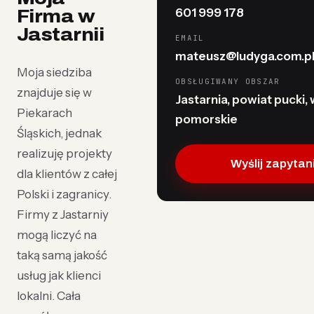
601 999 178
Firma w
Jastarnii
EMAIL
mateusz@ludyga.com.p
Moja siedziba
OBSŁUGIWANY OBSZAR
znajduje się w
Jastarnia, powiat pucki, 
Piekarach
pomorskie
Śląskich, jednak
realizuję projekty
Wyślij zapytan
dla klientów z całej
Polski i zagranicy.
Firmy z Jastarniy
mogą liczyć na
taką samą jakość
usług jak klienci
lokalni. Cała