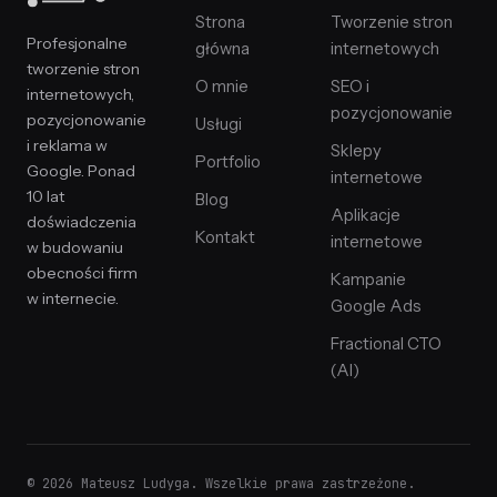
Strona
Tworzenie stron
Profesjonalne
główna
internetowych
tworzenie stron
O mnie
SEO i
internetowych,
pozycjonowanie
pozycjonowanie
Usługi
i reklama w
Sklepy
Portfolio
Google. Ponad
internetowe
10 lat
Blog
Aplikacje
doświadczenia
Kontakt
internetowe
w budowaniu
obecności firm
Kampanie
w internecie.
Google Ads
Fractional CTO
(AI)
© 2026 Mateusz Ludyga. Wszelkie prawa zastrzeżone.