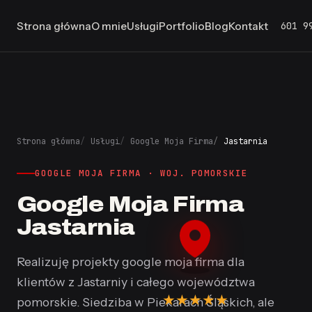
601 9
Strona główna
O mnie
Usługi
Portfolio
Blog
Kontakt
Strona główna
Usługi
Google Moja Firma
Jastarnia
GOOGLE MOJA FIRMA · WOJ. POMORSKIE
Google Moja Firma
Jastarnia
Realizuję projekty google moja firma dla
klientów z Jastarniy i całego województwa
★
★
★
★
★
pomorskie. Siedziba w Piekarach Śląskich, ale