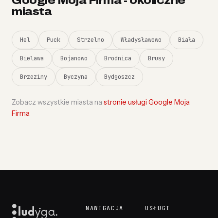
Google Moja Firma - okoliczne
miasta
Hel
Puck
Strzelno
Władysławowo
Biała
Bielawa
Bojanowo
Brodnica
Brusy
Brzeziny
Byczyna
Bydgoszcz
Zobacz wszystkie miasta na
stronie usługi Google Moja
Firma
NAWIGACJA
USŁUGI