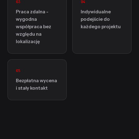
03
04
Praca zdalna -
Indywidualne
wygodna
podejście do
współpraca bez
każdego projektu
względu na
lokalizację
05
Bezpłatna wycena
i stały kontakt