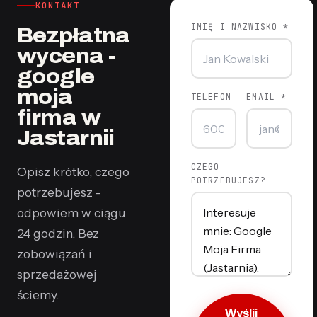
KONTAKT
IMIĘ I NAZWISKO *
Bezpłatna
wycena -
google
moja
TELEFON
EMAIL *
firma w
Jastarnii
CZEGO
Opisz krótko, czego
POTRZEBUJESZ?
potrzebujesz -
odpowiem w ciągu
24 godzin. Bez
zobowiązań i
sprzedażowej
ściemy.
Wyślij