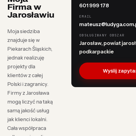
601 999 178
Firma w
Jarosławiu
EMAIL
mateusz@ludyga.com.
Moja siedziba
OBSŁUGIWANY OBSZAR
znajduje się w
Jarosław, powiat jarosł
Piekarach Śląskich,
podkarpackie
jednak realizuję
projekty dla
Wyślij zapyta
klientów z całej
Polski i zagranicy.
Firmy z Jarosława
mogą liczyć na taką
samą jakość usług
jak klienci lokalni.
Cała współpraca