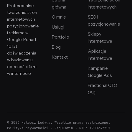
Strona
Tworzenie stron
Profesjonalne
główna
internetowych
tworzenie stron
O mnie
SEO i
internetowych,
pozycjonowanie
pozycjonowanie
Usługi
i reklama w
Sklepy
Portfolio
Google. Ponad
internetowe
10 lat
Blog
Aplikacje
doświadczenia
Kontakt
internetowe
w budowaniu
obecności firm
Kampanie
w internecie.
Google Ads
Fractional CTO
(AI)
© 2026 Mateusz Ludyga. Wszelkie prawa zastrzeżone.
Polityka prywatności
·
Regulamin
· NIP: 4980237717