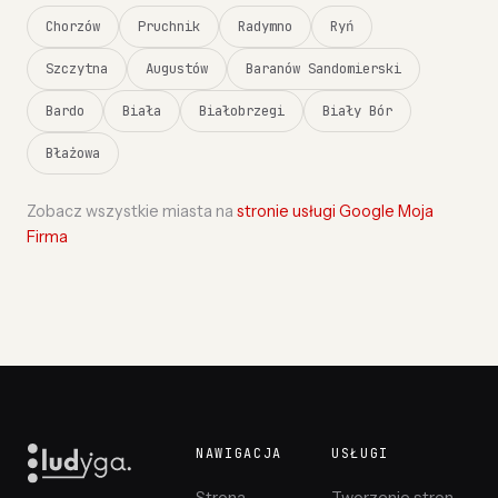
Chorzów
Pruchnik
Radymno
Ryń
Szczytna
Augustów
Baranów Sandomierski
Bardo
Biała
Białobrzegi
Biały Bór
Błażowa
Zobacz wszystkie miasta na
stronie usługi Google Moja
Firma
NAWIGACJA
USŁUGI