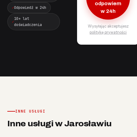
odpowiem
Odpowiedź w 24h
w 24h
10+ lat
doświadczenia
Wysyłając akceptujesz
politykę prywatności
INNE USŁUGI
Inne usługi w Jarosławiu