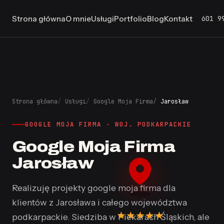
601 9
Strona główna
O mnie
Usługi
Portfolio
Blog
Kontakt
Strona główna
Usługi
Google Moja Firma
Jarosław
GOOGLE MOJA FIRMA · WOJ. PODKARPACKIE
Google Moja Firma
Jarosław
Realizuję projekty google moja firma dla
klientów z Jarosława i całego województwa
★
★
★
★
★
podkarpackie. Siedziba w Piekarach Śląskich, ale