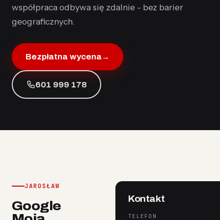
współpraca odbywa się zdalnie - bez barier
geograficznych.
Bezpłatna wycena
→
601 999 178
JAROSŁAW
Kontakt
Google
Moja
TELEFON