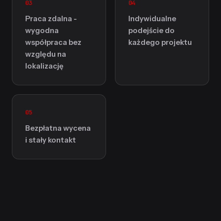
03
04
Praca zdalna -
Indywidualne
wygodna
podejście do
współpraca bez
każdego projektu
względu na
lokalizację
05
Bezpłatna wycena
i stały kontakt