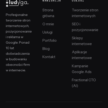
NAWIGACJA
USŁUGI
Strona
Tworzenie stron
Profesjonalne
główna
internetowych
tworzenie stron
O mnie
SEO i
internetowych,
pozycjonowanie
pozycjonowanie
Usługi
i reklama w
Sklepy
Portfolio
Google. Ponad
internetowe
10 lat
Blog
Aplikacje
doświadczenia
Kontakt
internetowe
w budowaniu
obecności firm
Kampanie
w internecie.
Google Ads
Fractional CTO
(AI)