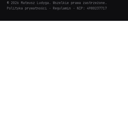
© 2026 Mateusz Ludyga. Wszelkie prawa zastrzeżone.
Polityka prywatności
·
Regulamin
· NIP: 4980237717