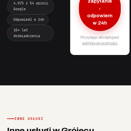
zapytanie
4.9/5 z 54 opinii
-
Google
odpowiem
Odpowiedź w 24h
w 24h
10+ lat
doświadczenia
Wysyłając akceptujesz
politykę prywatności
INNE USŁUGI
Inne usługi w Grójecu