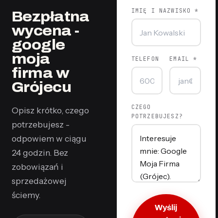
IMIĘ I NAZWISKO *
Bezpłatna
wycena -
google
moja
TELEFON
EMAIL *
firma w
Grójecu
CZEGO
Opisz krótko, czego
POTRZEBUJESZ?
potrzebujesz -
odpowiem w ciągu
24 godzin. Bez
zobowiązań i
sprzedażowej
ściemy.
Wyślij