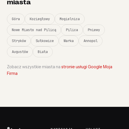
miasta
Góra
Koziegłowy
Mogielnica
Nowe Miasto nad Pilicą
Pilica
Pniewy
Stryków
Sułkowice
Warka
Annopol
Augustów
Biała
Zobacz wszystkie miasta na
stronie usługi Google Moja
Firma