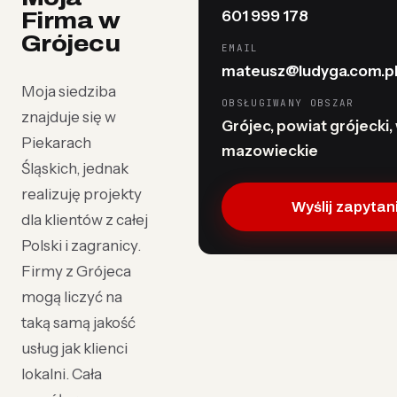
601 999 178
Firma w
Grójecu
EMAIL
mateusz@ludyga.com.p
Moja siedziba
OBSŁUGIWANY OBSZAR
znajduje się w
Grójec, powiat grójecki, 
Piekarach
mazowieckie
Śląskich, jednak
realizuję projekty
Wyślij zapytan
dla klientów z całej
Polski i zagranicy.
Firmy z Grójeca
mogą liczyć na
taką samą jakość
usług jak klienci
lokalni. Cała