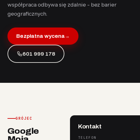
współpraca odbywa się zdalnie - bez barier
geograficznych.
Bezpłatna wycena
→
601 999 178
GRÓJEC
Kontakt
Google
Moja
TELEFON