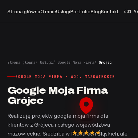
601 9
Strona główna
O mnie
Usługi
Portfolio
Blog
Kontakt
Strona główna
Usługi
Google Moja Firma
Grójec
GOOGLE MOJA FIRMA · WOJ. MAZOWIECKIE
Google Moja Firma
Grójec
Realizuję projekty google moja firma dla
klientów z Grójeca i całego województwa
★
★
★
★
★
mazowieckie. Siedziba w Piekarach Śląskich, ale