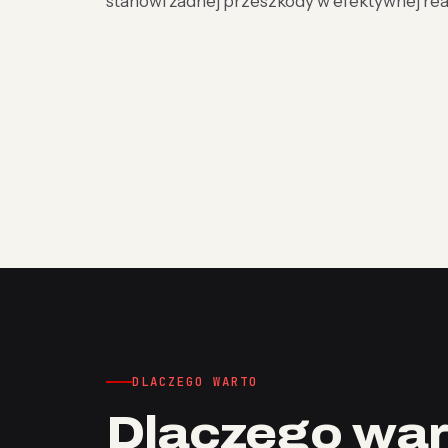
stanowi żadnej przeszkody w efektywnej real
DLACZEGO WARTO
Dlaczego war