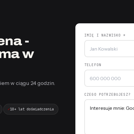
IMIĘ I NAZWISKO *
na -
rma w
TELEFON
iem w ciągu 24 godzin.
CZEGO POTRZEBUJESZ?
10+ lat doświadczenia