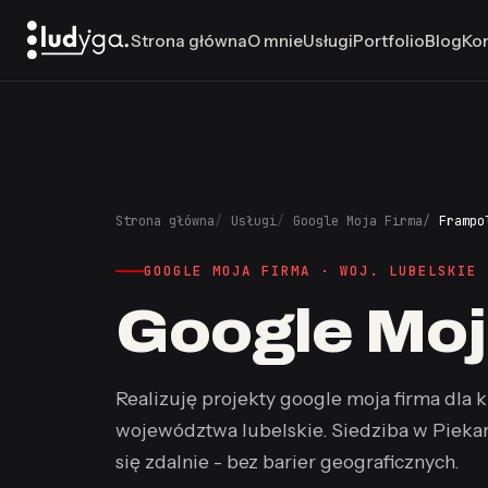
Strona główna
O mnie
Usługi
Portfolio
Blog
Ko
Strona główna
Usługi
Google Moja Firma
Frampo
GOOGLE MOJA FIRMA · WOJ. LUBELSKIE
Google Moj
Realizuję projekty google moja firma dla 
województwa lubelskie. Siedziba w Piekar
się zdalnie - bez barier geograficznych.