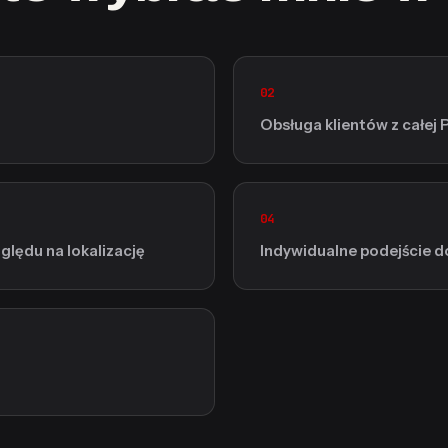
02
Obsługa klientów z całej 
04
lędu na lokalizację
Indywidualne podejście d