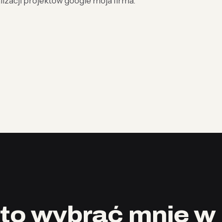
izacji projektów google moja firma.
to wybrać mnie w