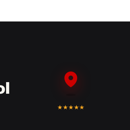
ol
★
★
★
★
★