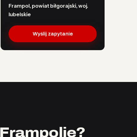
Frampol, powiat biłgorajski, woj.
lubelskie
Wyślij zapytanie
 Frampolie?