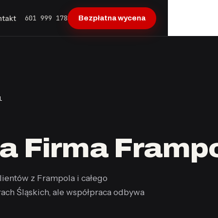
601 999 178
ntakt
Bezpłatna wycena
l
a Firma Framp
klientów z Frampola i całego
ach Śląskich, ale współpraca odbywa