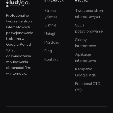
NAWIGACJA
USŁUGI
Strona
Tworzenie stron
Profesjonalne
główna
internetowych
tworzenie stron
O mnie
SEO i
internetowych,
pozycjonowanie
pozycjonowanie
Usługi
i reklama w
Sklepy
Portfolio
Google. Ponad
internetowe
10 lat
Blog
Aplikacje
doświadczenia
Kontakt
internetowe
w budowaniu
obecności firm
Kampanie
w internecie.
Google Ads
Fractional CTO
(AI)