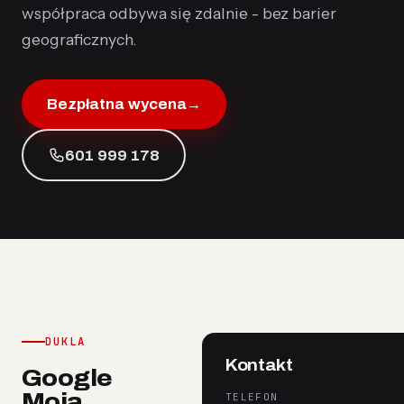
współpraca odbywa się zdalnie - bez barier
geograficznych.
Bezpłatna wycena
→
601 999 178
DUKLA
Kontakt
Google
Moja
TELEFON