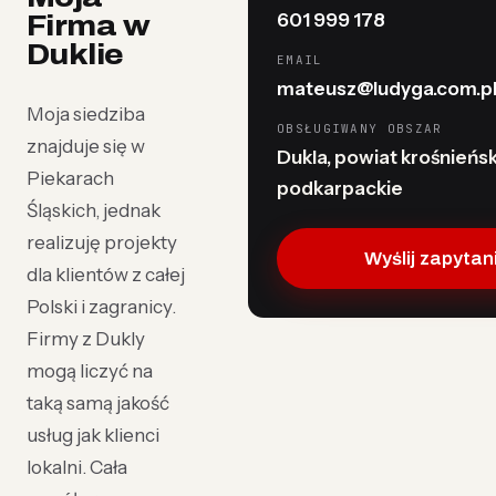
601 999 178
Firma w
Duklie
EMAIL
mateusz@ludyga.com.p
Moja siedziba
OBSŁUGIWANY OBSZAR
znajduje się w
Dukla, powiat krośnieński
Piekarach
podkarpackie
Śląskich, jednak
realizuję projekty
Wyślij zapytan
dla klientów z całej
Polski i zagranicy.
Firmy z Dukly
mogą liczyć na
taką samą jakość
usług jak klienci
lokalni. Cała