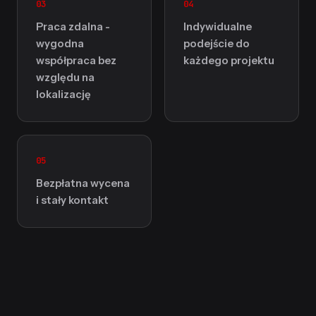
03
04
Praca zdalna -
Indywidualne
wygodna
podejście do
współpraca bez
każdego projektu
względu na
lokalizację
05
Bezpłatna wycena
i stały kontakt