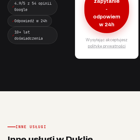
zapytanie
4.9/5 z 54 opinii
-
Google
odpowiem
Odpowiedź w 24h
w 24h
10+ lat
doświadczenia
Wysyłając akceptujesz
politykę prywatności
INNE USŁUGI
Inne usługi w Duklie