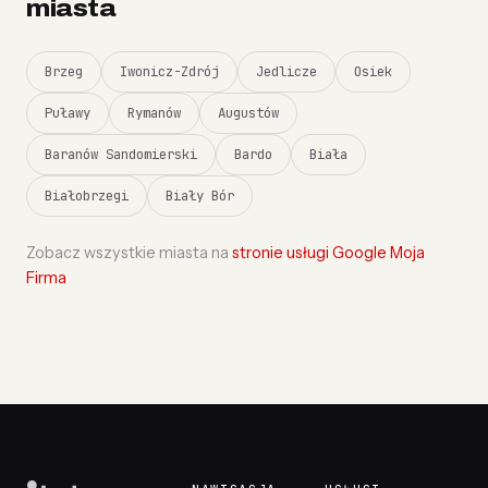
miasta
Brzeg
Iwonicz-Zdrój
Jedlicze
Osiek
Puławy
Rymanów
Augustów
Baranów Sandomierski
Bardo
Biała
Białobrzegi
Biały Bór
Zobacz wszystkie miasta na
stronie usługi Google Moja
Firma