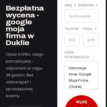
IMIĘ I NAZWISKO *
Bezpłatna
wycena -
google
moja
TELEFON
EMAIL *
firma w
Duklie
CZEGO
Opisz krótko, czego
POTRZEBUJESZ?
potrzebujesz -
odpowiem w ciągu
24 godzin. Bez
zobowiązań i
sprzedażowej
ściemy.
Wyślij