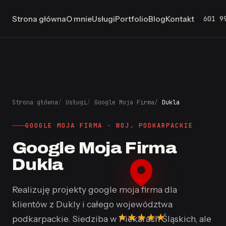
601 9
Strona główna
O mnie
Usługi
Portfolio
Blog
Kontakt
Strona główna
Usługi
Google Moja Firma
Dukla
GOOGLE MOJA FIRMA · WOJ. PODKARPACKIE
Google Moja Firma
Dukla
Realizuję projekty google moja firma dla
klientów z Dukly i całego województwa
★
★
★
★
★
podkarpackie. Siedziba w Piekarach Śląskich, ale