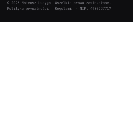
© 2026 Mateusz Ludyga. Wszelkie prawa zastrzeżone.
Polityka prywatności
·
Regulamin
· NIP: 4980237717