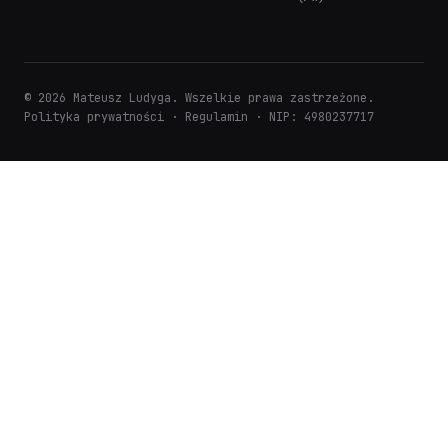
© 2026 Mateusz Ludyga. Wszelkie prawa zastrzeżone.
Polityka prywatności
·
Regulamin
· NIP: 4980237717