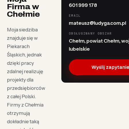
601 999 178
Firma w
Chełmie
EMAIL
mateusz@ludyga.com.pl
Moja siedziba
OBSŁUGIWANY OBSZAR
znajduje się w
Chełm, powiat Chełm, woj
Piekarach
lubelskie
Śląskich, jednak
dzięki pracy
Wyślij zapytani
zdalnej realizuję
projekty dla
przedsiębiorców
z całej Polski.
Firmy z Chełmia
otrzymują
dokładnie taką