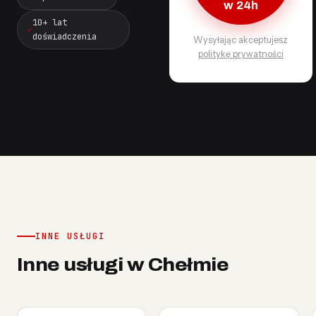
w 24h
10+ lat
doświadczenia
Wysyłając akceptujesz
politykę prywatności
INNE USŁUGI
Inne usługi w Chełmie