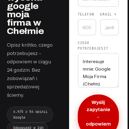
google
moja
TELEFON
EMAIL *
firma w
Chełmie
CZEGO
Opisz krótko, czego
POTRZEBUJESZ?
potrzebujesz -
odpowiem w ciągu
24 godzin. Bez
zobowiązań i
sprzedażowej
ściemy.
Wyślij
zapytanie
4.9/5 z 54 opinii
-
Google
odpowiem
Odpowiedź w 24h