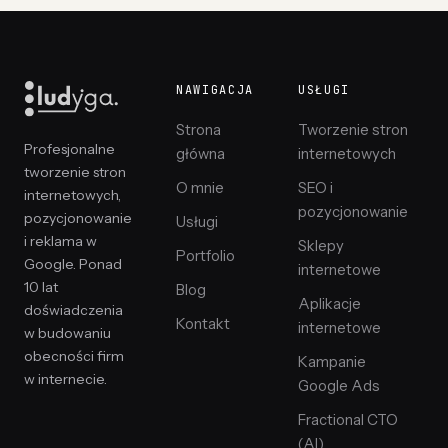
NAWIGACJA
USŁUGI
Strona
Tworzenie stron
Profesjonalne
główna
internetowych
tworzenie stron
O mnie
SEO i
internetowych,
pozycjonowanie
pozycjonowanie
Usługi
i reklama w
Sklepy
Portfolio
Google. Ponad
internetowe
10 lat
Blog
Aplikacje
doświadczenia
Kontakt
internetowe
w budowaniu
obecności firm
Kampanie
w internecie.
Google Ads
Fractional CTO
(AI)