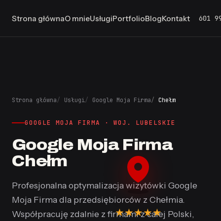
601 9
Strona główna
O mnie
Usługi
Portfolio
Blog
Kontakt
Strona główna
Usługi
Google Moja Firma
Chełm
GOOGLE MOJA FIRMA · WOJ. LUBELSKIE
Google Moja Firma
Chełm
Profesjonalna optymalizacja wizytówki Google
Moja Firma dla przedsiębiorców z Chełmia.
★
★
★
★
★
Współpracuję zdalnie z firmami z całej Polski,