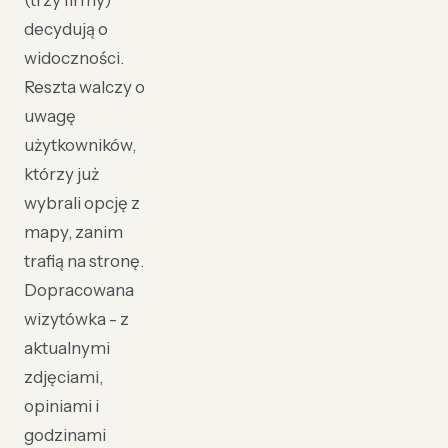
(trzy firmy)
decydują o
widoczności.
Reszta walczy o
uwagę
użytkowników,
którzy już
wybrali opcję z
mapy, zanim
trafią na stronę.
Dopracowana
wizytówka - z
aktualnymi
zdjęciami,
opiniami i
godzinami