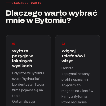
DLACZEGO WARTO
Dlaczego warto wybrać
mnie w Bytomiu?
01
02
Wyższa
Więcej
pozycja w
telefonów i
lokalnych
wizyt
wynikach
Dobrze
Gdy ktoś w Bytomiu
zoptymalizowany
szuka 'hydraulika'
profil z opiniami i
lub 'dentysty', Twoja
zdjęciami to
firma pojawia się na
magnes na klientów.
topie.
Firmy z Bytomia,
Optymalizacja
które regularnie