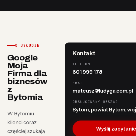
O USŁUDZE
Kontakt
Google
Moja
TELEFON
601 999 178
Firma dla
biznesów
EMAIL
z
mateusz@ludyga.com.pl
Bytomia
OBSŁUGIWANY OBSZAR
Bytom, powiat Bytom, woj.
W Bytomiu
klienci coraz
Wyślij zapytani
częściej szukają