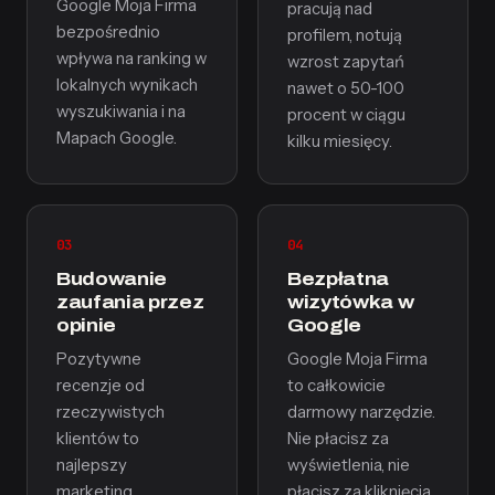
Google Moja Firma
pracują nad
bezpośrednio
profilem, notują
wpływa na ranking w
wzrost zapytań
lokalnych wynikach
nawet o 50-100
wyszukiwania i na
procent w ciągu
Mapach Google.
kilku miesięcy.
03
04
Budowanie
Bezpłatna
zaufania przez
wizytówka w
opinie
Google
Pozytywne
Google Moja Firma
recenzje od
to całkowicie
rzeczywistych
darmowy narzędzie.
klientów to
Nie płacisz za
najlepszy
wyświetlenia, nie
marketing.
płacisz za kliknięcia