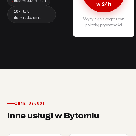
Odpowiedź w 24h
w 24h
10+ lat
doświadczenia
Wysyłając akceptujesz
politykę prywatności
INNE USŁUGI
Inne usługi w Bytomiu