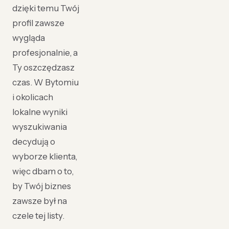
dzięki temu Twój
profil zawsze
wygląda
profesjonalnie, a
Ty oszczędzasz
czas. W Bytomiu
i okolicach
lokalne wyniki
wyszukiwania
decydują o
wyborze klienta,
więc dbam o to,
by Twój biznes
zawsze był na
czele tej listy.