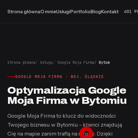
601 9
Strona główna
O mnie
Usługi
Portfolio
Blog
Kontakt
Strona główna
Usługi
Google Moja Firma
Bytom
GOOGLE MOJA FIRMA · WOJ. ŚLĄSKIE
Optymalizacja Google
Moja Firma w Bytomiu
Google Moja Firma to klucz do widoczności
Twojego biznesu w Bytomiu - klienci znajdują
Cię na mapie zanim trafią na stronę. Dzięki