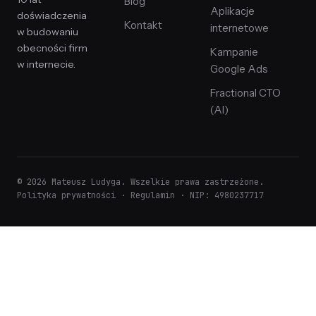
Blog
Aplikacje
doświadczenia
Kontakt
internetowe
w budowaniu
obecności firm
Kampanie
w internecie.
Google Ads
Fractional CTO
(AI)
© 2026 Mateusz Ludyga. Wszelkie prawa zastrzeżone.
Polityka prywatności
·
Regulamin
· NIP: 4980237717