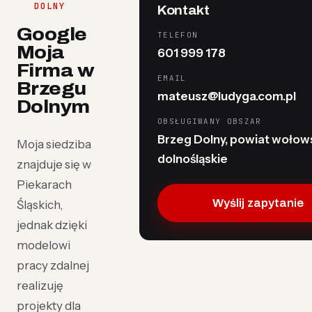
DOLNY
Kontakt
Google
TELEFON
Moja
601 999 178
Firma w
EMAIL
Brzegu
mateusz@ludyga.com.pl
Dolnym
OBSŁUGIWANY OBSZAR
Brzeg Dolny, powiat wołows
Moja siedziba
dolnośląskie
znajduje się w
Piekarach
Wyślij zapytanie
Śląskich,
jednak dzięki
modelowi
pracy zdalnej
realizuję
projekty dla