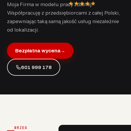
★
★
★
★
★
Moja Firma w modelu pracy zdalnej.
Współpracuję z przedsiębiorcami z całej Polski,
zapewniając taką samą jakość usług niezależnie
od lokalizacji.
Bezpłatna wycena
→
601 999 178
BRZEG