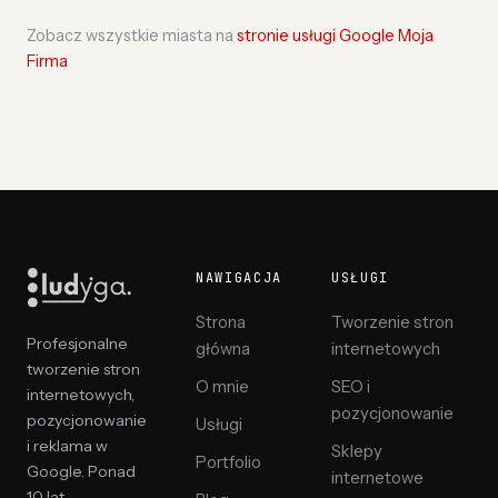
Zobacz wszystkie miasta na
stronie usługi Google Moja
Firma
NAWIGACJA
USŁUGI
Strona
Tworzenie stron
Profesjonalne
główna
internetowych
tworzenie stron
O mnie
SEO i
internetowych,
pozycjonowanie
pozycjonowanie
Usługi
i reklama w
Sklepy
Portfolio
Google. Ponad
internetowe
10 lat