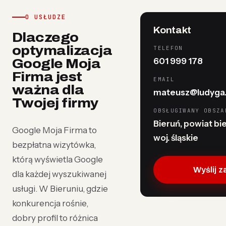
O USŁUDZE
Kontakt
Dlaczego
optymalizacja
TELEFON
601 999 178
Google Moja
Firma jest
EMAIL
ważna dla
mateusz@ludyga.
Twojej firmy
OBSŁUGIWANY OBSZA
Bieruń, powiat bi
Google Moja Firma to
woj. śląskie
bezpłatna wizytówka,
którą wyświetla Google
Wyślij 
dla każdej wyszukiwanej
usługi. W Bieruniu, gdzie
konkurencja rośnie,
dobry profil to różnica