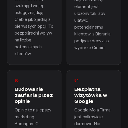
szukają Twojej
element jest
usługi, znajdują
ułożony tak, aby
Ciebie jako jedną z
ułatwić
pierwszych opcji. To
potencjalnemu
bezpośredni wpływ
klientowi z Bierunia
na liczbę
podjęcie decyzji o
potencjalnych
wyborze Ciebie.
klientów.
03
04
Budowanie
Bezpłatna
zaufania przez
wizytówka w
opinie
Google
Opinie to najlepszy
Google Moja Firma
marketing.
jest całkowicie
Pomagam Ci
darmowe. Nie