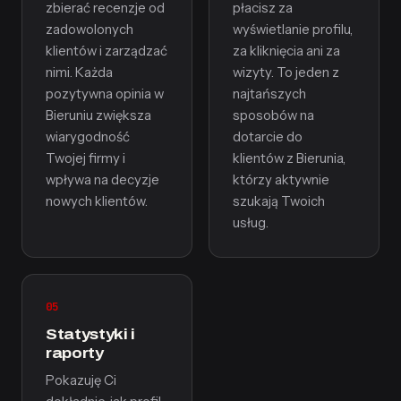
zbierać recenzje od
płacisz za
zadowolonych
wyświetlanie profilu,
klientów i zarządzać
za kliknięcia ani za
nimi. Każda
wizyty. To jeden z
pozytywna opinia w
najtańszych
Bieruniu zwiększa
sposobów na
wiarygodność
dotarcie do
Twojej firmy i
klientów z Bierunia,
wpływa na decyzje
którzy aktywnie
nowych klientów.
szukają Twoich
usług.
05
Statystyki i
raporty
Pokazuję Ci