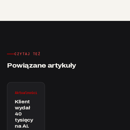
CZYTAJ TEŻ
Powiązane artykuły
Aktualności
Klient
wydał
40
tysięcy
na AI.