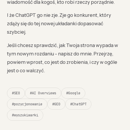
wiadomość dla kogoś, kto robi rzeczy porządnie.
I że ChatGPT go nie zje. Zje go konkurent, który
zdąży się do tej nowej układanki dopasować
szybciej.
Jeśli chcesz sprawdzić, jak Twoja strona wypada w
tym nowym rozdaniu - napisz do mnie. Przejrzę,
powiem wprost, co jest do zrobienia, i czy w ogóle
jest o co walczyć.
#SEO
#AI Overviews
#Google
#pozycjonowanie
#GEO
#ChatGPT
#wyszukiwarki