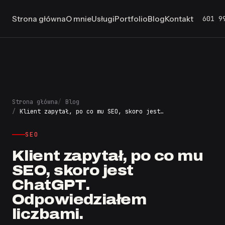
601 9
Strona główna
O mnie
Usługi
Portfolio
Blog
Kontakt
Strona główna
Blog
Klient zapytał, po co mu SEO, skoro jest…
SEO
Klient zapytał, po co mu
SEO, skoro jest
ChatGPT.
Odpowiedziałem
liczbami.