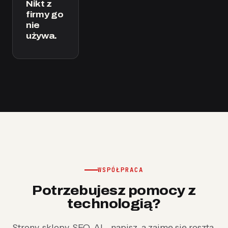
Nikt z
firmy go
nie
używa.
WSPÓŁPRACA
Potrzebujesz pomocy z
technologią?
Strony, sklepy, SEO, AI - napisz, a zajmę się resztą.