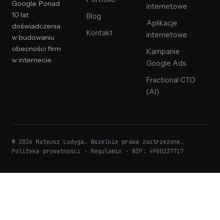
Google. Ponad
internetowe
10 lat
Blog
Aplikacje
doświadczenia
Kontakt
internetowe
w budowaniu
obecności firm
Kampanie
w internecie.
Google Ads
Fractional CTO
(AI)
© 2026 Mateusz Ludyga. Wszelkie prawa zastrzeżone.
Polityka prywatności
·
Regulamin
· NIP: 4980237717