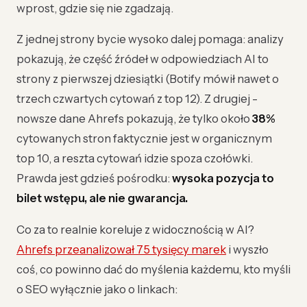
wprost, gdzie się nie zgadzają.
Z jednej strony bycie wysoko dalej pomaga: analizy
pokazują, że część źródeł w odpowiedziach AI to
strony z pierwszej dziesiątki (Botify mówił nawet o
trzech czwartych cytowań z top 12). Z drugiej -
nowsze dane Ahrefs pokazują, że tylko około
38%
cytowanych stron faktycznie jest w organicznym
top 10, a reszta cytowań idzie spoza czołówki.
Prawda jest gdzieś pośrodku:
wysoka pozycja to
bilet wstępu, ale nie gwarancja.
Co za to realnie koreluje z widocznością w AI?
Ahrefs przeanalizował 75 tysięcy marek
i wyszło
coś, co powinno dać do myślenia każdemu, kto myśli
o SEO wyłącznie jako o linkach: