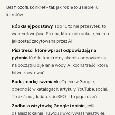
Bez filozofii, konkret - tak jak robię to u siebie i u
klientów:
Rób dalej podstawy.
Top 10 to nie przeżytek, to
warunek wejścia. Strona, która nie rankuje, nie ma
jak zostać zacytowana przez AI.
Pisz treści, które wprost odpowiadają na
pytania.
Krótki, konkretny akapit z odpowiedzią
na początku bije lanie wody. AI kocha treść, którą
łatwo zacytować.
Buduj markę i wzmianki.
Opinie w Google,
obecność w katalogach, artykuły, YouTube, social.
To dziś nie „dodatek do SEO” - to jego rdzeń.
Zadbaj o wizytówkę Google i opinie
, jeśli
działasz lokalnie. Tu wciąż wygrywasz najłatwiej.