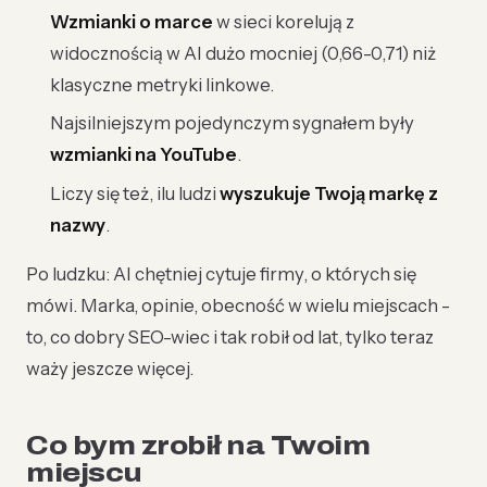
Wzmianki o marce
w sieci korelują z
widocznością w AI dużo mocniej (0,66-0,71) niż
klasyczne metryki linkowe.
Najsilniejszym pojedynczym sygnałem były
wzmianki na YouTube
.
Liczy się też, ilu ludzi
wyszukuje Twoją markę z
nazwy
.
Po ludzku: AI chętniej cytuje firmy, o których się
mówi. Marka, opinie, obecność w wielu miejscach -
to, co dobry SEO-wiec i tak robił od lat, tylko teraz
waży jeszcze więcej.
Co bym zrobił na Twoim
miejscu