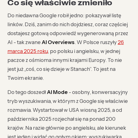
Co się właściwie zmieniło
Do niedawna Google robił jedno: pokazywał listę
linków. Dziś, zanim do nich dojdziesz, coraz częściej
dostajesz gotową odpowiedź wygenerowaną przez
AI - tak zwane
AI Overviews
. W Polsce ruszyły
26
marca 2025 roku
, po polsku i angielsku, w jednej
paczce z ośmioma innymi krajami Europy. To nie
jest już „coś, co się dzieje w Stanach”. To jest na
Twoim ekranie.
Do tego doszedł
AI Mode
- osobny, konwersacyjny
tryb wyszukiwania, w którym z Google się właściwie
rozmawia. Wystartował w USA wiosną 2025, a od
października 2025 rozjechał się na ponad 200
krajów. Na razie głównie po angielsku, ale kierunek
jest jeden i widać go gołym okiem: wyszukiwarka