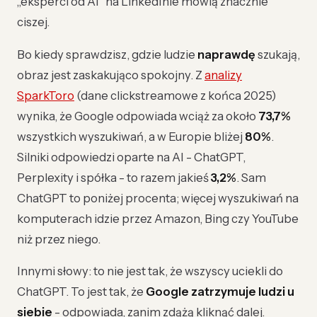
„eksperci od AI” na LinkedInie mówią znacznie
ciszej.
Bo kiedy sprawdzisz, gdzie ludzie
naprawdę
szukają,
obraz jest zaskakująco spokojny. Z
analizy
SparkToro
(dane clickstreamowe z końca 2025)
wynika, że Google odpowiada wciąż za około
73,7%
wszystkich wyszukiwań, a w Europie bliżej
80%
.
Silniki odpowiedzi oparte na AI - ChatGPT,
Perplexity i spółka - to razem jakieś
3,2%
. Sam
ChatGPT to poniżej procenta; więcej wyszukiwań na
komputerach idzie przez Amazon, Bing czy YouTube
niż przez niego.
Innymi słowy: to nie jest tak, że wszyscy uciekli do
ChatGPT. To jest tak, że
Google zatrzymuje ludzi u
siebie
- odpowiada, zanim zdążą kliknąć dalej.