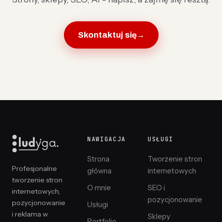
Skontaktuj się
→
NAWIGACJA
USŁUGI
Strona
Tworzenie stron
Profesjonalne
główna
internetowych
tworzenie stron
O mnie
SEO i
internetowych,
pozycjonowanie
pozycjonowanie
Usługi
i reklama w
Sklepy
Portfolio