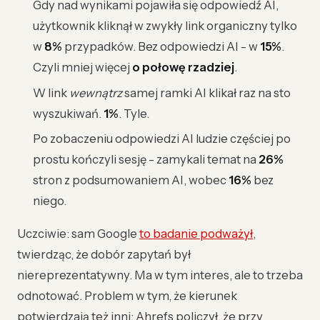
Gdy nad wynikami pojawiła się odpowiedź AI,
użytkownik kliknął w zwykły link organiczny tylko
w
8%
przypadków. Bez odpowiedzi AI - w
15%
.
Czyli mniej więcej
o połowę rzadziej
.
W link
wewnątrz
samej ramki AI klikał raz na sto
wyszukiwań.
1%
. Tyle.
Po zobaczeniu odpowiedzi AI ludzie częściej po
prostu kończyli sesję - zamykali temat na
26%
stron z podsumowaniem AI, wobec
16%
bez
niego.
Uczciwie: sam Google
to badanie podważył
,
twierdząc, że dobór zapytań był
niereprezentatywny. Ma w tym interes, ale to trzeba
odnotować. Problem w tym, że kierunek
potwierdzają też inni: Ahrefs policzył, że przy