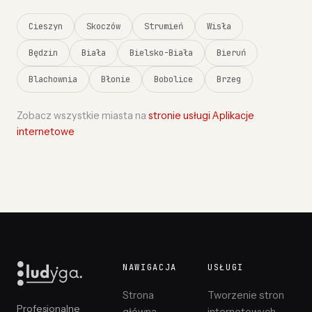
Cieszyn
Skoczów
Strumień
Wisła
Będzin
Biała
Bielsko-Biała
Bieruń
Blachownia
Błonie
Bobolice
Brzeg
Zobacz wszystkie miasta na
stronie usługi Aplikacje
internetowe
NAWIGACJA
USŁUGI
Strona
Tworzenie stron
Profesjonalne