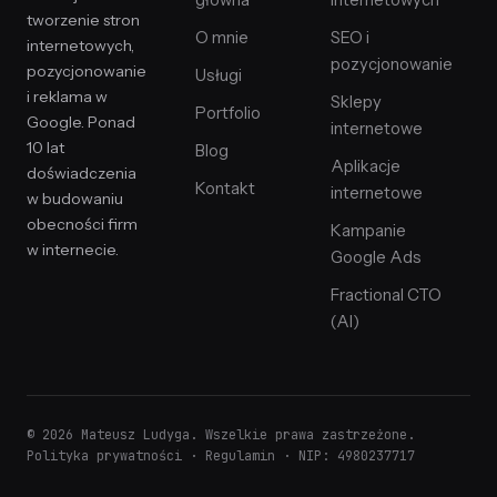
główna
internetowych
tworzenie stron
O mnie
SEO i
internetowych,
pozycjonowanie
pozycjonowanie
Usługi
i reklama w
Sklepy
Portfolio
Google. Ponad
internetowe
10 lat
Blog
Aplikacje
doświadczenia
Kontakt
internetowe
w budowaniu
obecności firm
Kampanie
w internecie.
Google Ads
Fractional CTO
(AI)
© 2026 Mateusz Ludyga. Wszelkie prawa zastrzeżone.
Polityka prywatności
·
Regulamin
· NIP: 4980237717