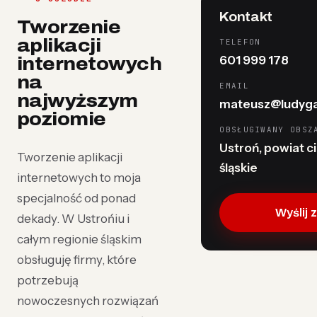
Kontakt
Tworzenie
aplikacji
TELEFON
601 999 178
internetowych
na
EMAIL
najwyższym
mateusz@ludyga
poziomie
OBSŁUGIWANY OBSZ
Ustroń, powiat ci
Tworzenie aplikacji
śląskie
internetowych to moja
specjalność od ponad
Wyślij 
dekady. W Ustrońiu i
całym regionie śląskim
obsługuję firmy, które
potrzebują
nowoczesnych rozwiązań