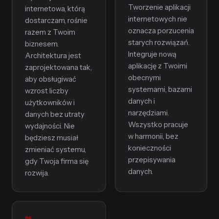
Tworzenie aplikacji
internetowa, którą
internetowych nie
dostarczam, rośnie
oznacza porzucenia
razem z Twoim
starych rozwiązań.
biznesem.
Integruje nową
Architektura jest
aplikację z Twoimi
zaprojektowana tak,
obecnymi
aby obsługiwać
systemami, bazami
wzrost liczby
danych i
użytkowników i
narzędziami.
danych bez utraty
Wszystko pracuje
wydajności. Nie
w harmonii, bez
będziesz musiał
konieczności
zmieniać systemu,
przepisywania
gdy Twoja firma się
danych.
rozwija.
05