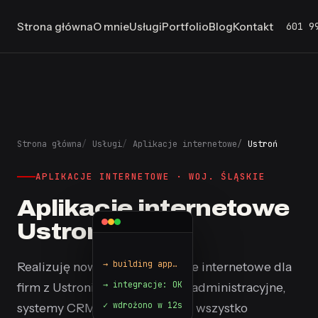
601 9
Strona główna
O mnie
Usługi
Portfolio
Blog
Kontakt
Strona główna
Usługi
Aplikacje internetowe
Ustroń
APLIKACJE INTERNETOWE · WOJ. ŚLĄSKIE
Aplikacje internetowe
Ustroń
$ npm run deploy
Realizuję nowoczesne aplikacje internetowe dla
→ integracje: OK
firm z Ustronia i okolic. Panele administracyjne,
✓ wdrożono w 12s
systemy CRM, platformy B2B - wszystko