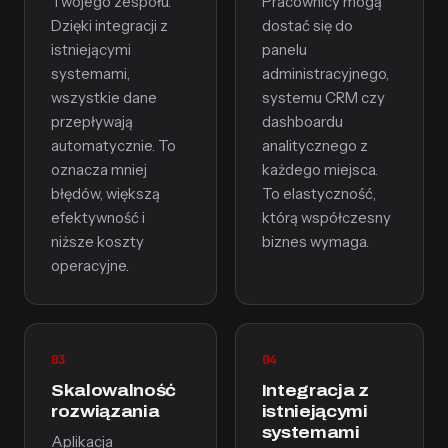
Twojego zespołu.
Pracownicy mogą
Dzięki integracji z
dostać się do
istniejącymi
panelu
systemami,
administracyjnego,
wszystkie dane
systemu CRM czy
przepływają
dashboardu
automatycznie. To
analitycznego z
oznacza mniej
każdego miejsca.
błędów, większą
To elastyczność,
efektywność i
którą współczesny
niższe koszty
biznes wymaga.
operacyjne.
03
04
Skalowalność
Integracja z
rozwiązania
istniejącymi
systemami
Aplikacja